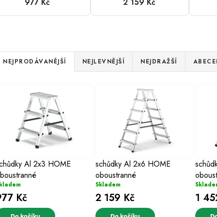
977 Kč
2 159 Kč
Ř
NEJPRODÁVANĚJŠÍ
NEJLEVNĚJŠÍ
NEJDRAŽŠÍ
ABECE
a
V
z
ý
e
p
n
s
chůdky Al 2x3 HOME
schůdky Al 2x6 HOME
schůd
p
boustranné
oboustranné
obous
p
r
kladem
Skladem
Sklade
977 Kč
2 159 Kč
1 45
r
o
Do košíku
Do košíku
Do