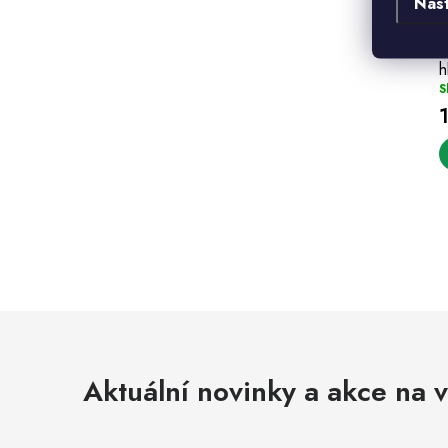
Nas
J
h
S
l
Aktuální novinky a akce na v