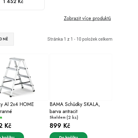
1 452 Kč
Zobrazit více produktů
DNĚ
Stránka
1
z
1
-
10
položek celkem
ky Al 2x4 HOME
BAMA Schůdky SKALA,
tranné
barva antracit
(2 ks)
m
Skaldem
2 Kč
899 Kč
 košíku
Do košíku