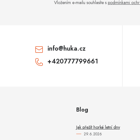
c
Vložením e-mailu souhlasíte s
podmínkami ochr
p
v
info
@
huka.cz
k
+420777799661
y
v
ý
p
Blog
u
Jak přežít horké letní dny
29.6.2026