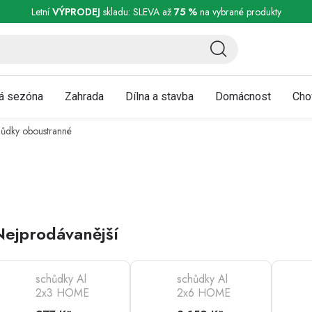
ní a reklamace
Podmínky ochrany osobních údajů
Obchodní podmínky
Letní
VÝPRODEJ
skladu: SLEVA až
75 %
na vybrané produkty
á sezóna
Zahrada
Dílna a stavba
Domácnost
Cho
ůdky oboustranné
Nejprodávanější
schůdky Al
schůdky Al
2x3 HOME
2x6 HOME
oboustranné
oboustranné