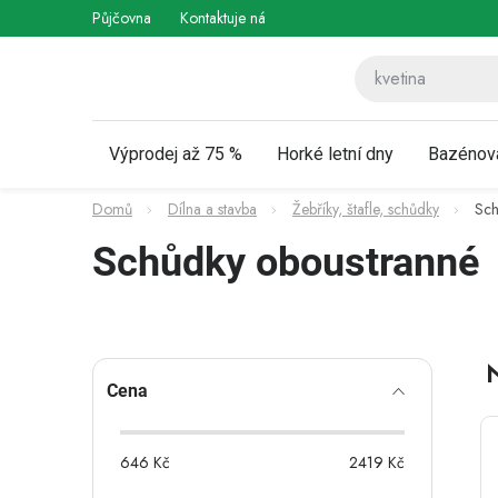
Přejít
Půjčovna
Kontaktuje nás
Obchodní podmínky
Vráce
na
obsah
Výprodej až 75 %
Horké letní dny
Bazénov
Domů
Dílna a stavba
Žebříky, štafle, schůdky
Sch
Schůdky oboustranné
P
Cena
o
s
646
Kč
2419
Kč