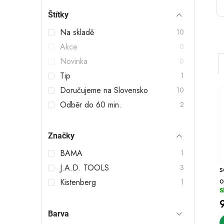
t
Štítky
r
Na skladě
10
a
Akce
0
n
Novinka
0
n
Tip
1
Doručujeme na Slovensko
10
í
Odběr do 60 min.
2
p
a
Značky
i
n
í
BAMA
1
J.A.D. TOOLS
e
3
s
o
Kistenberg
1
l
S
Barva