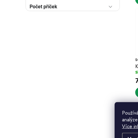
Počet příček
t
t
s
K
S
Používá
analýze
Více in