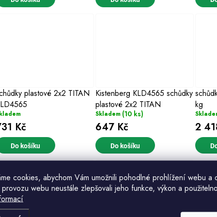
o
d
d
u
u
k
k
ů
ů
chůdky plastové 2x2 TITAN
Kistenberg KLD4565 schůdky
schůdk
LD4565
plastové 2x2 TITAN
kg
(10 ks)
kladem
Skladem
Sklade
731 Kč
647 Kč
2 41
Do košíku
Do košíku
Do
me cookies, abychom Vám umožnili pohodlné prohlížení webu a 
 provozu webu neustále zlepšovali jeho funkce, výkon a použitelno
formací
Komu ji máme poslat?