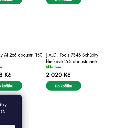
y Al 2x6 oboustr. 150
J.A.D. Tools 7346 Schůdky
hliníkové 2x5 oboustranné
m
Skladem
8 Kč
2 020 Kč
 košíku
Do košíku
díky
st.