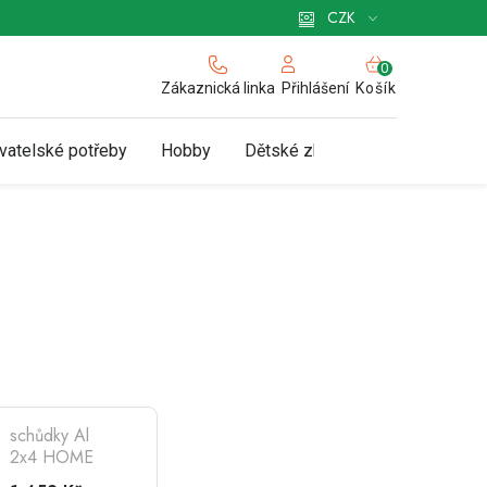
 pro podnikatele
Způsob doručení a platby
Zásady používání cookies
CZK
NÁKUPNÍ
KOŠÍK
Zákaznická linka
Košík
Přihlášení
vatelské potřeby
Hobby
Dětské zboží a hračky
N
schůdky Al
2x4 HOME
oboustranné