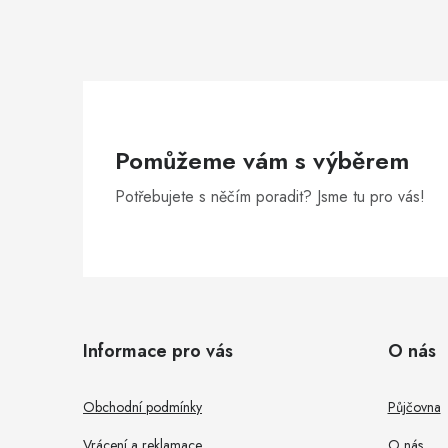
í
r
Pomůžeme vám s výběrem
Potřebujete s něčím poradit? Jsme tu pro vás!
Z
á
i
Informace pro vás
O nás
p
s
a
Obchodní podmínky
Půjčovna
t
Vrácení a reklamace
O nás