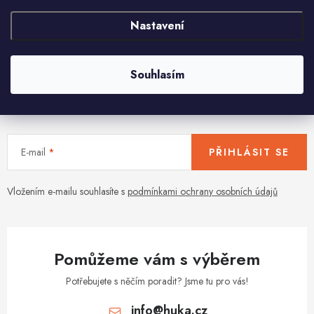
O
Nastavení
v
l
á
Souhlasím
d
Aktuální novinky a akce na váš e-mail
a
c
í
E-mail
PŘIHLÁSIT SE
p
r
v
Vložením e-mailu souhlasíte s
podmínkami ochrany osobních údajů
k
y
v
Pomůžeme vám s výběrem
ý
p
Potřebujete s něčím poradit? Jsme tu pro vás!
i
info
@
huka.cz