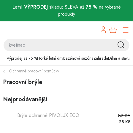
Letní
VÝPRODEJ
skladu: SLEVA až
75 %
na vybrané
produkty
Přejít
Výprodej až 75 %
na
obsah
Horké letní dny
Bazénová sezóna
Výprodej až 75 %
Horké letní dny
Bazénová sezóna
Zahrada
Dílna a stavba
Ochranné pracovní pomůcky
Zahrada
Pracovní brýle
Dílna a stavba
Nejprodávanější
Domácnost
Brýle ochranné PIVOLUX ECO
33 Kč
Chovatelské potřeby
28 Kč