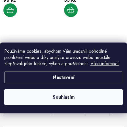
98 Kč
33 Kč
d
k
u
t
k
ů
t
ů
O
v
Používáme cookies, abychom Vám umožnili pohodlné
l
prohlížení webu a díky analýze provozu webu neustále
á
zlepšovali jeho funkce, výkon a použitelnost.
Více informací
d
Aktuální novinky a akce na váš e-mail
a
Nastavení
c
í
E-mail
PŘIHLÁSIT SE
p
Souhlasím
r
v
Vložením e-mailu souhlasíte s
podmínkami ochrany osobních údajů
k