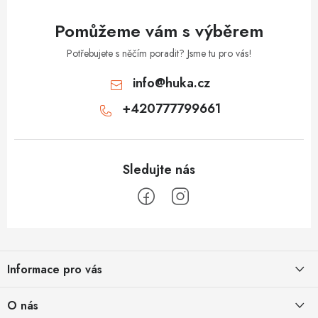
y
v
Pomůžeme vám s výběrem
ý
p
Potřebujete s něčím poradit? Jsme tu pro vás!
i
info
@
huka.cz
s
+420777799661
u
Z
á
Informace pro vás
p
a
Obchodní podmínky
O nás
t