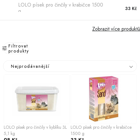
Hobby
LOLO písek pro činčily v krabičce 1500
33 Kč
g
Dětské zboží a hračky
Zobrazit více produktů
Novinky
Filtrovat
World Cleanup Day
produkty
V
Ř
Akční ceny
Nejprodávanější
ý
a
p
z
Půjčovna
Kontaktuje nás
Obchodní podmínky
i
e
Vrácení a reklamace
Podmínky ochrany osobních údajů
s
n
Obchodní podmínky pro podnikatele
Způsob doručení a platby
p
í
Zásady používání cookies
O nás
Blog
r
p
o
r
LOLO písek pro činčily v kyblíku 3L
LOLO písek pro činčily v krabičce
d
o
5,1 kg
1500 g
u