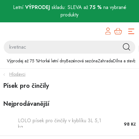
Letní
VÝPRODEJ
skladu: SLEVA až
75 %
na vybrané
produkty
Přejít
Výprodej až 75 %
na
obsah
Horké letní dny
Bazénová sezóna
Výprodej až 75 %
Horké letní dny
Bazénová sezóna
Zahrada
Dílna a stavba
Hlodavci
Zahrada
Písek pro činčily
Dílna a stavba
Nejprodávanější
Domácnost
LOLO písek pro činčily v kyblíku 3L 5,1
Chovatelské potřeby
98 Kč
kg