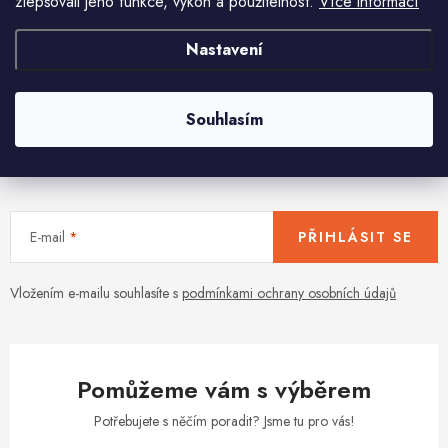
zlepšovali jeho funkce, výkon a použitelnost.
Více informací
O
Nastavení
v
l
á
Souhlasím
d
Aktuální novinky a akce na váš e-mail
a
c
í
E-mail
PŘIHLÁSIT SE
p
r
v
Vložením e-mailu souhlasíte s
podmínkami ochrany osobních údajů
k
y
v
Pomůžeme vám s výběrem
ý
p
Potřebujete s něčím poradit? Jsme tu pro vás!