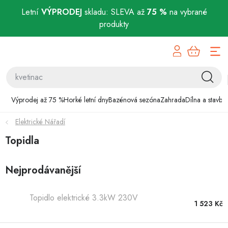
Letní
VÝPRODEJ
skladu: SLEVA až
75 %
na vybrané
produkty
Přejít
Výprodej až 75 %
na
obsah
Horké letní dny
Bazénová sezóna
Výprodej až 75 %
Horké letní dny
Bazénová sezóna
Zahrada
Dílna a stavba
Elektrické Nářadí
Zahrada
Topidla
Dílna a stavba
Nejprodávanější
Domácnost
Topidlo elektrické 3.3kW 230V
Chovatelské potřeby
1 523 Kč