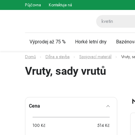
Přejít
Půjčovna
Kontaktuje nás
Obchodní podmínky
Vráce
na
obsah
Výprodej až 75 %
Horké letní dny
Bazénov
Domů
Dílna a stavba
Spojovací materiál
Vruty, s
Vruty, sady vrutů
P
Cena
o
s
100
Kč
514
Kč