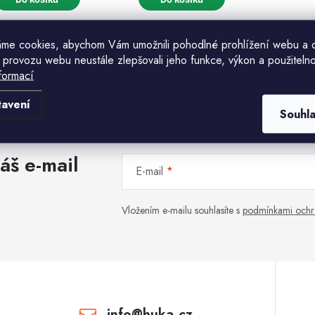
o
d
d
u
me cookies, abychom Vám umožnili pohodlné prohlížení webu a 
u
k
 provozu webu neustále zlepšovali jeho funkce, výkon a použitelno
O
formací
k
Komu ji máme poslat?
v
tavení
ů
Souhl
ů
E-mailová adresa
á
áš e-mail
d
E-mail
a
CHCI SLEVU
c
Vložením e-mailu souhlasíte s
podmínkami ochr
Odesláním souhlasíte se
zásadami zpracování
osobních údajů
. Pro získání slevy je nutné
přihlásit se k odběru newsletteru. Sleva platí
p
pouze pro nové zákazníky.
v
info
@
huka.cz