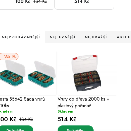
134 Kč
100 Kč
514 Kč
pořadač
Ř
NEJPRODÁVANĚJŠÍ
NEJLEVNĚJŠÍ
NEJDRAŽŠÍ
ABECE
a
V
z
25 %
ý
e
p
n
s
esta 55642 Sada vrutů
Vruty do dřeva 2000 ks +
p
10ks
plastový pořadač
p
r
kladem
Skladem
100 Kč
514 Kč
r
134 Kč
o
Do košíku
Do košíku