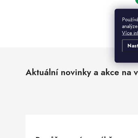
Používá
analýze
Více in
t
Nas
t
l
Aktuální novinky a akce na v
í
r