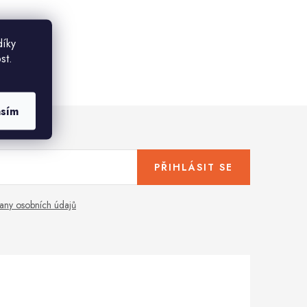
díky
st.
asím
PŘIHLÁSIT SE
any osobních údajů