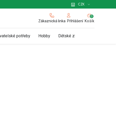
 pro podnikatele
Způsob doručení a platby
Zásady používání cookies
CZK
NÁKUPNÍ
KOŠÍK
Zákaznická linka
Košík
Přihlášení
vatelské potřeby
Hobby
Dětské zboží a hračky
N