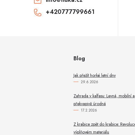
k
+420777799661
y
v
ý
p
Blog
u
Jak přežít horké letní dny
29.6.2026
Zahrada v kalfasu: Levná, mobilní a
překvapivě úrodná
17.2.2026
Z krabice zpět do krabice: Revoluc
výplňovém materiálu