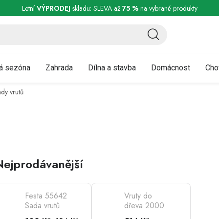
ní a reklamace
Podmínky ochrany osobních údajů
Obchodní podmínky
Letní
VÝPRODEJ
skladu: SLEVA až
75 %
na vybrané produkty
á sezóna
Zahrada
Dílna a stavba
Domácnost
Cho
ady vrutů
Nejprodávanější
Festa 55642
Vruty do
Sada vrutů
dřeva 2000
310ks
ks + plastový