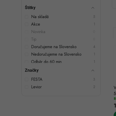
t
Štítky
r
Na skladě
5
a
Akce
1
n
Novinka
0
n
Tip
0
Doručujeme na Slovensko
4
í
Nedoručujeme na Slovensko
1
p
Odběr do 60 min.
1
a
Značky
i
n
í
FESTA
3
Levior
e
2
V
5
l
S