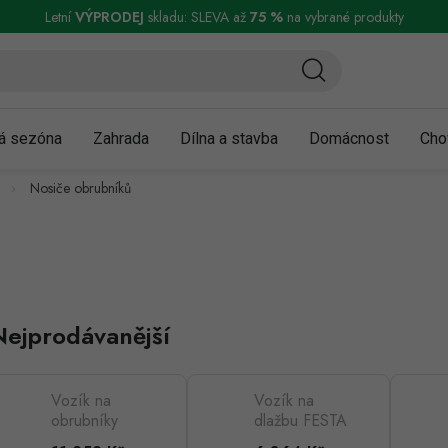
ní a reklamace
Podmínky ochrany osobních údajů
Obchodní podmínky
Letní
VÝPRODEJ
skladu: SLEVA až
75 %
na vybrané produkty
á sezóna
Zahrada
Dílna a stavba
Domácnost
Cho
Nosiče obrubníků
Nejprodávanější
Vozík na
Vozík na
obrubníky
dlažbu FESTA
FESTA 50-
35-60cm max