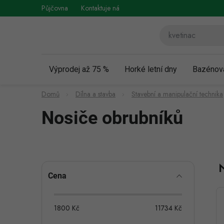
Přejít
Půjčovna
Kontaktuje nás
Obchodní podmínky
Vráce
na
obsah
Výprodej až 75 %
Horké letní dny
Bazénov
Domů
Dílna a stavba
Stavební a manipulační technika
Nosiče obrubníků
P
Cena
o
s
1800
Kč
11734
Kč