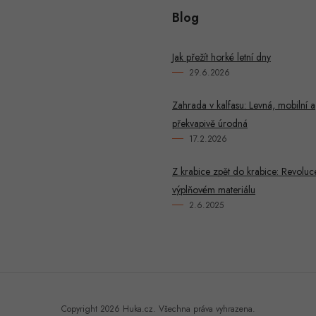
Blog
u
Jak přežít horké letní dny
29.6.2026
Zahrada v kalfasu: Levná, mobilní a
překvapivě úrodná
17.2.2026
Z krabice zpět do krabice: Revoluc
výplňovém materiálu
2.6.2025
Copyright 2026
Huka.cz
. Všechna práva vyhrazena.