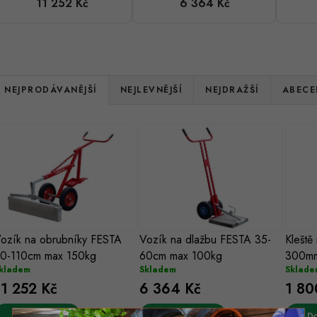
11 252 Kč
6 364 Kč
110cm max
100kg
150kg
Ř
NEJPRODÁVANĚJŠÍ
NEJLEVNĚJŠÍ
NEJDRAŽŠÍ
ABECE
a
V
z
ý
e
p
n
s
ozík na obrubníky FESTA
Vozík na dlažbu FESTA 35-
Kleště
p
0-110cm max 150kg
60cm max 100kg
300m
p
r
kladem
Skladem
Sklade
11 252 Kč
6 364 Kč
1 80
r
o
Do košíku
Do košíku
Do