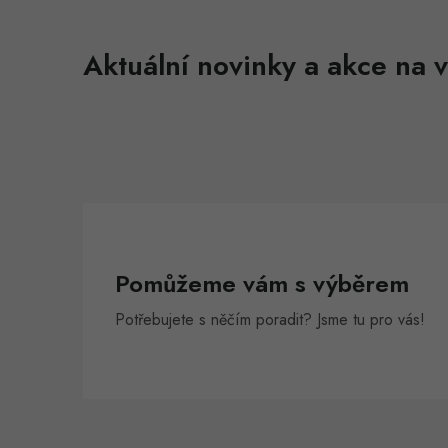
l
Aktuální novinky a akce na v
í
r
Pomůžeme vám s výběrem
Potřebujete s něčím poradit? Jsme tu pro vás!
Z