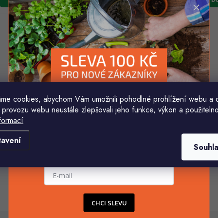
o
d
d
u
u
k
k
ů
ů
osič obrubníků PRO 042
me cookies, abychom Vám umožnili pohodlné prohlížení webu a 
(1 ks)
kladem
 provozu webu neustále zlepšovali jeho funkce, výkon a použitelno
6 038 Kč
6 692 Kč
formací
Komu ji máme poslat?
Do košíku
tavení
Souhl
E-mailová adresa
O
v
CHCI SLEVU