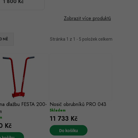
1 800 Kč
Zobrazit více produktů
DNĚ
Stránka
1
z
1
-
5
položek celkem
 na dlažbu FESTA 200-
Nosič obrubníků PRO 043
Skladem
m
11 733 Kč
m
0 Kč
Do košíku
 košíku