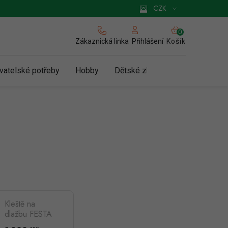
 pro podnikatele
Způsob doručení a platby
Zásady používání cookies
CZK
NÁKUPNÍ
KOŠÍK
Zákaznická linka
Košík
Přihlášení
vatelské potřeby
Hobby
Dětské zboží a hračky
N
Kleště na
dlažbu FESTA
200-300mm