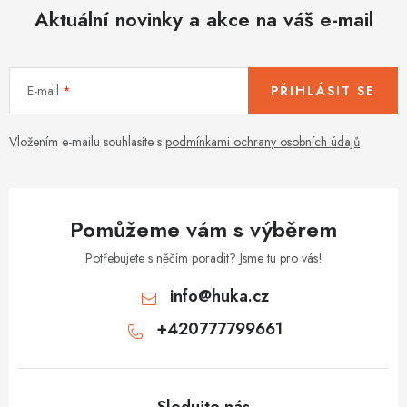
d
Aktuální novinky a akce na váš e-mail
a
c
í
E-mail
PŘIHLÁSIT SE
p
r
v
Vložením e-mailu souhlasíte s
podmínkami ochrany osobních údajů
k
y
v
Pomůžeme vám s výběrem
ý
p
Potřebujete s něčím poradit? Jsme tu pro vás!
i
info
@
huka.cz
s
+420777799661
u