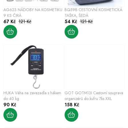
p
o
r
AG623 NÁDOBY NA KOSMETIKU
BQ59B CESTOVNÍ KOSMETICKÁ
d
o
9 KS ČIRÁ
TAŠKA, ŠEDÁ
u
67 Kč
121 Kč
54 Kč
121 Kč
d
k
u
t
k
ů
t
ů
HUKA Váha na zavazadla s hákem
GOT GOTM13I Cestovní souprava
do 40 kg
organizérů do kufru 7ks XXL
90 Kč
158 Kč