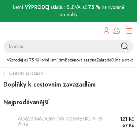
Letní
VÝPRODEJ
skladu: SLEVA až
75 %
na vybrané
produkty
Přejít
Výprodej až 75 %
na
obsah
Horké letní dny
Bazénová sezóna
Výprodej až 75 %
Horké letní dny
Bazénová sezóna
Zahrada
Dílna a stavba
Cestovní zavazadla
Zahrada
Doplňky k cestovním zavazadlům
Dílna a stavba
Nejprodávanější
Domácnost
AG623 NÁDOBY NA KOSMETIKU 9 KS
121 Kč
Chovatelské potřeby
ČIRÁ
67 Kč