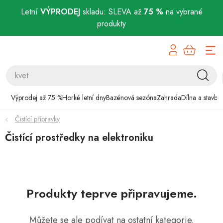
Letní
VÝPRODEJ
skladu: SLEVA až
75 %
na vybrané
produkty
Přejít
Výprodej až 75 %
na
obsah
Horké letní dny
Bazénová sezóna
Výprodej až 75 %
Horké letní dny
Bazénová sezóna
Zahrada
Dílna a stavba
Čistící přípravky
Zahrada
Čistící prostředky na elektroniku
Dílna a stavba
Domácnost
Produkty teprve připravujeme.
Chovatelské potřeby
Můžete se ale podívat na ostatní kategorie.