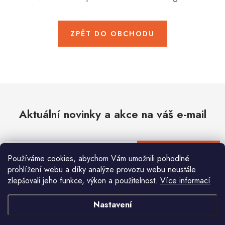
Hobby
Dětské zboží a hračky
ZPĚT DO OBCHODU
Novinky
World Cleanup Day
Akční ceny
Aktuální novinky a akce na váš e-mail
Půjčovna
Kontaktuje nás
Obchodní podmínky
Vrácení a reklamace
Podmínky ochrany osobních údajů
E-mail
PŘIHLÁSIT SE
Používáme cookies, abychom Vám umožnili pohodlné
Obchodní podmínky pro podnikatele
Způsob doručení a platby
prohlížení webu a díky analýze provozu webu neustále
Zásady používání cookies
O nás
Blog
zlepšovali jeho funkce, výkon a použitelnost.
Více informací
Vložením e-mailu souhlasíte s
podmínkami ochrany osobních údajů
Nastavení