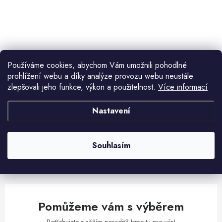
ů
t
ů
O
v
l
Používáme cookies, abychom Vám umožnili pohodlné
á
prohlížení webu a díky analýze provozu webu neustále
d
zlepšovali jeho funkce, výkon a použitelnost.
Více informací
Aktuální novinky a akce na váš e-mail
a
c
Nastavení
í
E-mail
PŘIHLÁSIT SE
p
r
Souhlasím
v
Vložením e-mailu souhlasíte s
podmínkami ochrany osobních údajů
k
y
v
Pomůžeme vám s výběrem
ý