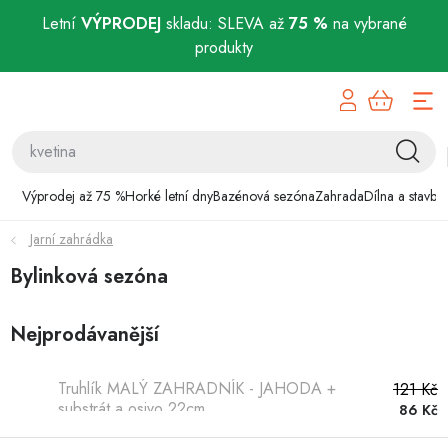
Letní
VÝPRODEJ
skladu: SLEVA až
75 %
na vybrané
produkty
Přejít
Výprodej až 75 %
na
obsah
Horké letní dny
Bazénová sezóna
Výprodej až 75 %
Horké letní dny
Bazénová sezóna
Zahrada
Dílna a stavba
Jarní zahrádka
Zahrada
Bylinková sezóna
Dílna a stavba
Nejprodávanější
Domácnost
Truhlík MALÝ ZAHRADNÍK - JAHODA +
121 Kč
Chovatelské potřeby
substrát a osivo 22cm
86 Kč