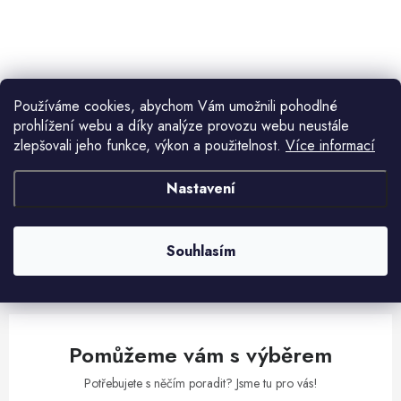
ů
t
O
ů
v
l
á
Používáme cookies, abychom Vám umožnili pohodlné
prohlížení webu a díky analýze provozu webu neustále
d
Aktuální novinky a akce na váš e-mail
zlepšovali jeho funkce, výkon a použitelnost.
Více informací
a
c
Nastavení
í
E-mail
PŘIHLÁSIT SE
p
r
Souhlasím
v
Vložením e-mailu souhlasíte s
podmínkami ochrany osobních údajů
k
y
v
Pomůžeme vám s výběrem
ý
p
Potřebujete s něčím poradit? Jsme tu pro vás!