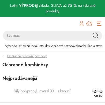
Letní
VÝPRODEJ
skladu: SLEVA až
75 %
na vybrané
produkty
Přejít
Výprodej až 75 %
na
obsah
Horké letní dny
Bazénová sezóna
Výprodej až 75 %
Horké letní dny
Bazénová sezóna
Zahrada
Dílna a stavba
Ochranné pracovní pomůcky
Zahrada
Ochranné kombinézy
Dílna a stavba
Nejprodávanější
Domácnost
Bílý polypropyl. overal XXL s kapucí
121 Kč
Chovatelské potřeby
60 Kč