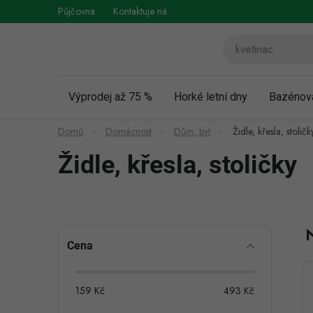
Přejít
Půjčovna
Kontaktuje nás
Obchodní podmínky
Vráce
na
obsah
Výprodej až 75 %
Horké letní dny
Bazénov
Domů
Domácnost
Dům, byt
Židle, křesla, stoličk
Židle, křesla, stoličky
P
Cena
o
s
159
Kč
493
Kč