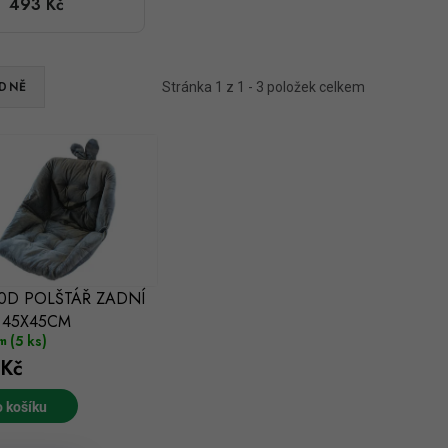
493 Kč
45X45CM
DNĚ
Stránka
1
z
1
-
3
položek celkem
0D POLŠTÁŘ ZADNÍ
 45X45CM
(5 ks)
m
Kč
 košíku