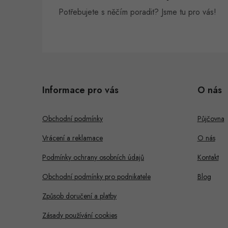
Potřebujete s něčím poradit? Jsme tu pro vás!
Z
á
i
Informace pro vás
O nás
p
s
a
Obchodní podmínky
Půjčovna
t
Vrácení a reklamace
O nás
í
Podmínky ochrany osobních údajů
Kontakt
Obchodní podmínky pro podnikatele
Blog
Způsob doručení a platby
Zásady používání cookies