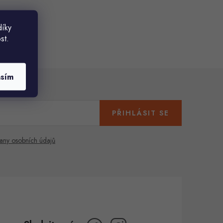
díky
st.
asím
PŘIHLÁSIT SE
any osobních údajů