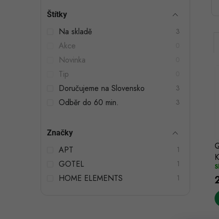
t
Štítky
r
Na skladě
3
a
Akce
0
n
Novinka
0
n
Tip
0
Doručujeme na Slovensko
3
í
Odběr do 60 min.
3
p
i
a
í
Značky
n
APT
1
K
GOTEL
e
1
S
HOME ELEMENTS
1
l