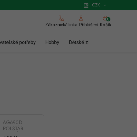
 pro podnikatele
Způsob doručení a platby
Zásady používání cookies
CZK
NÁKUPNÍ
KOŠÍK
Zákaznická linka
Košík
Přihlášení
vatelské potřeby
Hobby
Dětské zboží a hračky
N
AG690D
POLŠTÁŘ
ZADNÍ ŽIDLE