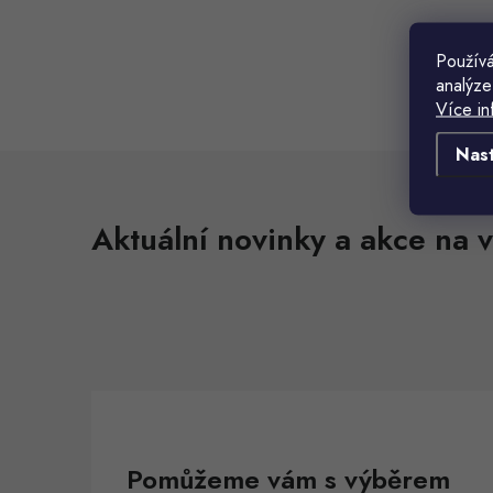
Používá
analýze
t
Více in
t
Nas
l
Aktuální novinky a akce na v
í
r
Pomůžeme vám s výběrem