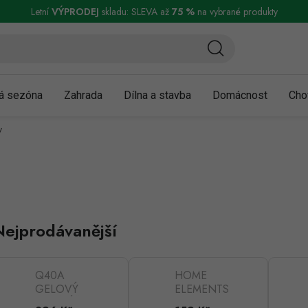
ní a reklamace
Podmínky ochrany osobních údajů
Obchodní podmínky
Letní
VÝPRODEJ
skladu: SLEVA až
75 %
na vybrané produkty
á sezóna
Zahrada
Dílna a stavba
Domácnost
Cho
y
Nejprodávanější
Q40A
HOME
GELOVÝ
ELEMENTS
POLŠTÁŘ
Podsedák