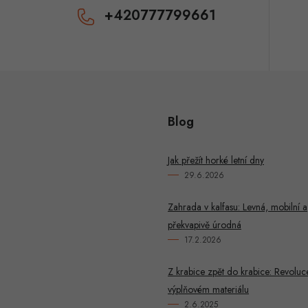
k
+420777799661
y
v
ý
p
Blog
u
Jak přežít horké letní dny
29.6.2026
Zahrada v kalfasu: Levná, mobilní a
překvapivě úrodná
17.2.2026
Z krabice zpět do krabice: Revoluc
výplňovém materiálu
2.6.2025