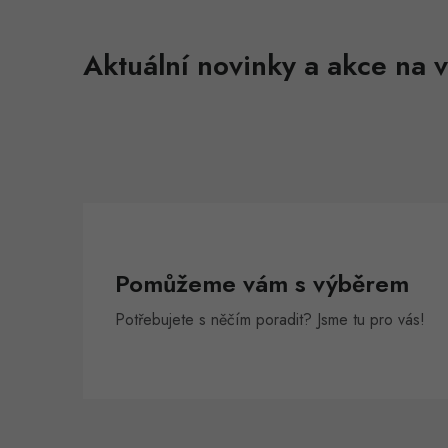
l
Aktuální novinky a akce na v
í
r
Pomůžeme vám s výběrem
Potřebujete s něčím poradit? Jsme tu pro vás!
Z