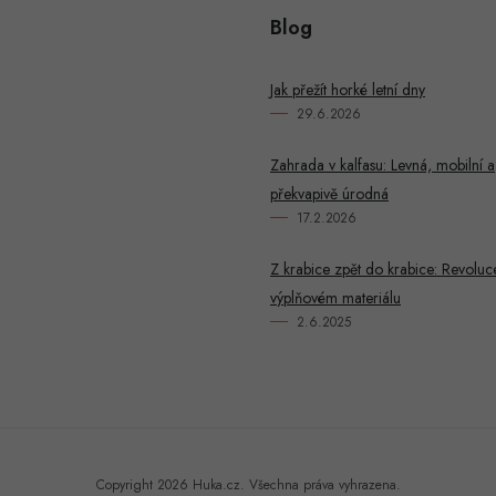
Blog
u
Jak přežít horké letní dny
29.6.2026
Zahrada v kalfasu: Levná, mobilní a
překvapivě úrodná
17.2.2026
Z krabice zpět do krabice: Revoluc
výplňovém materiálu
2.6.2025
Copyright 2026
Huka.cz
. Všechna práva vyhrazena.