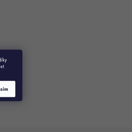
díky
st.
asím