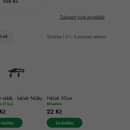
106 Kč
Zobrazit více produktů
DNĚ
Stránka
1
z
1
-
6
položek celkem
 věšák - háček Nůžky
Háček 30cm
(1 ks)
m
Skladem
Kč
22 Kč
 košíku
Do košíku