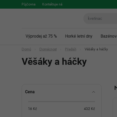
Přejít
Půjčovna
Kontaktuje nás
Obchodní podmínky
Vráce
na
obsah
Výprodej až 75 %
Horké letní dny
Bazénov
Domů
Domácnost
Předsíň
Věšáky a háčky
Věšáky a háčky
P
Cena
o
s
16
Kč
432
Kč