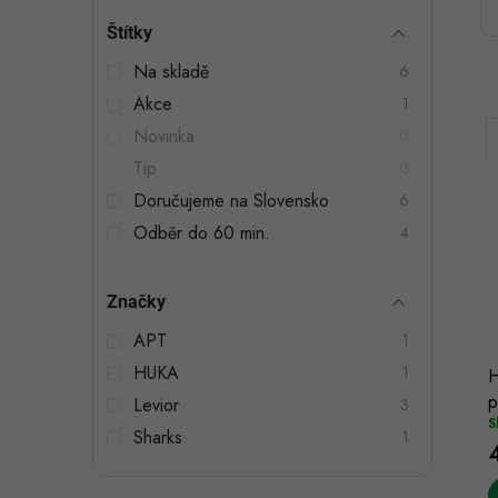
t
Štítky
r
Na skladě
6
a
Akce
1
n
Novinka
0
n
Tip
0
Doručujeme na Slovensko
6
í
Odběr do 60 min.
4
p
a
Značky
i
n
í
APT
1
HUKA
e
1
H
p
Levior
3
l
S
Sharks
1