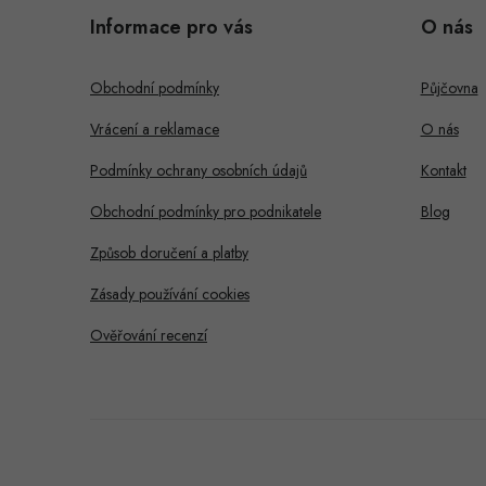
á
i
Informace pro vás
O nás
p
s
a
Obchodní podmínky
Půjčovna
t
Vrácení a reklamace
O nás
í
Podmínky ochrany osobních údajů
Kontakt
Obchodní podmínky pro podnikatele
Blog
Způsob doručení a platby
Zásady používání cookies
Ověřování recenzí