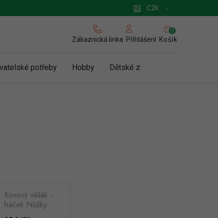
 pro podnikatele
Způsob doručení a platby
Zásady používání cookies
CZK
NÁKUPNÍ
KOŠÍK
Zákaznická linka
Košík
Přihlášení
vatelské potřeby
Hobby
Dětské zboží a hračky
N
Kovový věšák -
háček Nůžky