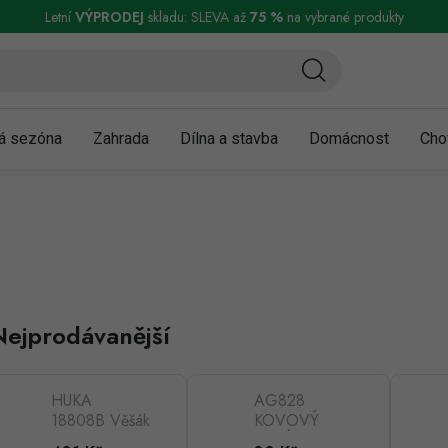
ní a reklamace
Podmínky ochrany osobních údajů
Obchodní podmínky
Letní
VÝPRODEJ
skladu: SLEVA až
75 %
na vybrané produkty
á sezóna
Zahrada
Dílna a stavba
Domácnost
Cho
Nejprodávanější
HUKA
AG828
18808B Věšák
KOVOVÝ
na podlahu
VĚŠÁK POD