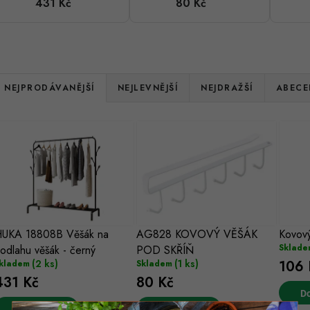
431 Kč
80 Kč
věšák - černý
SKŘÍŇ
Ř
NEJPRODÁVANĚJŠÍ
NEJLEVNĚJŠÍ
NEJDRAŽŠÍ
ABECE
a
V
z
ý
e
p
n
s
UKA 18808B Věšák na
AG828 KOVOVÝ VĚŠÁK
Kovový
p
Sklade
odlahu věšák - černý
POD SKŘÍŇ
p
r
(2 ks)
(1 ks)
106 
kladem
Skladem
431 Kč
80 Kč
r
o
Do
Do košíku
Do košíku