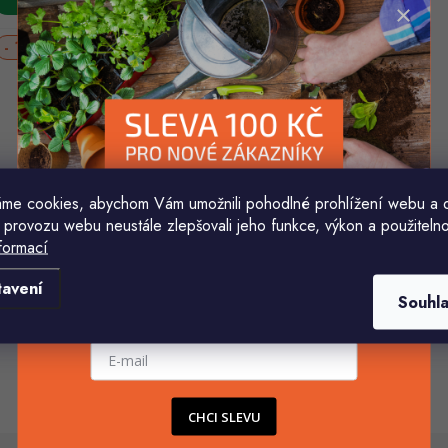
o
d
d
u
19 %
u
k
k
ů
ů
áček 20cm
Háček 10cm
me cookies, abychom Vám umožnili pohodlné prohlížení webu a 
(10 ks)
kladem
Skladem
 provozu webu neustále zlepšovali jeho funkce, výkon a použitelno
17 Kč
17 Kč
21 Kč
formací
Komu ji máme poslat?
Do košíku
Do košíku
tavení
Souhl
E-mailová adresa
O
v
CHCI SLEVU