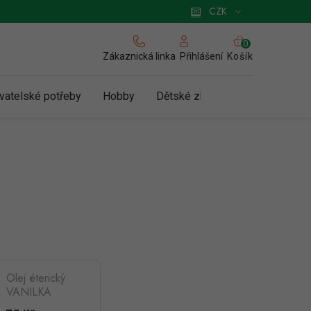
 pro podnikatele
Způsob doručení a platby
Zásady používání cookies
CZK
NÁKUPNÍ
KOŠÍK
Zákaznická linka
Košík
Přihlášení
vatelské potřeby
Hobby
Dětské zboží a hračky
N
Olej éterický
VANILKA
10ml