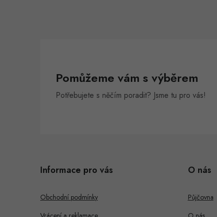
í
r
Pomůžeme vám s výběrem
Potřebujete s něčím poradit? Jsme tu pro vás!
Z
á
i
Informace pro vás
O nás
p
s
a
Obchodní podmínky
Půjčovna
t
Vrácení a reklamace
O nás