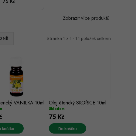
75 Kč
Zobrazit více produktů
DNĚ
Stránka
1
z
1
-
11
položek celkem
terický VANILKA 10ml
Olej éterický SKOŘICE 10ml
m
Skladem
č
75 Kč
 košíku
Do košíku