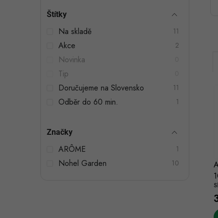
t
Štítky
r
Na skladě
11
a
Akce
2
n
Novinka
0
n
Tip
0
Doručujeme na Slovensko
11
í
Odběr do 60 min.
1
p
a
Značky
i
n
í
ARÔME
1
Nohel Garden
e
10
A
1
l
S