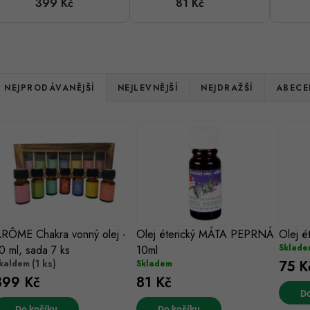
399 Kč
81 Kč
sada 7 ks
Ř
NEJPRODÁVANĚJŠÍ
NEJLEVNĚJŠÍ
NEJDRAŽŠÍ
ABECE
a
V
z
ý
e
p
n
s
RÔME Chakra vonný olej -
Olej éterický MÁTA PEPRNÁ
Olej é
p
Sklade
0 ml, sada 7 ks
10ml
p
r
(1 ks)
75 K
kaldem
Skladem
399 Kč
81 Kč
r
o
Do
Do košíku
Do košíku