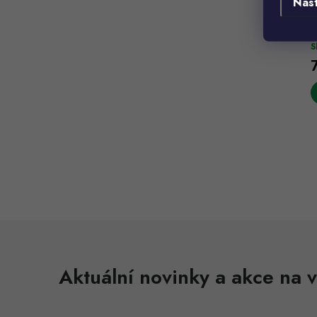
Nas
O
S
l
Aktuální novinky a akce na v