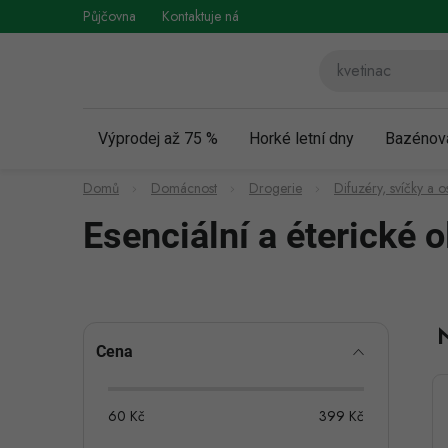
Přejít
Půjčovna
Kontaktuje nás
Obchodní podmínky
Vráce
na
obsah
Výprodej až 75 %
Horké letní dny
Bazénov
Domů
Domácnost
Drogerie
Difuzéry, svíčky a
Esenciální a éterické o
P
Cena
o
s
60
Kč
399
Kč