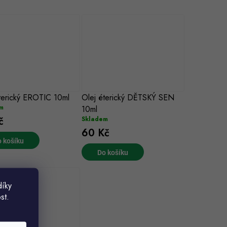
terický EROTIC 10ml
Olej éterický DĚTSKÝ SEN
m
10ml
č
Skladem
60 Kč
 košíku
Do košíku
díky
st.