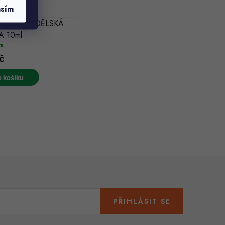
asím
éterický ANDĚLSKÁ
A 10ml
m
č
 košíku
PŘIHLÁSIT SE