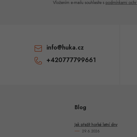
c
Vložením e-mailu souhlasíte s
podmínkami ochr
p
v
info
@
huka.cz
k
+420777799661
y
v
ý
p
Blog
u
Jak přežít horké letní dny
29.6.2026