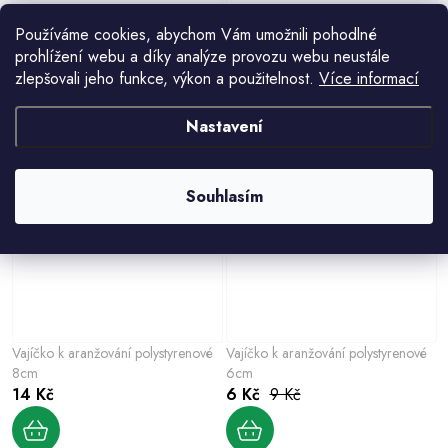
Používáme cookies, abychom Vám umožnili pohodlné
prohlížení webu a díky analýze provozu webu neustále
Váleček OASIS IDEAL k aranžování
Váleček OASIS IDEAL k aranžování
zlepšovali jeho funkce, výkon a použitelnost.
Více informací
živá vazba d8x5cm 4ks
živá vazba d8x5cm
62 Kč
7 Kč
10 Kč
Nastavení
Souhlasím
Vajíčko k aranžování polystyrenové
Vajíčko k aranžování polystyrenové
8cm
6cm
14 Kč
6 Kč
9 Kč