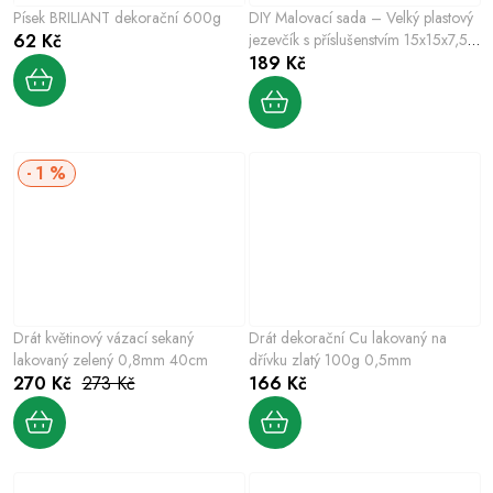
Písek BRILIANT dekorační 600g
DIY Malovací sada – Velký plastový
62 Kč
jezevčík s příslušenstvím 15x15x7,5
cm
189 Kč
1 %
Drát květinový vázací sekaný
Drát dekorační Cu lakovaný na
lakovaný zelený 0,8mm 40cm
dřívku zlatý 100g 0,5mm
270 Kč
273 Kč
166 Kč