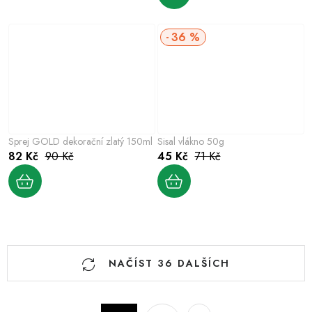
36 %
Sprej GOLD dekorační zlatý 150ml
Sisal vlákno 50g
82 Kč
90 Kč
45 Kč
71 Kč
O
NAČÍST 36 DALŠÍCH
v
l
á
S