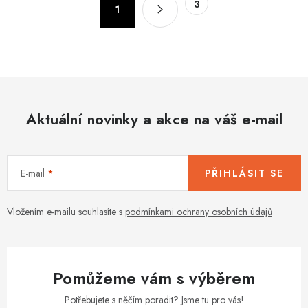
3
d
1
t
a
r
c
á
n
í
k
p
o
r
v
Aktuální novinky a akce na váš e-mail
v
á
k
n
y
í
v
E-mail
PŘIHLÁSIT SE
ý
p
Vložením e-mailu souhlasíte s
podmínkami ochrany osobních údajů
i
s
u
Pomůžeme vám s výběrem
Potřebujete s něčím poradit? Jsme tu pro vás!