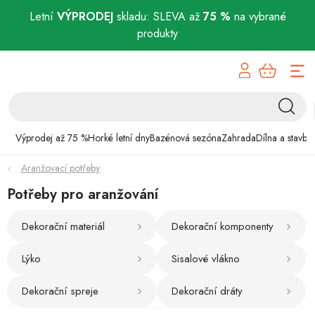
Letní
VÝPRODEJ
skladu: SLEVA až
75 %
na vybrané
produkty
Přejít
Výprodej až 75 %
na
obsah
Horké letní dny
Bazénová sezóna
Výprodej až 75 %
Horké letní dny
Bazénová sezóna
Zahrada
Dílna a stavba
Aranžovací potřeby
Zahrada
Potřeby pro aranžování
Dílna a stavba
Dekorační materiál
Dekorační komponenty
Domácnost
Lýko
Sisalové vlákno
Chovatelské potřeby
Dekorační spreje
Dekorační dráty