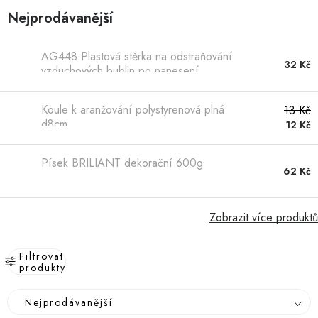
Hobby
Nejprodávanější
Dětské zboží a hračky
AG448 Plastová stěrka na odstraňování
32 Kč
vzduchových bublin po nanesení
Novinky
samolepících fólií
Koule k aranžování polystyrenová plná
13 Kč
World Cleanup Day
d8cm
12 Kč
Akční ceny
Písek BRILIANT dekorační 600g
62 Kč
Půjčovna
Kontaktuje nás
Obchodní podmínky
Vrácení a reklamace
Podmínky ochrany osobních údajů
Zobrazit více produktů
Obchodní podmínky pro podnikatele
Způsob doručení a platby
Zásady používání cookies
O nás
Blog
Filtrovat
produkty
V
Ř
Nejprodávanější
ý
a