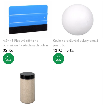
p
z
i
e
s
n
p
í
r
p
o
r
AG448 Plastová stěrka na
Koule k aranžování polystyrenová
d
o
odstraňování vzduchových bublin po
plná d8cm
u
nanesení samolepících fólií
32 Kč
12 Kč
13 Kč
d
k
u
t
k
ů
t
ů