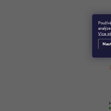
Používá
N
analýze
u
Více in
S
Nas
N
S