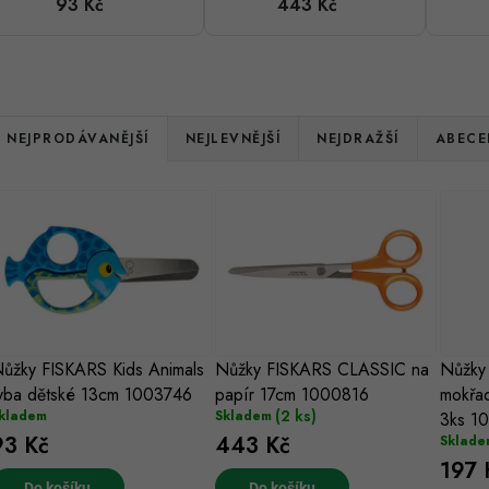
93 Kč
443 Kč
dětské 13cm
papír 17cm
1003746
1000816
Ř
NEJPRODÁVANĚJŠÍ
NEJLEVNĚJŠÍ
NEJDRAŽŠÍ
ABECE
a
V
z
ý
e
p
n
s
ůžky FISKARS Kids Animals
Nůžky FISKARS CLASSIC na
Nůžky
p
yba dětské 13cm 1003746
papír 17cm 1000816
mokřad
p
r
(2 ks)
kladem
Skladem
3ks 1
93 Kč
443 Kč
Sklade
r
o
197 
Do košíku
Do košíku