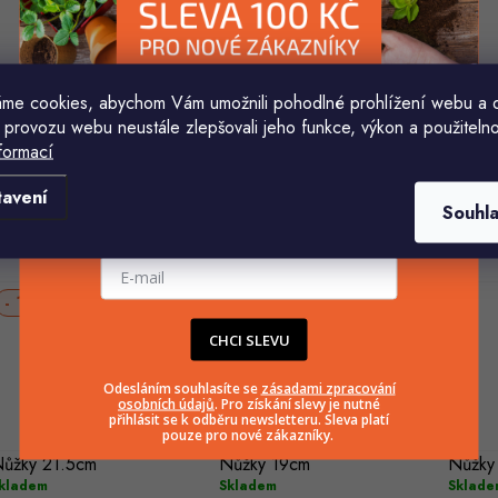
me cookies, abychom Vám umožnili pohodlné prohlížení webu a 
ůžky FISKARS ESSENTIAL
Nůžky FISKARS CLASSIC
Nůžky
 provozu webu neustále zlepšovali jeho funkce, výkon a použitelno
niverzální 21cm 1023817
dětské oblé pro praváky 13cm
SP220
formací
kladem
Sklade
1005166
Komu ji máme poslat?
338 Kč
322 
Skladem
tavení
296 Kč
Souhl
Do košíku
Do
E-mailová adresa
Do košíku
17 %
15 %
CHCI SLEVU
Odesláním souhlasíte se
zásadami zpracování
osobních údajů
. Pro získání slevy je nutné
přihlásit se k odběru newsletteru. Sleva platí
pouze pro nové zákazníky.
ůžky 21.5cm
Nůžky 19cm
Nůžky
kladem
Skladem
Sklade