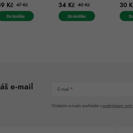
39 Kč
34 Kč
30 K
47 Kč
40 Kč
Do košíku
Do košíku
Do
O
v
á
áš e-mail
d
E-mail
a
c
Vložením e-mailu souhlasíte s
podmínkami ochr
p