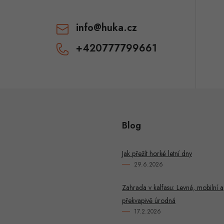
v
info
@
huka.cz
k
+420777799661
y
v
ý
p
Blog
u
Jak přežít horké letní dny
29.6.2026
Zahrada v kalfasu: Levná, mobilní a
překvapivě úrodná
17.2.2026