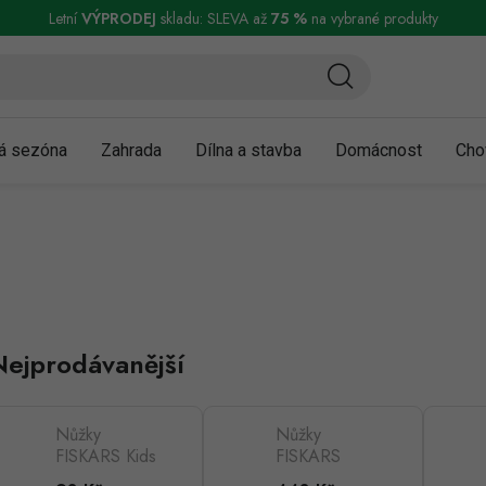
ní a reklamace
Podmínky ochrany osobních údajů
Obchodní podmínky
Letní
VÝPRODEJ
skladu: SLEVA až
75 %
na vybrané produkty
á sezóna
Zahrada
Dílna a stavba
Domácnost
Cho
Nejprodávanější
Nůžky
Nůžky
FISKARS Kids
FISKARS
Animals ryba
CLASSIC na