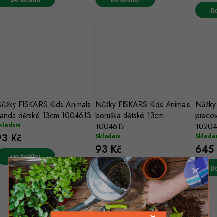
o
d
Do
d
u
u
k
k
ů
ů
ůžky FISKARS Kids Animals
Nůžky FISKARS Kids Animals
Nůžk
anda dětské 13cm 1004613
beruška dětské 13cm
pracov
kladem
1004612
10204
93 Kč
Skladem
Sklade
93 Kč
645 
Do košíku
Do košíku
Do