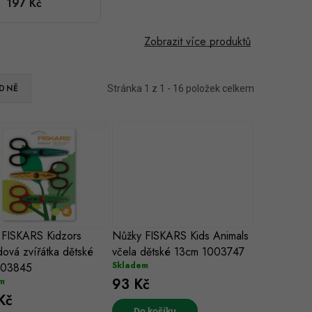
197 Kč
mokřadová
zvířátka
dětské 3ks
Zobrazit více produktů
1003845
DNĚ
Stránka
1
z
1
-
16
položek celkem
 FISKARS Kidzors
Nůžky FISKARS Kids Animals
ová zvířátka dětské
včela dětské 13cm 1003747
Skladem
003845
93 Kč
m
Kč
Do košíku