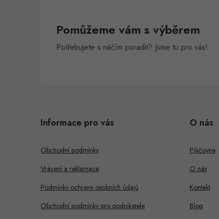
r
Pomůžeme vám s výběrem
Potřebujete s něčím poradit? Jsme tu pro vás!
Z
á
i
Informace pro vás
O nás
p
s
a
Obchodní podmínky
Půjčovna
t
Vrácení a reklamace
O nás
í
Podmínky ochrany osobních údajů
Kontakt
Obchodní podmínky pro podnikatele
Blog