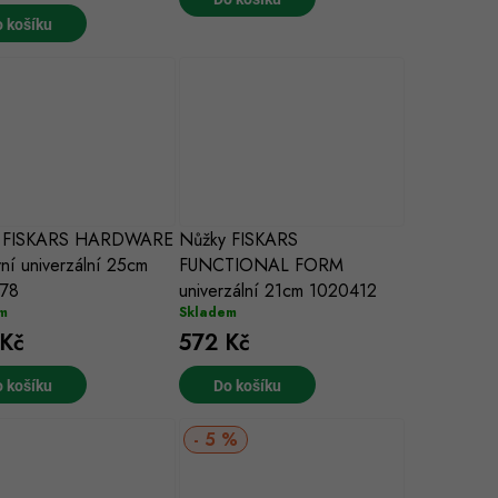
 košíku
y FISKARS HARDWARE
Nůžky FISKARS
ní univerzální 25cm
FUNCTIONAL FORM
78
univerzální 21cm 1020412
m
Skladem
Kč
572 Kč
 košíku
Do košíku
5 %