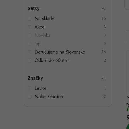
t
Štítky
r
Na skladě
16
a
Akce
3
n
Novinka
0
n
Tip
0
Doručujeme na Slovensko
16
í
Odběr do 60 min.
2
p
a
Značky
i
n
í
Levior
4
Nohel Garden
e
12
N
r
l
S