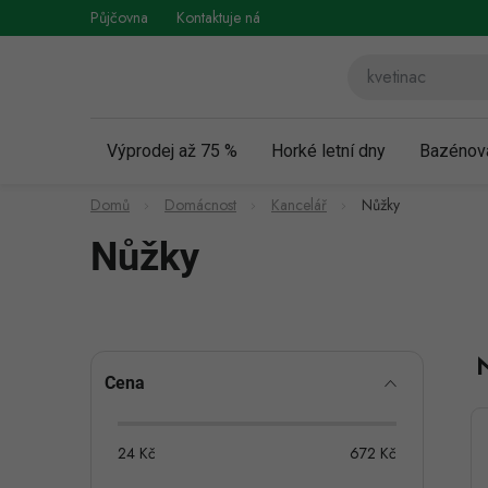
Přejít
Půjčovna
Kontaktuje nás
Obchodní podmínky
Vráce
na
obsah
Výprodej až 75 %
Horké letní dny
Bazénov
Domů
Domácnost
Kancelář
Nůžky
Nůžky
P
Cena
o
s
24
Kč
672
Kč