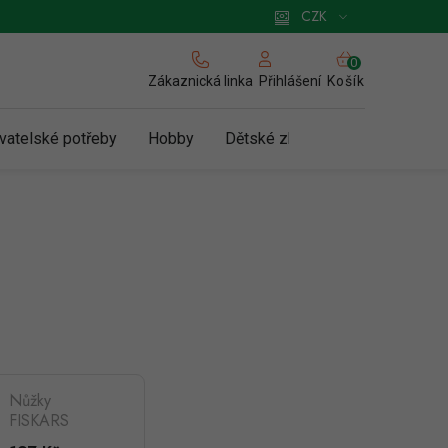
 pro podnikatele
Způsob doručení a platby
Zásady používání cookies
CZK
NÁKUPNÍ
KOŠÍK
Zákaznická linka
Košík
Přihlášení
vatelské potřeby
Hobby
Dětské zboží a hračky
N
Nůžky
FISKARS
Kidzors