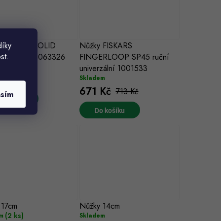
díky
 FISKARS SOLID
Nůžky FISKARS
st.
 na byliny 1063326
FINGERLOOP SP45 ruční
m
univerzální 1001533
Kč
Skladem
671 Kč
713 Kč
asím
 košíku
Do košíku
 17cm
Nůžky 14cm
(2 ks)
m
Skladem