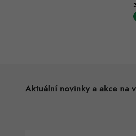
l
Aktuální novinky a akce na v
í