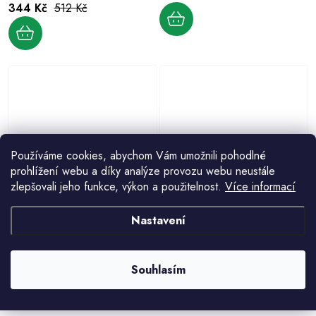
344 Kč
512 Kč
Používáme cookies, abychom Vám umožnili pohodlné
prohlížení webu a díky analýze provozu webu neustále
Rioba Silver 55% Arabica káva zrno
Rioba Brazil 100% Arabica zrnková
zlepšovali jeho funkce, výkon a použitelnost.
Více informací
1kg
káva 500g
520 Kč
282 Kč
Nastavení
Souhlasím
O