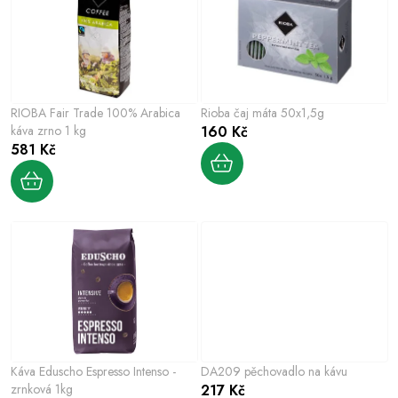
e
s
n
p
í
r
p
o
r
RIOBA Fair Trade 100% Arabica
Rioba čaj máta 50x1,5g
d
o
káva zrno 1 kg
160 Kč
u
581 Kč
d
k
u
t
k
ů
t
ů
Káva Eduscho Espresso Intenso -
DA209 pěchovadlo na kávu
zrnková 1kg
217 Kč