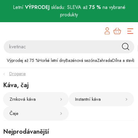
Letní
VÝPRODEJ
skladu: SLEVA až
75 %
na vybrané
produkty
Přejít
Výprodej až 75 %
na
obsah
Horké letní dny
Bazénová sezóna
Výprodej až 75 %
Horké letní dny
Bazénová sezóna
Zahrada
Dílna a stavba
Drogerie
Zahrada
Káva, čaj
Dílna a stavba
Zrnková káva
Instantní káva
Domácnost
Čaje
Chovatelské potřeby
Nejprodávanější