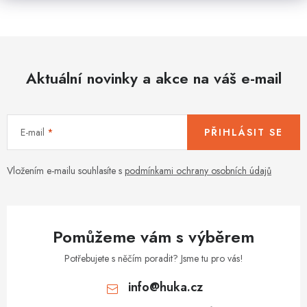
v
l
á
d
Aktuální novinky a akce na váš e-mail
a
c
í
E-mail
PŘIHLÁSIT SE
p
r
v
Vložením e-mailu souhlasíte s
podmínkami ochrany osobních údajů
k
y
v
Pomůžeme vám s výběrem
ý
p
Potřebujete s něčím poradit? Jsme tu pro vás!
i
info
@
huka.cz
s