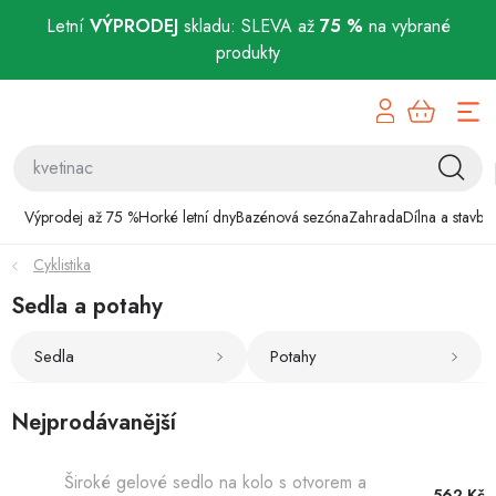
Letní
VÝPRODEJ
skladu: SLEVA až
75 %
na vybrané
produkty
Přejít
Výprodej až 75 %
na
obsah
Horké letní dny
Bazénová sezóna
Výprodej až 75 %
Horké letní dny
Bazénová sezóna
Zahrada
Dílna a stavba
Cyklistika
Zahrada
Sedla a potahy
Dílna a stavba
Sedla
Potahy
Domácnost
Nejprodávanější
Chovatelské potřeby
Široké gelové sedlo na kolo s otvorem a
562 Kč