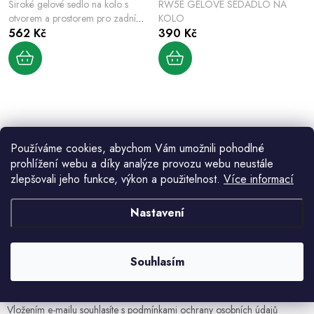
r
Široké gelové sedlo na kolo s
RW5E GELOVÉ SEDADLO NA
d
o
otvorem a prostorem pro zadní
KOLO
u
světlo – černé
562 Kč
390 Kč
d
k
u
t
k
ů
t
ů
O
v
Používáme cookies, abychom Vám umožnili pohodlné
prohlížení webu a díky analýze provozu webu neustále
l
zlepšovali jeho funkce, výkon a použitelnost.
Více informací
á
d
Aktuální novinky a akce na váš e-mail
Nastavení
a
c
í
Souhlasím
E-mail
PŘIHLÁSIT SE
p
r
v
Vložením e-mailu souhlasíte s
podmínkami ochrany osobních údajů