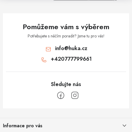
k
y
v
Pomůžeme vám s výběrem
ý
p
Potřebujete s něčím poradit? Jsme tu pro vás!
i
info
@
huka.cz
s
+420777799661
u
Z
á
Informace pro vás
p