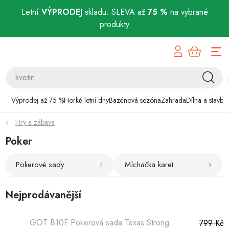
Letní
VÝPRODEJ
skladu: SLEVA až
75 %
na vybrané
produkty
Přejít
Výprodej až 75 %
na
obsah
Horké letní dny
Bazénová sezóna
Výprodej až 75 %
Horké letní dny
Bazénová sezóna
Zahrada
Dílna a stavba
Hry a zábava
Zahrada
Poker
Dílna a stavba
Pokerové sady
Míchačka karet
Domácnost
Nejprodávanější
Chovatelské potřeby
GOT B10F Pokerová sada Texas Strong
799 Kč