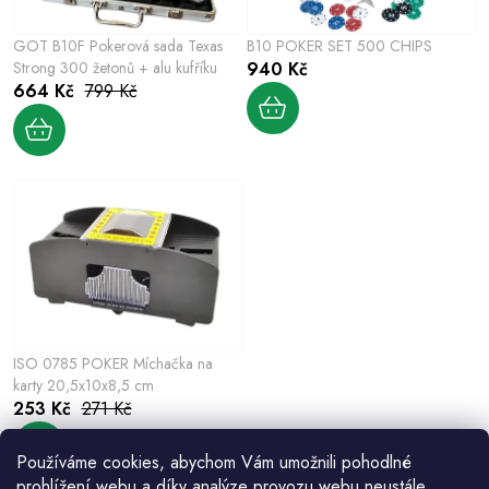
p
o
r
GOT B10F Pokerová sada Texas
B10 POKER SET 500 CHIPS
d
o
Strong 300 žetonů + alu kufříku
940 Kč
u
664 Kč
799 Kč
d
k
u
t
k
ů
t
ů
ISO 0785 POKER Míchačka na
karty 20,5x10x8,5 cm
253 Kč
271 Kč
Používáme cookies, abychom Vám umožnili pohodlné
prohlížení webu a díky analýze provozu webu neustále