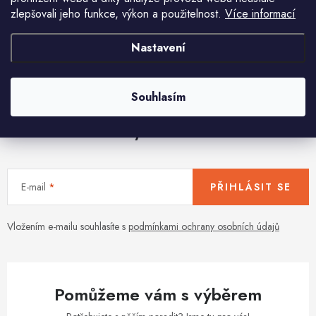
zlepšovali jeho funkce, výkon a použitelnost.
Více informací
O
Nastavení
v
l
Souhlasím
á
d
Aktuální novinky a akce na váš e-mail
a
c
í
E-mail
PŘIHLÁSIT SE
p
r
v
Vložením e-mailu souhlasíte s
podmínkami ochrany osobních údajů
k
y
v
Pomůžeme vám s výběrem
ý