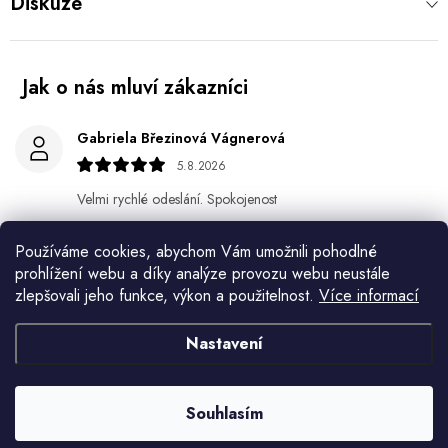
Diskuze
Gabriela Březinová Vágnerová
5.8.2026
Velmi rychlé odeslání. Spokojenost
HELENA MINAŘÍKOVÁ
Používáme cookies, abychom Vám umožnili pohodlné
5.8.2026
prohlížení webu a díky analýze provozu webu neustále
zlepšovali jeho funkce, výkon a použitelnost.
Více informací
Je sice větší ale vypadá dobře
Nastavení
Ivana Mimrackova
4.8.2026
Souhlasím
Jaroslav Kováč
2.8.2026