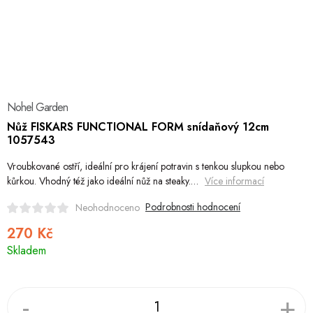
Hobby
Dětské zboží a hračky
Novinky
Nohel Garden
World Cleanup Day
Nůž FISKARS FUNCTIONAL FORM snídaňový 12cm
1057543
Akční ceny
Vroubkované ostří, ideální pro krájení potravin s tenkou slupkou nebo
Půjčovna
Kontaktuje nás
Obchodní podmínky
kůrkou. Vhodný též jako ideální nůž na steaky.…
Více informací
Vrácení a reklamace
Podmínky ochrany osobních údajů
Podrobnosti hodnocení
Neohodnoceno
Obchodní podmínky pro podnikatele
Způsob doručení a platby
270 Kč
Měrná
Zásady používání cookies
O nás
Blog
Skladem
cena: