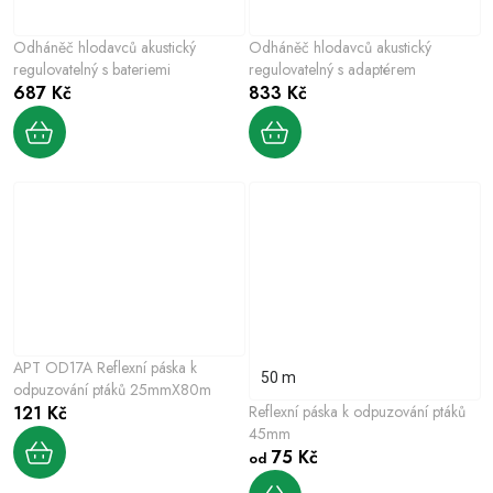
Odháněč hlodavců akustický
Odháněč hlodavců akustický
regulovatelný s bateriemi
regulovatelný s adaptérem
687 Kč
833 Kč
APT OD17A Reflexní páska k
50 m
odpuzování ptáků 25mmX80m
121 Kč
Reflexní páska k odpuzování ptáků
45mm
75 Kč
od