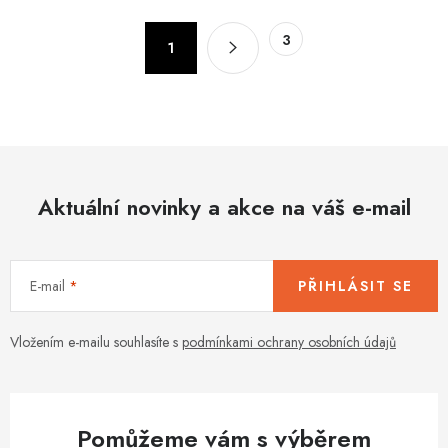
l
á
S
3
d
1
t
a
r
c
á
n
í
k
p
o
r
v
Aktuální novinky a akce na váš e-mail
v
á
k
n
y
í
v
E-mail
PŘIHLÁSIT SE
ý
p
Vložením e-mailu souhlasíte s
podmínkami ochrany osobních údajů
i
s
u
Pomůžeme vám s výběrem