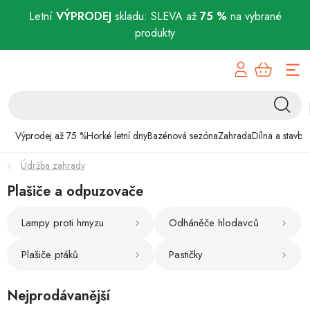
Letní
VÝPRODEJ
skladu: SLEVA až
75 %
na vybrané
produkty
Přejít
Výprodej až 75 %
na
obsah
Horké letní dny
Bazénová sezóna
Výprodej až 75 %
Horké letní dny
Bazénová sezóna
Zahrada
Dílna a stavba
Údržba zahrady
Zahrada
Plašiče a odpuzovače
Dílna a stavba
Lampy proti hmyzu
Odháněče hlodavců
Domácnost
Plašiče ptáků
Pastičky
Chovatelské potřeby
Nejprodávanější