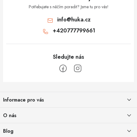
Potřebujete s něčím poradit? Jsme tu pro vás!
info
@
huka.cz
+420777799661
Z
á
Informace pro vás
p
a
Obchodní podmínky
O nás
t
Vrácení a reklamace
í
Půjčovna
Blog
Podmínky ochrany osobních údajů