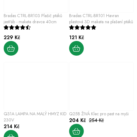
Bradas CTRL-BR103 Plašič ptáků
Bradas CTRL-BR101 Havran
jestřáb - maketa dravce 40cm
plastová 3D maketa na plašení ptáků
229 Kč
121 Kč
Q31A LAMPA NA MALÝ HMYZ KID
Q25B ŽIVÁ Klec pro past na myši
230V
204 Kč
254 Kč
214 Kč