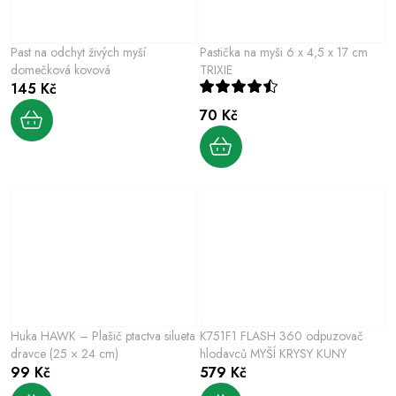
Past na odchyt živých myší
Pastička na myši 6 x 4,5 x 17 cm
domečková kovová
TRIXIE
145 Kč
70 Kč
Huka HAWK – Plašič ptactva silueta
K751F1 FLASH 360 odpuzovač
dravce (25 × 24 cm)
hlodavců MYŠÍ KRYSY KUNY
99 Kč
579 Kč