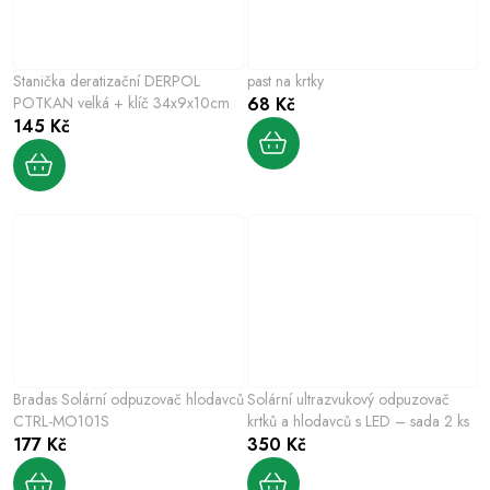
Stanička deratizační DERPOL
past na krtky
POTKAN velká + klíč 34x9x10cm
68 Kč
145 Kč
Bradas Solární odpuzovač hlodavců
Solární ultrazvukový odpuzovač
CTRL-MO101S
krtků a hlodavců s LED – sada 2 ks
177 Kč
350 Kč