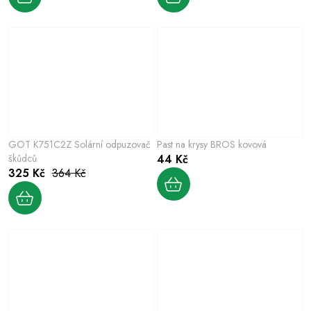
GOT K751C2Z Solární odpuzovač
Past na krysy BROS kovová
škůdců
44 Kč
325 Kč
364 Kč