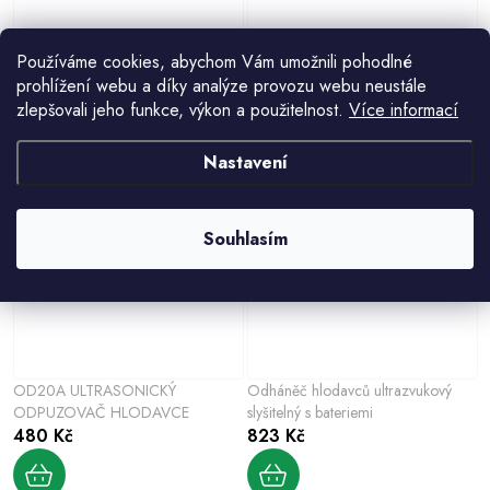
Používáme cookies, abychom Vám umožnili pohodlné
K751C4Z SOLÁRNÍ REPELLER LED
Gotel GOTK751H1 Elektrická UV
prohlížení webu a díky analýze provozu webu neustále
KRTKŮ 2ks
lampa na hmyz
zlepšovali jeho funkce, výkon a použitelnost.
Více informací
499 Kč
260 Kč
Nastavení
Souhlasím
OD20A ULTRASONICKÝ
Odháněč hlodavců ultrazvukový
ODPUZOVAČ HLODAVCE
slyšitelný s bateriemi
480 Kč
823 Kč