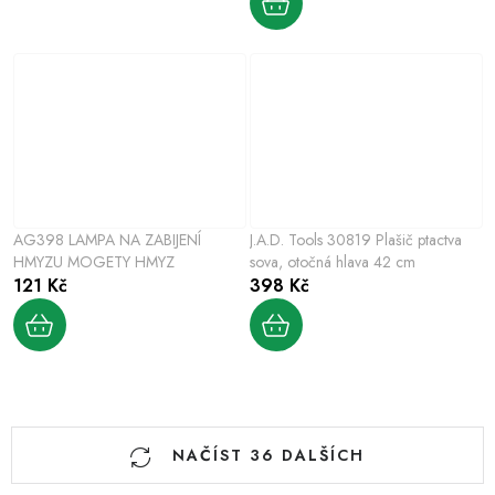
AG398 LAMPA NA ZABIJENÍ
J.A.D. Tools 30819 Plašič ptactva
HMYZU MOGETY HMYZ
sova, otočná hlava 42 cm
121 Kč
398 Kč
O
NAČÍST 36 DALŠÍCH
v