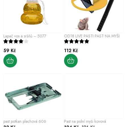
e
s
n
p
í
r
p
o
r
Lapač vos a sršňů – 5077
OD18 LIVE PASTI PAST NA MYŠI
d
o
u
d
59 Kč
112 Kč
k
u
t
k
ů
t
ů
past potkan plechová 606
Past na polní myši kovová