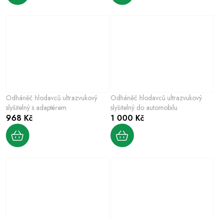
Odháněč hlodavců ultrazvukový
Odháněč hlodavců ultrazvukový
slyšitelný s adaptérem
slyšitelný do automobilu
968 Kč
1 000 Kč