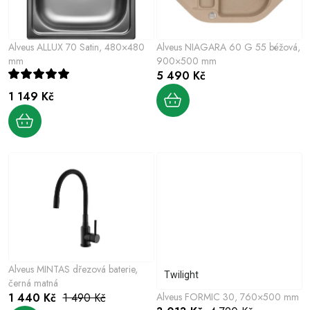
í
r
p
o
r
Alveus ALLUX 70 Satin, 480×480
Alveus NIAGARA 60 G 55 béžová,
d
o
mm
900×500 mm
u
5 490 Kč
d
k
1 149 Kč
u
t
k
ů
t
ů
Alveus MINTAS dřezová baterie,
Twilight
černá matná
1 440 Kč
1 490 Kč
Alveus FORMIC 30, 760×500 mm