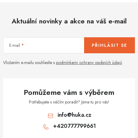
k
p
o
r
v
Aktuální novinky a akce na váš e-mail
v
á
k
n
y
í
v
E-mail
PŘIHLÁSIT SE
ý
p
Vložením e-mailu souhlasíte s
podmínkami ochrany osobních údajů
i
s
u
Pomůžeme vám s výběrem
Potřebujete s něčím poradit? Jsme tu pro vás!
info
@
huka.cz
+420777799661