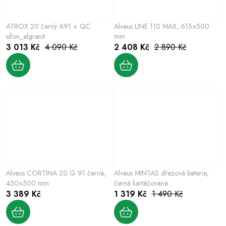
ATROX 20 černý A91 + QC
Alveus LINE 110 MAX, 615×500
sifon_algranit
mm
3 013 Kč
4 090 Kč
2 408 Kč
2 890 Kč
Alveus CORTINA 20 G 91 černá,
Alveus MINTAS dřezová baterie,
450×500 mm
černá kartáčovaná
3 389 Kč
1 319 Kč
1 490 Kč