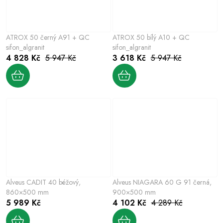
ATROX 50 černý A91 + QC
ATROX 50 bílý A10 + QC
sifon_algranit
sifon_algranit
4 828 Kč
5 947 Kč
3 618 Kč
5 947 Kč
Alveus CADIT 40 béžový,
Alveus NIAGARA 60 G 91 černá,
860×500 mm
900×500 mm
5 989 Kč
4 102 Kč
4 289 Kč