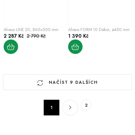
Alveus LINE 20, 860×500 mm
Alveus FORM 10 Dekor, ø450 mm
2 287 Kč
2 790 Kč
1 390 Kč
O
NAČÍST 9 DALŠÍCH
v
l
á
S
2
d
1
t
a
r
c
á
n
í