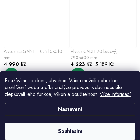
Alveus ELEGANT 110, 810×510
Alveus CADIT 70 béžový,
mm
790×500 mm
4 990 Kč
4 223 Kč
5 189 Kč
Používáme cookies, abychom Vám umožnili pohodlné
prohlížení webu a díky analýze provozu webu neustále
zlepšovali jeho funkce, výkon a použitelnost.
Více informací
Nastavení
Souhlasím