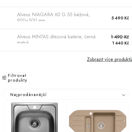
Alveus NIAGARA 60 G 55 béžová,
5 490 Kč
900×500 mm
Alveus MINTAS dřezová baterie, černá
1 490 Kč
matná
1 440 Kč
Zobrazit více produktů
Filtrovat
produkty
V
Ř
Nejprodávanější
ý
a
p
z
i
e
s
n
p