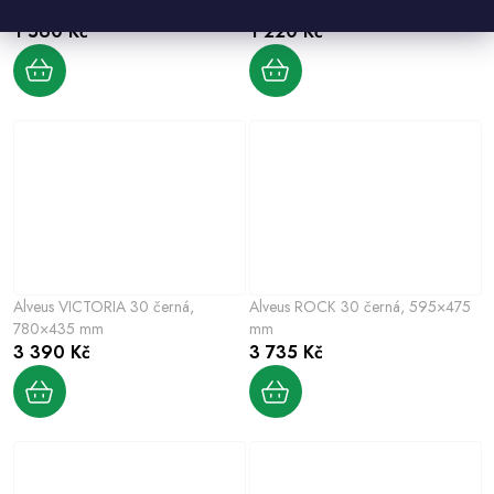
Alveus ZOOM 20, 790×500 mm
Alveus ZOOM 10, 615×500 mm
1 560 Kč
1 220 Kč
Alveus VICTORIA 30 černá,
Alveus ROCK 30 černá, 595×475
780×435 mm
mm
3 390 Kč
3 735 Kč