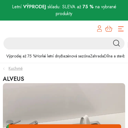
Letní
VÝPRODEJ
skladu: SLEVA až
75 %
na vybrané
produkty
Přejít
Výprodej až 75 %
na
obsah
Horké letní dny
Bazénová sezóna
Výprodej až 75 %
Horké letní dny
Bazénová sezóna
Zahrada
Dílna a stavba
Kuchyně
Zahrada
ALVEUS
Dílna a stavba
Domácnost
Chovatelské potřeby