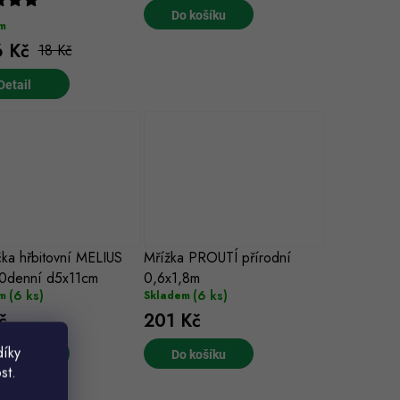
Do košíku
m
 Kč
18 Kč
ka hřbitovní MELIUS
Mřížka PROUTÍ přírodní
0denní d5x11cm
0,6x1,8m
(6 ks)
(6 ks)
m
Skladem
č
201 Kč
díky
 košíku
Do košíku
st.