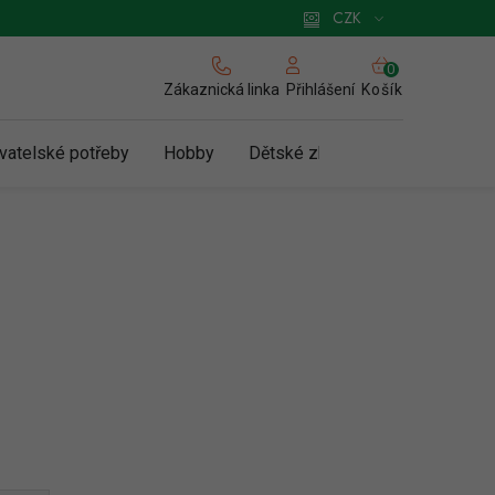
 pro podnikatele
Způsob doručení a platby
Zásady používání cookies
CZK
NÁKUPNÍ
KOŠÍK
Zákaznická linka
Košík
Přihlášení
vatelské potřeby
Hobby
Dětské zboží a hračky
N