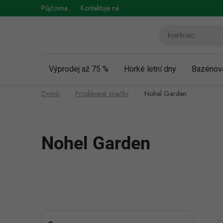
Přejít
Půjčovna
Kontaktuje nás
Obchodní podmínky
Vráce
na
obsah
Výprodej až 75 %
Horké letní dny
Bazénov
Domů
Prodávané značky
Nohel Garden
Nohel Garden
P