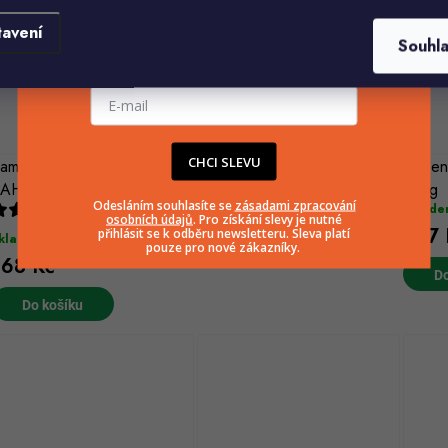
tavení
Souhl
E-mailová adresa
CHCI SLEVU
ampióny ŽAMPIONOVÁ
Mucholapka EFFECT domácí
Vápen
Skladem
AHRÁDKA 15 l
40kg
Odesláním souhlasíte se
zásadami zpracování
8 Kč
Sklade
osobních údajů
. Pro získání slevy je nutné
277 
přihlásit se k odběru newsletteru. Sleva platí
kladem
pouze pro nové zákazníky.
Do košíku
168 Kč
Do
Do košíku