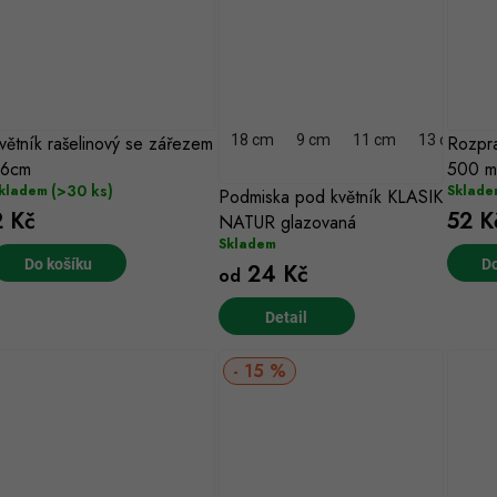
k
ů
ů
větník rašelinový se zářezem
18 cm
9 cm
11 cm
13 cm
Rozpr
1
6cm
500 m
(>30 ks)
kladem
Sklade
Podmiska pod květník KLASIK
2 Kč
52 K
NATUR glazovaná
Skladem
Do košíku
Do
24 Kč
od
15 %