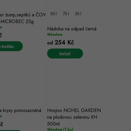
tor žump,septiků a ČOV
50 l
75 l
35 l
 MICROBEC 25g
m
Nádoba na odpad černá
č
Skladem
254 Kč
od
 košíku
a krysy pomosazněná
Hnojivo NOHEL GARDEN
m
na plodovou zeleninu KH
č
500ml
(1 ks)
Skladem