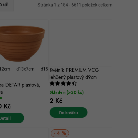
DNĚ
Stránka
1
z
184
-
6611
položek celkem
12cm
d13x7cm
d15x8cm
Květník PREMIUM VCG
d17x9cm
d20x9cm
d23x10cm
lehčený plastový d9cm
ka DETAR plastová,
ta
(>30 ks)
Skladem
m
2 Kč
 Kč
Do košíku
4 %