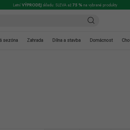
ní a reklamace
Podmínky ochrany osobních údajů
Obchodní podmínky
Letní
VÝPRODEJ
skladu: SLEVA až
75 %
na vybrané produkty
á sezóna
Zahrada
Dílna a stavba
Domácnost
Cho