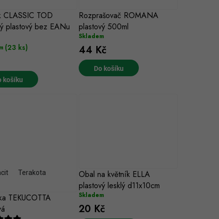
ík CLASSIC TOD
Rozprašovač ROMANA
ý plastový bez EANu
plastový 500ml
Skladem
(23 ks)
44 Kč
m
Do košíku
 košíku
cit
Terakota
Obal na květník ELLA
plastový lesklý d11x10cm
Skladem
nka TEKUCOTTA
20 Kč
vá