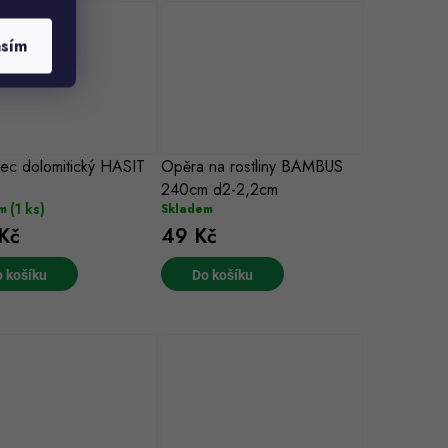
asím
ec dolomitický HASIT
Opěra na rostliny BAMBUS
240cm d2-2,2cm
(1 ks)
m
Skladem
Kč
49 Kč
 košíku
Do košíku