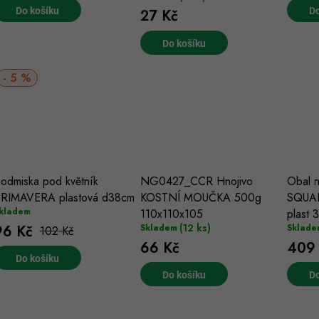
Do košíku
Do
27 Kč
Do košíku
5 %
odmiska pod květník
NG0427_CCR Hnojivo
Obal n
RIMAVERA plastová d38cm
KOSTNÍ MOUČKA 500g
SQUA
kladem
110x110x105
plast
(12 ks)
96 Kč
Skladem
Sklade
102 Kč
66 Kč
409
Do košíku
Do košíku
Do