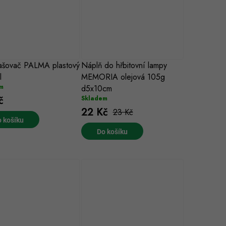
ašovač PALMA plastový
5 cm
20 cm
10 cm
Náplň do hřbitovní lampy
24 cm
8 cm
22 cm
26 cm
29 cm
l
MEMORIA olejová 105g
m
d5x10cm
č
Skladem
22 Kč
23 Kč
 košíku
Do košíku