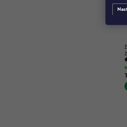
Nas
Ž
Z
S