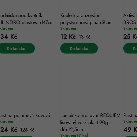
odmiska pod květník
Koule k aranžování
Aktivá
ILINDRO plastová d47cm
polystyrenová plná d8cm
BROS
kladem
Skladem
Sklade
134 Kč
12 Kč
25 K
13 Kč
Do košíku
Do košíku
Do
ast na polní myši kovová
Lampička hřbitovní REQUIEM
Past n
kladem
Sklade
lisovaný vosk plast 90g
124 Kč
49 K
d6x12,5cm
126 Kč
(7 ks)
Skladem