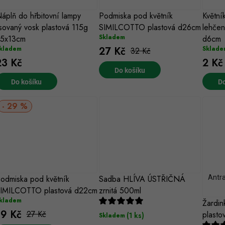
áplň do hřbitovní lampy
Podmiska pod květník
Květn
isovaný vosk plastová 115g
SIMILCOTTO plastová d26cm
lehčen
Skladem
5x13cm
d6cm
27 Kč
kladem
Sklade
32 Kč
23 Kč
2 Kč
Do košíku
Do košíku
Do
29 %
odmiska pod květník
Sadba HLÍVA ÚSTŘIČNÁ
Antra
IMILCOTTO plastová d22cm
zrnitá 500ml
kladem
Žardi
19 Kč
27 Kč
plasto
(1 ks)
Skladem