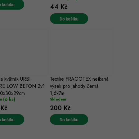
 košíku
44 Kč
Do košíku
a květník URBI
Textilie FRAGOTEX netkaná
RE LOW BETON 2v1
výsek pro jahody černá
 30x30x29cm
1,6x7m
(6 ks)
m
Skladem
 Kč
200 Kč
 košíku
Do košíku