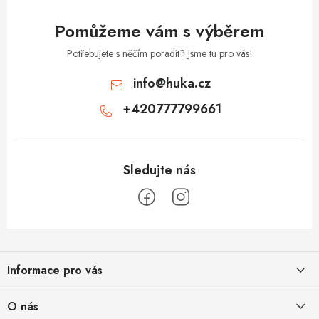
y
v
Pomůžeme vám s výběrem
ý
p
Potřebujete s něčím poradit? Jsme tu pro vás!
i
info
@
huka.cz
s
+420777799661
u
Z
á
Informace pro vás
p
a
Obchodní podmínky
O nás
t