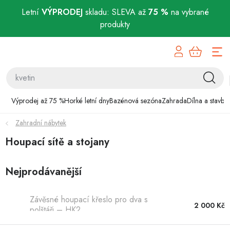
Letní
VÝPRODEJ
skladu: SLEVA až
75 %
na vybrané
produkty
Přejít
Výprodej až 75 %
na
obsah
Horké letní dny
Bazénová sezóna
Výprodej až 75 %
Horké letní dny
Bazénová sezóna
Zahrada
Dílna a stavba
Zahradní nábytek
Zahrada
Houpací sítě a stojany
Dílna a stavba
Nejprodávanější
Domácnost
Závěsné houpací křeslo pro dva s
Chovatelské potřeby
2 000 Kč
polštáři – HK2