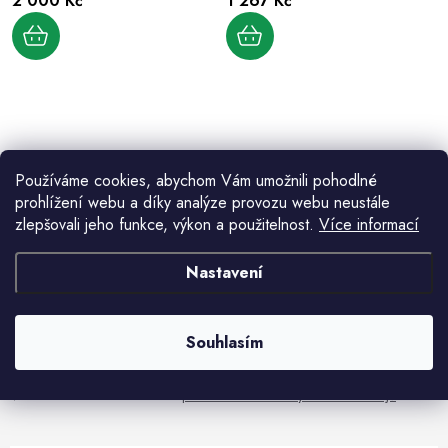
2 000 Kč
1 267 Kč
d
k
u
t
k
ů
t
ů
O
v
Používáme cookies, abychom Vám umožnili pohodlné
l
prohlížení webu a díky analýze provozu webu neustále
á
zlepšovali jeho funkce, výkon a použitelnost.
Více informací
d
Aktuální novinky a akce na váš e-mail
a
Nastavení
c
í
E-mail
PŘIHLÁSIT SE
p
Souhlasím
r
v
Vložením e-mailu souhlasíte s
podmínkami ochrany osobních údajů
k