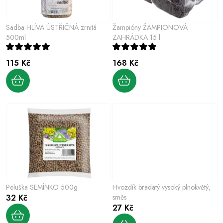
r
p
o
r
Sadba HLÍVA ÚSTŘIČNÁ zrnitá
Žampióny ŽAMPIONOVÁ
d
o
500ml
ZAHRÁDKA 15 l
u
d
k
115 Kč
168 Kč
u
t
k
ů
t
ů
Peluška SEMÍNKO 500g
Hvozdík bradatý vysoký plnokvětý,
32 Kč
směs
27 Kč