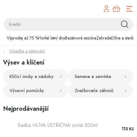
Přejít
na
obsah
Výprodej až 75 %
Výprodej až 75 %
Horké letní dny
Bazénová sezóna
Zahrada
Dílna a stavba
Horké letní dny
Výsadba a pěstování
Bazénová sezóna
Výsev a klíčení
Zahrada
Klíčící misky a nádoby
Semena a semínka
Dílna a stavba
Výsevní pomůcky
Značkovače záhonů
Domácnost
Nejprodávanější
Chovatelské potřeby
Sadba HLÍVA ÚSTŘIČNÁ zrnitá 500ml
115 Kč