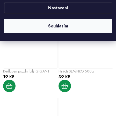
HODONÍNSKÁ VZPŘÍMENÁ
4, kulatá
22 Kč
27 Kč
21 Kč
Nastavení
Souhlasím
Kedluben pozdní bílý GIGANT
Hrách SEMÍNKO 500g
19 Kč
39 Kč