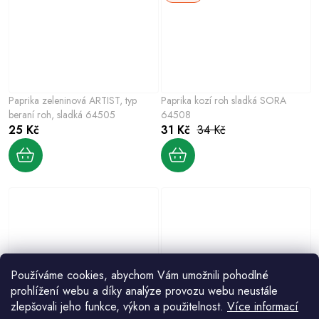
Paprika zeleninová ARTIST, typ
Paprika kozí roh sladká SORA
beraní roh, sladká 64505
64508
25 Kč
31 Kč
34 Kč
Používáme cookies, abychom Vám umožnili pohodlné
prohlížení webu a díky analýze provozu webu neustále
zlepšovali jeho funkce, výkon a použitelnost.
Více informací
Paprika kořeninová sladká
Mrkev k rychlení PARISER MARKT