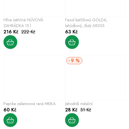
Hlíva ústřičná HLÍVOVÁ
Fazol keříčkový GOLDA,
ZAHRÁDKA 15 l
lahůdkový, žlutý 68205
216 Kč
222 Kč
63 Kč
9 %
Paprika zeleninová raná MEIKA
Jahodník měsíční
60 Kč
28 Kč
31 Kč