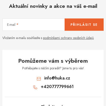
r
v
Aktuální novinky a akce na váš e-mail
v
á
k
n
y
í
v
E-mail
PŘIHLÁSIT SE
ý
p
Vložením e-mailu souhlasíte s
podmínkami ochrany osobních údajů
i
s
u
Pomůžeme vám s výběrem
Potřebujete s něčím poradit? Jsme tu pro vás!
info
@
huka.cz
+420777799661