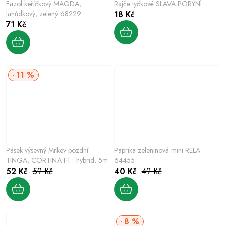
Fazol keříčkový MAGDA,
Rajče tyčkové SLÁVA PORÝNÍ
lahůdkový, zelený 68229
18 Kč
71 Kč
11 %
Pásek výsevný Mrkev pozdní
Paprika zeleninová mini RELA
TINGA, CORTINA F1 - hybrid, 5m
64455
52 Kč
59 Kč
40 Kč
49 Kč
8 %