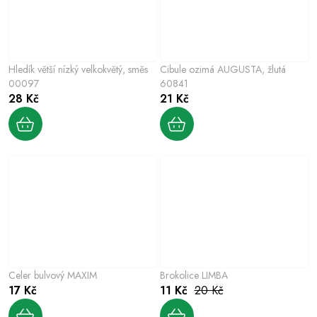
Hledík větší nízký velkokvětý, směs
Cibule ozimá AUGUSTA, žlutá
00097
60841
28 Kč
21 Kč
Celer bulvový MAXIM
Brokolice LIMBA
17 Kč
11 Kč
20 Kč