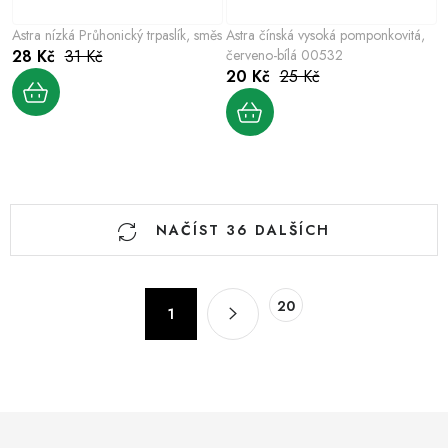
Astra nízká Průhonický trpaslík, směs
Astra čínská vysoká pomponkovitá,
28 Kč
31 Kč
červeno-bílá 00532
20 Kč
25 Kč
O
NAČÍST 36 DALŠÍCH
v
l
á
S
20
d
1
t
a
r
c
á
n
í
k
p
o