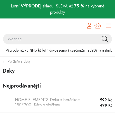
Letní
VÝPRODEJ
skladu: SLEVA až
75 %
na vybrané
produkty
Přejít
Výprodej až 75 %
na
obsah
Horké letní dny
Bazénová sezóna
Výprodej až 75 %
Horké letní dny
Bazénová sezóna
Zahrada
Dílna a stavba
Polštáře a deky
Zahrada
Deky
Dílna a stavba
Nejprodávanější
Domácnost
HOME ELEMENTS Deka s beránkem
599 Kč
Chovatelské potřeby
150*200, Káro s vločkami
499 Kč