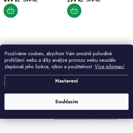
499 Kč
599 Kč
299 Kč
379 Kč
d
k
u
t
k
ů
t
ů
O
v
Používáme cookies, abychom Vám umožnili pohodlné
l
prohlížení webu a díky analýze provozu webu neustále
á
zlepšovali jeho funkce, výkon a použitelnost.
Více informací
d
Aktuální novinky a akce na váš e-mail
a
Nastavení
c
í
E-mail
PŘIHLÁSIT SE
p
Souhlasím
r
v
Vložením e-mailu souhlasíte s
podmínkami ochrany osobních údajů
k