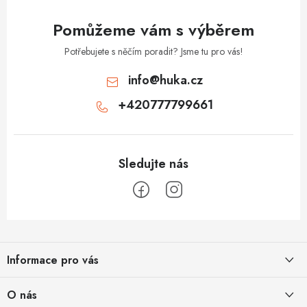
y
v
Pomůžeme vám s výběrem
ý
p
Potřebujete s něčím poradit? Jsme tu pro vás!
i
info
@
huka.cz
s
+420777799661
u
Z
á
Informace pro vás
p
a
Obchodní podmínky
O nás
t