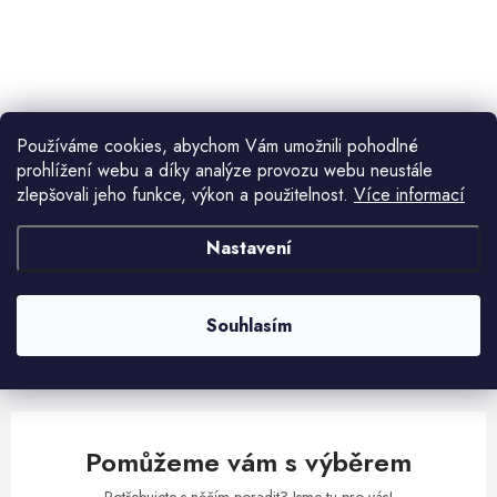
ů
t
ů
O
v
l
Používáme cookies, abychom Vám umožnili pohodlné
á
prohlížení webu a díky analýze provozu webu neustále
d
zlepšovali jeho funkce, výkon a použitelnost.
Více informací
Aktuální novinky a akce na váš e-mail
a
c
Nastavení
í
E-mail
PŘIHLÁSIT SE
p
r
Souhlasím
v
Vložením e-mailu souhlasíte s
podmínkami ochrany osobních údajů
k
y
v
Pomůžeme vám s výběrem
ý