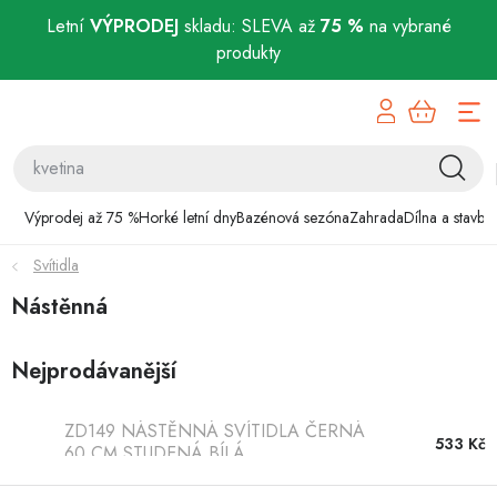
Letní
VÝPRODEJ
skladu: SLEVA až
75 %
na vybrané
produkty
Přejít
Výprodej až 75 %
na
obsah
Horké letní dny
Bazénová sezóna
Výprodej až 75 %
Horké letní dny
Bazénová sezóna
Zahrada
Dílna a stavba
Svítidla
Zahrada
Nástěnná
Dílna a stavba
Nejprodávanější
Domácnost
ZD149 NÁSTĚNNÁ SVÍTIDLA ČERNÁ
Chovatelské potřeby
533 Kč
60 CM STUDENÁ BÍLÁ