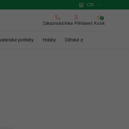
 pro podnikatele
Způsob doručení a platby
Zásady používání cookies
CZK
NÁKUPNÍ
KOŠÍK
Zákaznická linka
Košík
Přihlášení
vatelské potřeby
Hobby
Dětské zboží a hračky
N