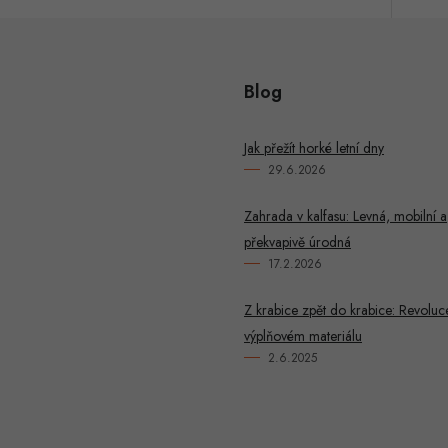
ý
p
Blog
u
Jak přežít horké letní dny
29.6.2026
Zahrada v kalfasu: Levná, mobilní a
překvapivě úrodná
17.2.2026
Z krabice zpět do krabice: Revoluc
výplňovém materiálu
2.6.2025