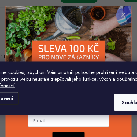
k
ů
ů
1 l
me cookies, abychom Vám umožnili pohodlné prohlížení webu a 
eeeper svačinový box
 provozu webu neustále zlepšovali jeho funkce, výkon a použitelno
everská růžová
formací
(11 ks)
kladem
Komu ji máme poslat?
43 Kč
od
tavení
Souhl
E-mailová adresa