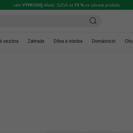
ní a reklamace
Podmínky ochrany osobních údajů
Obchodní podmínky
Letní
VÝPRODEJ
skladu: SLEVA až
75 %
na vybrané produkty
á sezóna
Zahrada
Dílna a stavba
Domácnost
Cho