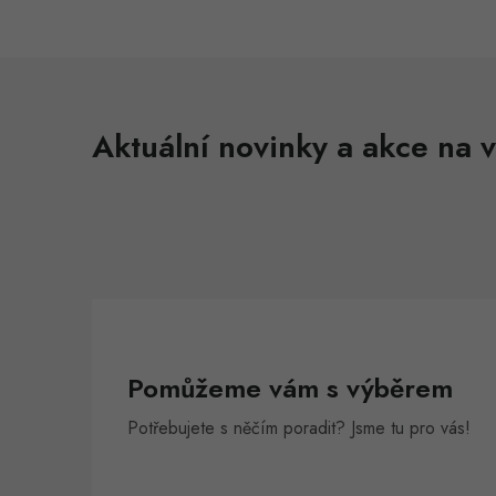
l
Aktuální novinky a akce na v
í
r
Pomůžeme vám s výběrem
Potřebujete s něčím poradit? Jsme tu pro vás!