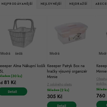
Ř
NEJPRODÁVANĚJŠÍ
NEJLEVNĚJŠÍ
NEJDRAŽŠÍ
ABECE
a
V
z
ý
e
p
n
s
Modrá
šedá
Modrá
Modr
p
p
r
eeeper Alma Nákupní košík
Keeeper Patryk Box na
Keeepe
r
5L
hračky výsuvný organizér
Minnie
o
(30 ks)
kladem
Minnie
Obsahuj
o
81 Kč
d
od
stoličku
Z odolného plastu
d
Sklade
(2 ks)
Skladem
u
760 
305 Kč
u
k