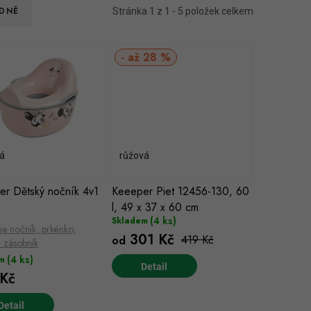
DNĚ
Stránka
1
z
1
-
5
položek celkem
až 28 %
á
růžová
r Dětský nočník 4v1
Keeeper Piet 12456-130, 60
l, 49 x 37 x 60 cm
(4 ks)
Skladem
e nočník, prkénko,
301 Kč
419 Kč
od
, zásobník
(4 ks)
m
Kč