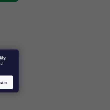
díky
st.
asím