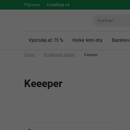
Přejít
Půjčovna
Kontaktuje nás
Obchodní podmínky
Vráce
na
obsah
Výprodej až 75 %
Horké letní dny
Bazénov
Domů
Prodávané značky
Keeeper
Keeeper
P