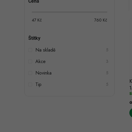
Cena
o
s
47
Kč
760
Kč
t
Štítky
r
Na skladě
a
5
i
í
n
Akce
3
n
Novinka
5
K
í
Tip
5
1
S
p
a
n