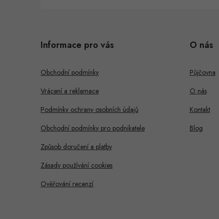
Z
á
i
Informace pro vás
O nás
p
s
a
Obchodní podmínky
Půjčovna
t
Vrácení a reklamace
O nás
í
Podmínky ochrany osobních údajů
Kontakt
Obchodní podmínky pro podnikatele
Blog
Způsob doručení a platby
Zásady používání cookies
Ověřování recenzí