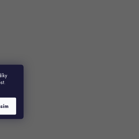
díky
st.
asím