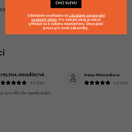
CHCI SLEVU
CENÍ
Odesláním souhlasíte se
zásadami zpracování
osobních údajů
. Pro získání slevy je nutné
přihlásit se k odběru newsletteru. Sleva platí
pouze pro nové zákazníky.
HELENA MINAŘÍKOVÁ
Ivana Mimrackova
5.8.2026
4.8.2026
Je sice větší ale vypadá dobře