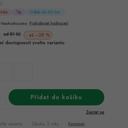
cí
inka
Tip
Odběr do 60 min.
Podrobnosti hodnocení
Neohodnoceno
č
Měrná
od 81 Kč
až –28 %
cena:
í dostupnosti zvolte variantu
Přidat do košíku
Zeptat se
olte variantu
Záruka
:
2 roky
Keeeper