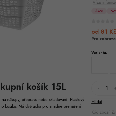
Více informa
Akce
Nov
od
81 K
Pro zobrazen
Varianta:
kupní košík 15L
ík na nákupy, přepravu nebo skladování. Plastový
Hlídat
ího košíku. Má dvě ucha pro snadné přenášení
Kód zboží:
Zv