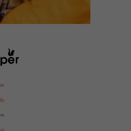
per
íky
ntu
dá