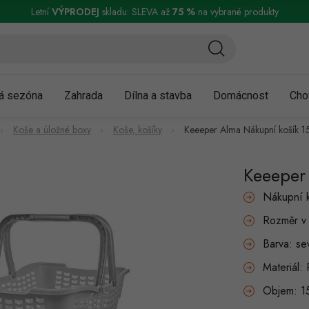
ní a reklamace
Podmínky ochrany osobních údajů
Obchodní podmínky
Letní
VÝPRODEJ
skladu: SLEVA až
75 %
na vybrané produkty
á sezóna
Zahrada
Dílna a stavba
Domácnost
Cho
Koše a úložné boxy
Koše, košíky
Keeeper Alma Nákupní košík 1
Keeeper
Nákupní 
Rozměr v
Barva: se
Materiál: 
Objem: 15