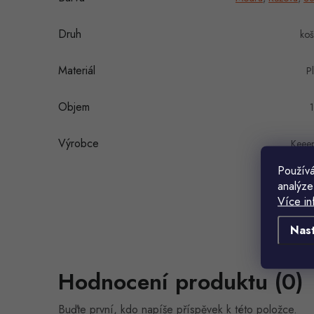
Druh
koš
Materiál
Pl
Objem
1
Výrobce
Keee
Používá
analýze
Více in
Nas
Hodnocení produktu (0)
Buďte první, kdo napíše příspěvek k této položce.