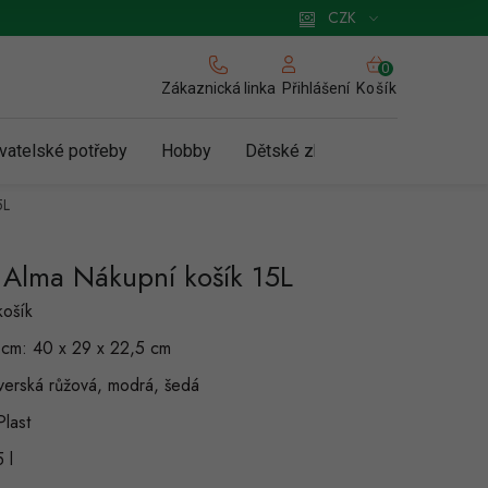
 pro podnikatele
Způsob doručení a platby
Zásady používání cookies
CZK
NÁKUPNÍ
KOŠÍK
Zákaznická linka
Košík
Přihlášení
vatelské potřeby
Hobby
Dětské zboží a hračky
N
5L
 Alma Nákupní košík 15L
košík
 cm: 40 x 29 x 22,5 cm
verská růžová, modrá, šedá
Plast
 l