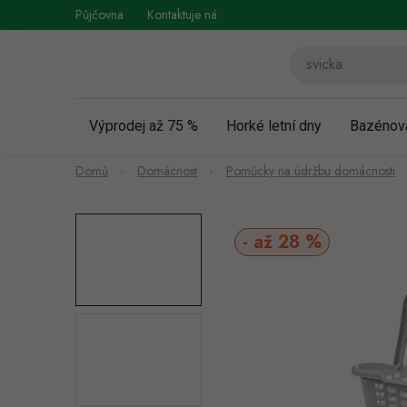
Přejít
Půjčovna
Kontaktuje nás
Obchodní podmínky
Vráce
na
obsah
Výprodej až 75 %
Horké letní dny
Bazénov
Domů
Domácnost
Pomůcky na údržbu domácnosti
až 28 %