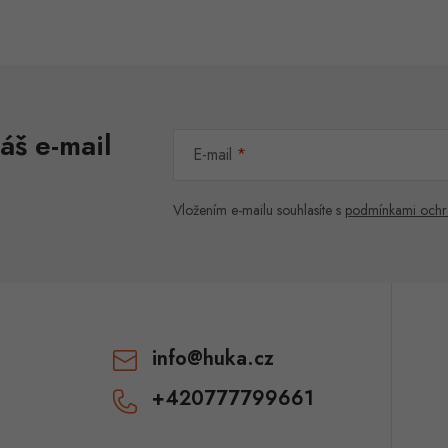
áš e-mail
E-mail
Vložením e-mailu souhlasíte s
podmínkami ochr
info
@
huka.cz
+420777799661