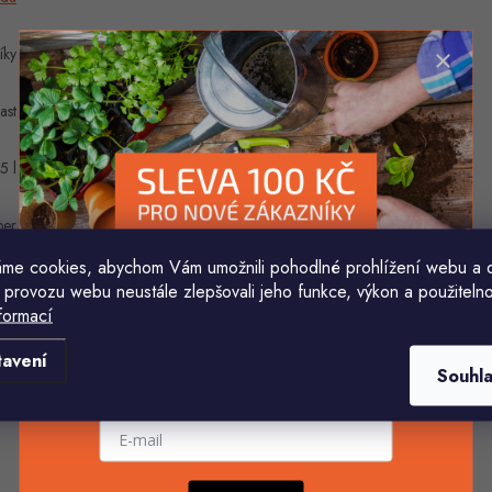
íky
ast
5 l
per
me cookies, abychom Vám umožnili pohodlné prohlížení webu a 
 provozu webu neustále zlepšovali jeho funkce, výkon a použitelno
formací
Komu ji máme poslat?
tavení
Souhl
E-mailová adresa