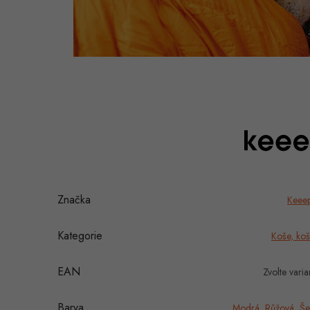
Značka
Keee
Kategorie
Koše, koš
EAN
Zvolte varia
Barva
Modrá
,
Růžová
,
Še