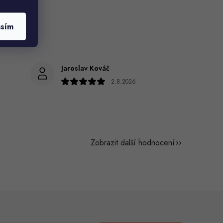
asím
Jaroslav Kováč
2.8.2026
Zobrazit další hodnocení