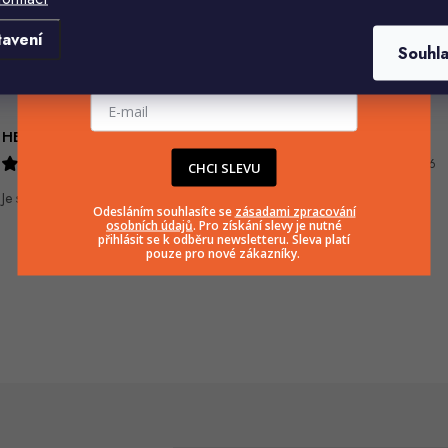
Komu ji máme poslat?
tavení
Souhl
E-mailová adresa
HELENA MINAŘÍKOVÁ
Ivana Mimrackova
5.8.2026
4.8.2026
CHCI SLEVU
Je sice větší ale vypadá dobře
Odesláním souhlasíte se
zásadami zpracování
osobních údajů
. Pro získání slevy je nutné
přihlásit se k odběru newsletteru. Sleva platí
pouze pro nové zákazníky.