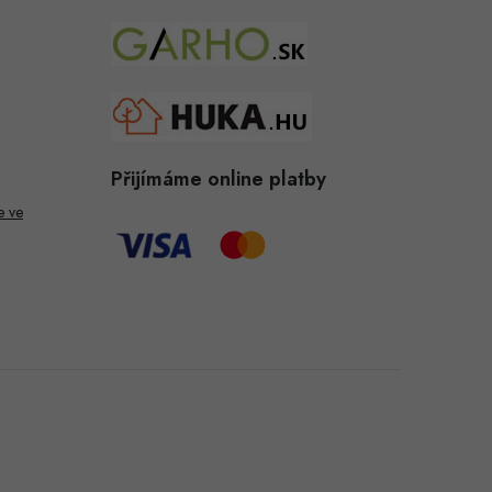
Přijímáme online platby
e ve