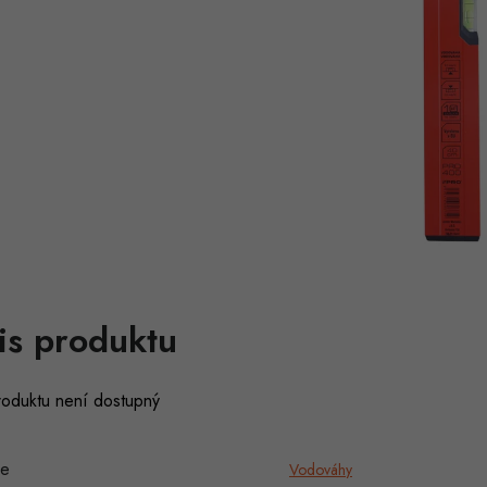
is produktu
roduktu není dostupný
ie
Vodováhy