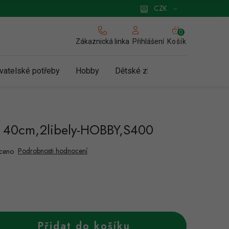
 pro podnikatele
Způsob doručení a platby
Zásady používání cookies
CZK
NÁKUPNÍ
KOŠÍK
Zákaznická linka
Košík
Přihlášení
vatelské potřeby
Hobby
Dětské zboží a hračky
N
 40cm,2libely-HOBBY,S400
Podrobnosti hodnocení
ceno
Přidat do košíku