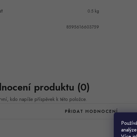
t
0.5 kg
8595616603759
nocení produktu (0)
vní, kdo napíše příspěvek k této položce.
PŘIDAT HODNOCENÍ
Používá
analýze
Více in