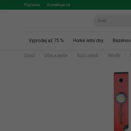
Přejít
Půjčovna
Kontaktuje nás
Obchodní podmínky
Vráce
na
obsah
Výprodej až 75 %
Horké letní dny
Bazénov
Domů
Dílna a stavba
Ruční nářadí
Měřidla