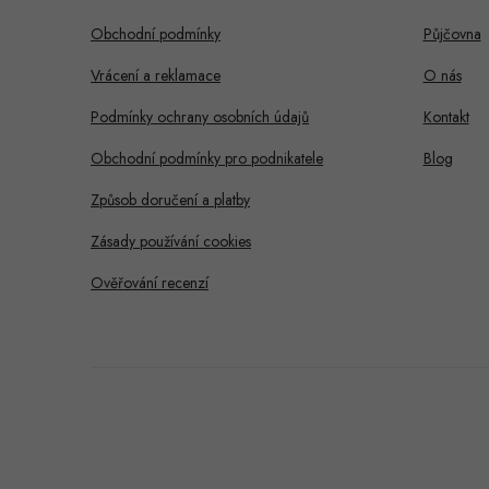
a
Obchodní podmínky
Půjčovna
t
Vrácení a reklamace
O nás
í
Podmínky ochrany osobních údajů
Kontakt
Obchodní podmínky pro podnikatele
Blog
Způsob doručení a platby
Zásady používání cookies
Ověřování recenzí