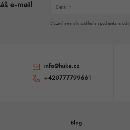
áš e-mail
E-mail
Vložením e-mailu souhlasíte s
podmínkami ochr
info
@
huka.cz
+420777799661
Blog