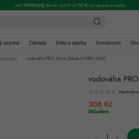
ní a reklamace
Podmínky ochrany osobních údajů
Obchodní podmínky
Letní
VÝPRODEJ
skladu: SLEVA až
75 %
na vybrané produkty
á sezóna
Zahrada
Dílna a stavba
Domácnost
Cho
Vodováhy
vodováha PRO 40cm,2libely-HOBBY,S400
vodováha PRO
Neohodno
308 Kč
Měrná
cena:
Skladem