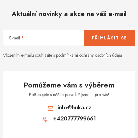
o
r
v
Aktuální novinky a akce na váš e-mail
v
á
k
n
y
í
v
E-mail
PŘIHLÁSIT SE
ý
p
Vložením e-mailu souhlasíte s
podmínkami ochrany osobních údajů
i
s
u
Pomůžeme vám s výběrem
Potřebujete s něčím poradit? Jsme tu pro vás!
info
@
huka.cz
+420777799661