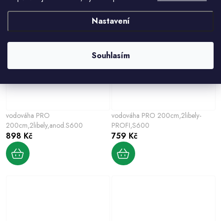
Nastavení
Souhlasím
vodováha PRO
vodováha PRO 200cm,2libely-
200cm,2libely,anod.S600
PROFI,S600
898 Kč
759 Kč