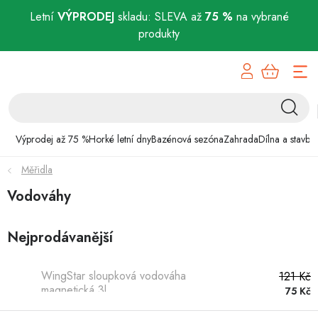
Letní
VÝPRODEJ
skladu: SLEVA až
75 %
na vybrané
produkty
Přejít
Výprodej až 75 %
na
obsah
Horké letní dny
Bazénová sezóna
Výprodej až 75 %
Horké letní dny
Bazénová sezóna
Zahrada
Dílna a stavba
Měřidla
Zahrada
Vodováhy
Dílna a stavba
Nejprodávanější
Domácnost
WingStar sloupková vodováha
121 Kč
Chovatelské potřeby
magnetická 3l
75 Kč