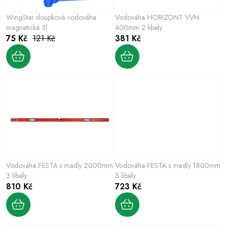
p
o
r
WingStar sloupková vodováha
Vodováha HORIZONT VVN
d
o
magnetická 3l
400mm 2 libely
u
75 Kč
121 Kč
381 Kč
d
k
u
t
k
ů
t
ů
Vodováha FESTA s madly 2000mm
Vodováha FESTA s madly 1800mm
3 libely
3 libely
810 Kč
723 Kč