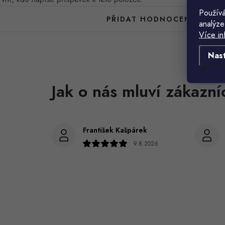
Používá
PŘIDAT HODNOCENÍ
analýze
Více in
Nas
František Kašpárek
9.8.2026