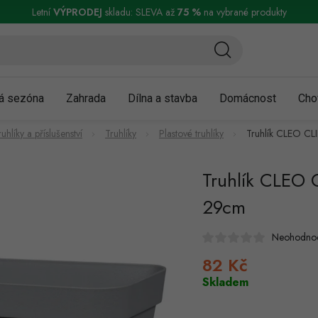
ní a reklamace
Podmínky ochrany osobních údajů
Obchodní podmínky
Letní
VÝPRODEJ
skladu: SLEVA až
75 %
na vybrané produkty
á sezóna
Zahrada
Dílna a stavba
Domácnost
Cho
ruhlíky a příslušenství
Truhlíky
Plastové truhlíky
Truhlík CLEO CL
Truhlík CLEO C
29cm
Neohodno
82 Kč
Měrná
cena:
Skladem