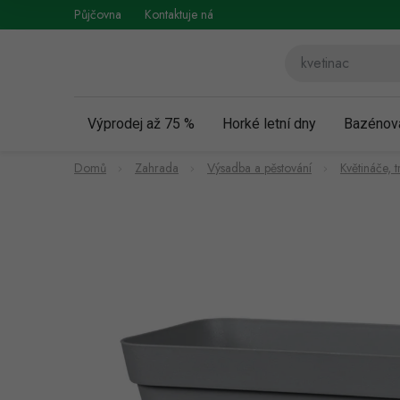
Přejít
Půjčovna
Kontaktuje nás
Obchodní podmínky
Vráce
na
obsah
Výprodej až 75 %
Horké letní dny
Bazénov
Domů
Zahrada
Výsadba a pěstování
Květináče, t