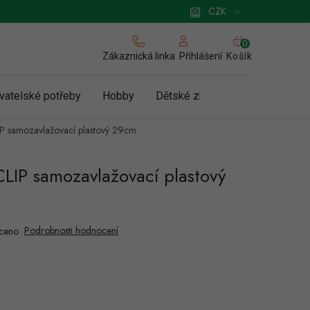
 pro podnikatele
Způsob doručení a platby
Zásady používání cookies
CZK
NÁKUPNÍ
KOŠÍK
Zákaznická linka
Košík
Přihlášení
vatelské potřeby
Hobby
Dětské zboží a hračky
N
IP samozavlažovací plastový 29cm
LIP samozavlažovací plastový
Podrobnosti hodnocení
ceno