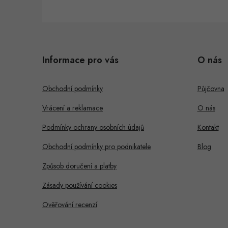
Z
á
Informace pro vás
O nás
p
a
Obchodní podmínky
Půjčovna
t
Vrácení a reklamace
O nás
í
Podmínky ochrany osobních údajů
Kontakt
Obchodní podmínky pro podnikatele
Blog
Způsob doručení a platby
Zásady používání cookies
Ověřování recenzí