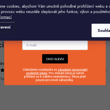
me cookies, abychom Vám umožnili pohodlné prohlížení webu a 
 provozu webu neustále zlepšovali jeho funkce, výkon a použitelno
formací
Komu ji máme poslat?
tavení
Souhl
E-mailová adresa
CHCI SLEVU
Eva Šimonová
Jiří Jícha
Odesláním souhlasíte se
zásadami zpracování
9.8.2026
7.8.2026
osobních údajů
. Pro získání slevy je nutné
přihlásit se k odběru newsletteru. Sleva platí
Spokojenost
pouze pro nové zákazníky.