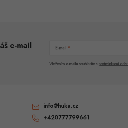
áš e-mail
E-mail
Vložením e-mailu souhlasíte s
podmínkami ochr
info
@
huka.cz
+420777799661