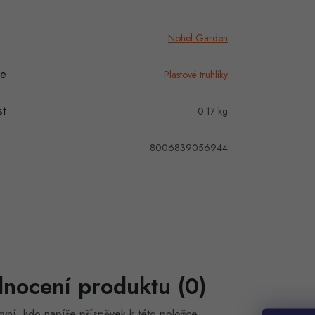
Nohel Garden
ie
Plastové truhlíky
t
0.17 kg
8006839056944
nocení produktu (0)
vní, kdo napíše příspěvek k této položce.