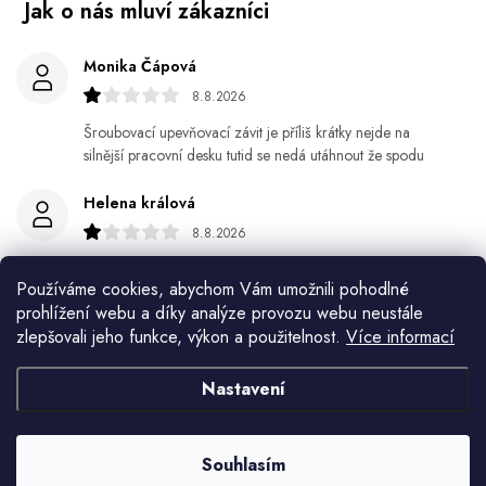
Monika Čápová
8.8.2026
Šroubovací upevňovací závit je příliš krátky nejde na
silnější pracovní desku tutid se nedá utáhnout že spodu
Helena králová
8.8.2026
Objednala jsem si kvetinace a jede n byl praskly dole a
Používáme cookies, abychom Vám umožnili pohodlné
kdyz jsem napsala jak to budem resit tak zadna odpoved
prohlížení webu a díky analýze provozu webu neustále
zlepšovali jeho funkce, výkon a použitelnost.
Více informací
Jiří Jícha
7.8.2026
Nastavení
Ján Kubala
7.8.2026
Souhlasím
Všetko bolo super ale škoda že návod je len v polsky a