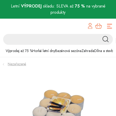
Letní
VÝPRODEJ
skladu: SLEVA až
75 %
na vybrané
produkty
Přejít
Výprodej až 75 %
na
obsah
Horké letní dny
Bazénová sezóna
Výprodej až 75 %
Horké letní dny
Bazénová sezóna
Zahrada
Dílna a stavba
Zahrada
Nezařazené
Dílna a stavba
Domácnost
Chovatelské potřeby