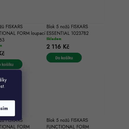
ožů FISKARS
Blok 5 nožů FISKARS
IONAL FORM loupací
ESSENTIAL 1023782
Skladem
63
2 116 Kč
m
Kč
Do košíku
 košíku
díky
st.
asím
ožů FISKARS
Blok 5 nožů FISKARS
TIONAL FORM
FUNCTIONAL FORM