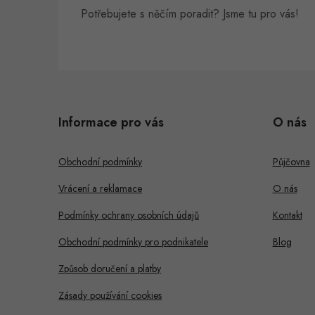
Potřebujete s něčím poradit? Jsme tu pro vás!
Z
á
i
Informace pro vás
O nás
p
s
a
Obchodní podmínky
Půjčovna
t
Vrácení a reklamace
O nás
í
Podmínky ochrany osobních údajů
Kontakt
Obchodní podmínky pro podnikatele
Blog
Způsob doručení a platby
Zásady používání cookies