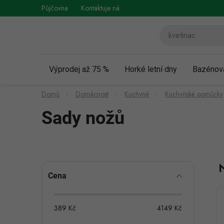
Přejít
Půjčovna
Kontaktuje nás
Obchodní podmínky
Vráce
na
obsah
Výprodej až 75 %
Horké letní dny
Bazénov
Domů
Domácnost
Kuchyně
Kuchyňské pomůcky
Sady nožů
P
Cena
o
s
389
Kč
4149
Kč