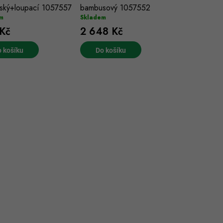
ský+loupací 1057557
bambusový 1057552
m
Skladem
Kč
2 648 Kč
 košíku
Do košíku