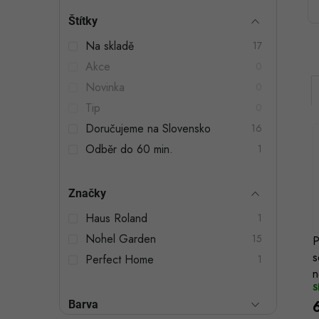
t
Štítky
r
Na skladě
17
a
Akce
0
n
Novinka
0
n
Tip
0
Doručujeme na Slovensko
16
í
Odběr do 60 min.
1
p
a
Značky
i
n
í
Haus Roland
1
Nohel Garden
e
15
P
s
Perfect Home
1
l
n
S
Barva