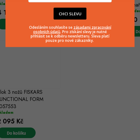
kladem
oblíbené 3ks 1057556
kuchař
4 149 Kč
Skladem
Sklade
CHCI SLEVU
770 Kč
770 
Do košíku
Odesláním souhlasíte se
zásadami zpracování
osobních údajů
. Pro získání slevy je nutné
Do košíku
Do
přihlásit se k odběru newsletteru. Sleva platí
pouze pro nové zákazníky.
lok 3 nožů FISKARS
FUNCTIONAL FORM
057553
kladem
2 095 Kč
Do košíku