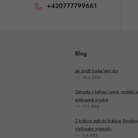
k
+420777799661
y
v
ý
p
Blog
u
Jak přežít horké letní dny
29.6.2026
Zahrada v kalfasu: Levná, mobilní a
překvapivě úrodná
17.2.2026
Z krabice zpět do krabice: Revoluc
výplňovém materiálu
2.6.2025