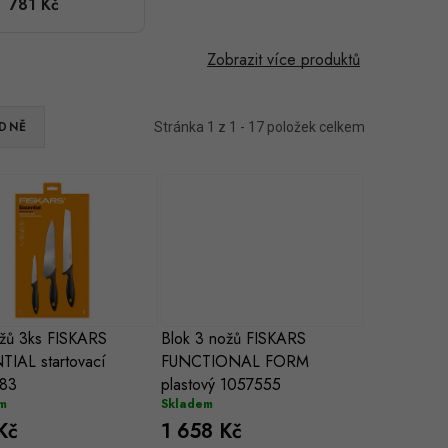
781 Kč
startovací
1065583
Zobrazit více produktů
DNĚ
Stránka
1
z
1
-
17
položek celkem
ožů 3ks FISKARS
Blok 3 nožů FISKARS
IAL startovací
FUNCTIONAL FORM
83
plastový 1057555
m
Skladem
Kč
1 658 Kč