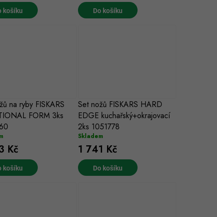
 košíku
Do košíku
žů na ryby FISKARS
Set nožů FISKARS HARD
TIONAL FORM 3ks
EDGE kuchařský+okrajovací
60
2ks 1051778
m
Skladem
3 Kč
1 741 Kč
 košíku
Do košíku