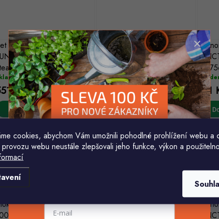
et nožů FISKARS
Set nožů FISKARS
Set n
FUNCTIONAL FORM
FUNCTIONAL FORM
FUNCT
teakové 1057564
startovací 3ks 1057559
10575
kladem
Skladem
Sklade
551 Kč
1 041 Kč
551 
Do košíku
Do košíku
Do
me cookies, abychom Vám umožnili pohodlné prohlížení webu a 
 provozu webu neustále zlepšovali jeho funkce, výkon a použitelno
formací
Komu ji máme poslat?
tavení
Souhl
E-mailová adresa
lok 5 nožů FISKARS EDGE
Set nožů FISKARS
Set n
003099
FUNCTIONAL FORM
FUNC