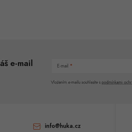
O
v
á
áš e-mail
d
E-mail
a
c
Vložením e-mailu souhlasíte s
podmínkami ochr
p
v
info
@
huka.cz