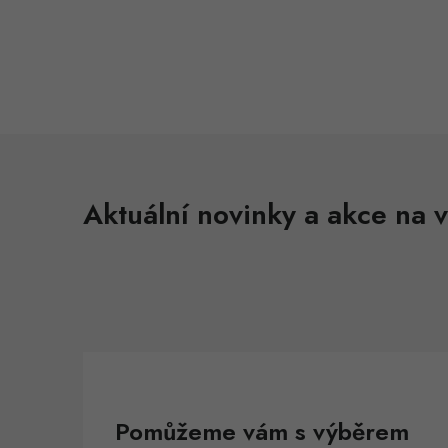
l
Aktuální novinky a akce na v
í
r
Pomůžeme vám s výběrem