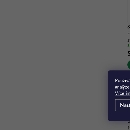
S
s
S
Používá
analýze
Více in
Nas
B
1