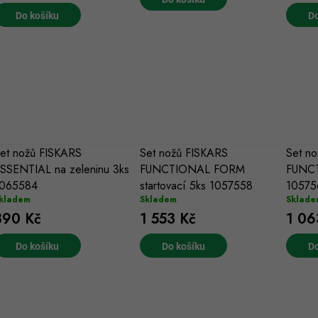
o
d
Do košíku
Do
d
u
u
k
k
ů
ů
et nožů FISKARS
Set nožů FISKARS
Set no
SSENTIAL na zeleninu 3ks
FUNCTIONAL FORM
FUNC
065584
startovací 5ks 1057558
10575
kladem
Skladem
Sklade
390 Kč
1 553 Kč
1 06
Do košíku
Do košíku
Do