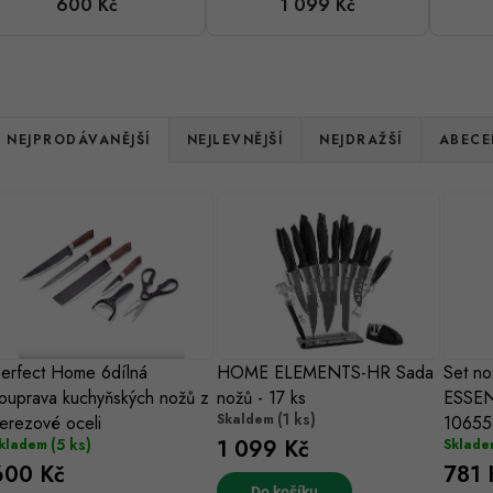
600 Kč
1 099 Kč
kuchyňských
- 17 ks
nožů z
nerezové
oceli
Ř
NEJPRODÁVANĚJŠÍ
NEJLEVNĚJŠÍ
NEJDRAŽŠÍ
ABECE
a
V
z
ý
e
p
n
s
erfect Home 6dílná
HOME ELEMENTS-HR Sada
Set n
p
ouprava kuchyňských nožů z
nožů - 17 ks
ESSENT
p
r
(1 ks)
Skaldem
erezové oceli
10655
(5 ks)
1 099 Kč
kladem
Sklade
r
o
600 Kč
781 
Do košíku