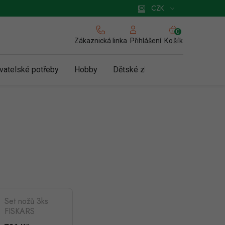
 pro podnikatele
Způsob doručení a platby
Zásady používání cookies
CZK
NÁKUPNÍ
KOŠÍK
Zákaznická linka
Košík
Přihlášení
vatelské potřeby
Hobby
Dětské zboží a hračky
N
Set nožů 3ks
FISKARS
ESSENTIAL