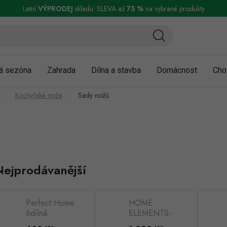
ní a reklamace
Podmínky ochrany osobních údajů
Obchodní podmínky
Letní
VÝPRODEJ
skladu: SLEVA až
75 %
na vybrané produkty
á sezóna
Zahrada
Dílna a stavba
Domácnost
Cho
Kuchyňské nože
Sady nožů
Nejprodávanější
Perfect Home
HOME
6dílná
ELEMENTS-
souprava
HR Sada nožů