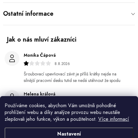
Ostatní informace
Monika Čápová
8.8.2026
Šroubovací upevňovací závit je příliš krátky nejde na
silnější pracovní desku tutid se nedá utáhnout že spodu
Helena králová
8.8.2026
Používáme cookies, abychom Vám umožnili pohodlné
prohlížení webu a díky analýze provozu webu neustále
Objednala jsem si kvetinace a jede n byl praskly dole a
zlepšovali jeho funkce, výkon a použitelnost.
Více informací
kdyz jsem napsala jak to budem resit tak zadna odpoved
Jiří Jícha
Nastavení