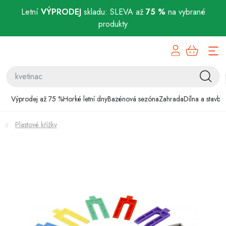
Letní
VÝPRODEJ
skladu: SLEVA až
75 %
na vybrané
produkty
Přejít
Výprodej až 75 %
na
obsah
Horké letní dny
Bazénová sezóna
Výprodej až 75 %
Horké letní dny
Bazénová sezóna
Zahrada
Dílna a stavba
Zahrada
Plastové křížky
Dílna a stavba
Domácnost
Chovatelské potřeby