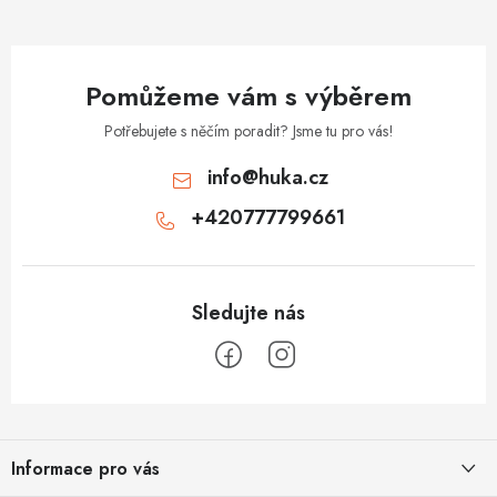
Pomůžeme vám s výběrem
Potřebujete s něčím poradit? Jsme tu pro vás!
info
@
huka.cz
+420777799661
Z
á
Informace pro vás
p