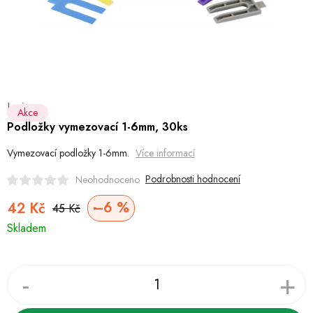
Hobby
Dětské zboží a hračky
Novinky
Levior
World Cleanup Day
Akce
Podložky vymezovací 1-6mm, 30ks
Akční ceny
Vymezovací podložky 1-6mm.
Více informací
Půjčovna
Kontaktuje nás
Obchodní podmínky
Podrobnosti hodnocení
Neohodnoceno
Vrácení a reklamace
Podmínky ochrany osobních údajů
–6 %
42 Kč
45 Kč
Měrná
Obchodní podmínky pro podnikatele
Způsob doručení a platby
Skladem
cena:
Zásady používání cookies
O nás
Blog