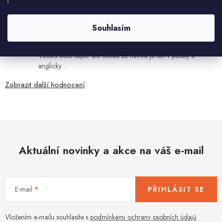
7.8.2026
Ján Kubala
Souhlasím
7.8.2026
Všetko bolo super ale škoda že návod je len v polsky a
anglicky .
Zobrazit další hodnocení
Aktuální novinky a akce na váš e-mail
E-mail
PŘIHLÁSIT SE
Vložením e-mailu souhlasíte s
podmínkami ochrany osobních údajů