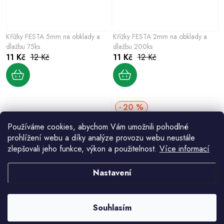
Křížky FESTA 5mm na obklady a
Křížky FESTA 2mm na obklady a
dlažbu 75ks
dlažbu 200ks
11 Kč
12 Kč
11 Kč
12 Kč
20 %
Používáme cookies, abychom Vám umožnili pohodlné
prohlížení webu a díky analýze provozu webu neustále
zlepšovali jeho funkce, výkon a použitelnost.
Více informací
Nastavení
Křížky FESTA 2.5mm na obklady a
Křížky FESTA 1mm na obklady a
dlažbu 200ks
dlažbu 200ks
11 Kč
12 Kč
12 Kč
15 Kč
Souhlasím