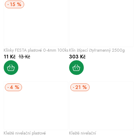
15 %
Klínky FESTA plastové 0-4mm 100ks
Klín štípací čtyřramenný 2500g
11 Kč
13 Kč
303 Kč
4 %
21 %
Kleště nivelační plastové
Kleště nivelační