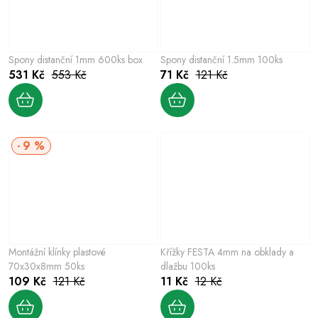
Spony distanční 1mm 600ks box
Spony distanční 1.5mm 100ks
531 Kč
553 Kč
71 Kč
121 Kč
9 %
Montážní klínky plastové
Křížky FESTA 4mm na obklady a
70x30x8mm 50ks
dlažbu 100ks
109 Kč
121 Kč
11 Kč
12 Kč