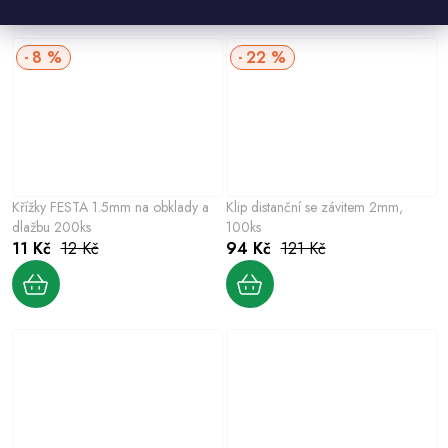
8 %
22 %
Křížky FESTA 1.5mm na obklady a
Klip distanční se závitem 2mm,
dlažbu 200ks
100ks
11 Kč
12 Kč
94 Kč
121 Kč