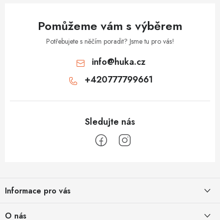
y
v
Pomůžeme vám s výběrem
ý
p
Potřebujete s něčím poradit? Jsme tu pro vás!
i
info
@
huka.cz
s
+420777799661
u
Z
á
Informace pro vás
p
a
Obchodní podmínky
O nás