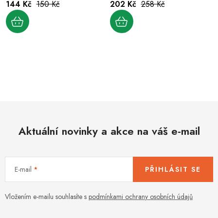
144 Kč
150 Kč
202 Kč
258 Kč
O
v
l
á
d
Aktuální novinky a akce na váš e-mail
a
c
í
E-mail
PŘIHLÁSIT SE
p
r
v
Vložením e-mailu souhlasíte s
podmínkami ochrany osobních údajů
k