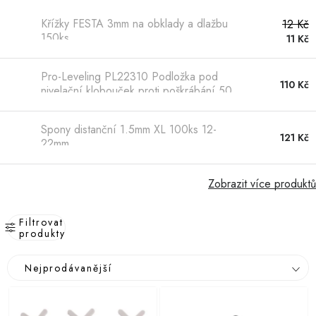
Hobby
Křížky FESTA 3mm na obklady a dlažbu
12 Kč
150ks
Dětské zboží a hračky
11 Kč
Novinky
Pro-Leveling PL22310 Podložka pod
110 Kč
nivelační klobouček proti poškrábání 50
ks
World Cleanup Day
Spony distanční 1.5mm XL 100ks 12-
121 Kč
22mm
Akční ceny
Půjčovna
Kontaktuje nás
Obchodní podmínky
Zobrazit více produktů
Vrácení a reklamace
Podmínky ochrany osobních údajů
Filtrovat
Obchodní podmínky pro podnikatele
Způsob doručení a platby
produkty
Zásady používání cookies
O nás
Blog
V
Ř
Nejprodávanější
ý
a
p
z
i