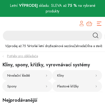
Letní
VÝPRODEJ
skladu: SLEVA až
75 %
na vybrané
produkty
Přejít
Výprodej až 75 %
na
obsah
Horké letní dny
Bazénová sezóna
Výprodej až 75 %
Horké letní dny
Bazénová sezóna
Zahrada
Dílna a stavba
Potřeby pro obkladače
Zahrada
Klíny, spony, křížky, vyrovnávací systémy
Dílna a stavba
Nivelační kleště
Klíny
Domácnost
Spony
Plastové křížky
Chovatelské potřeby
Nejprodávanější