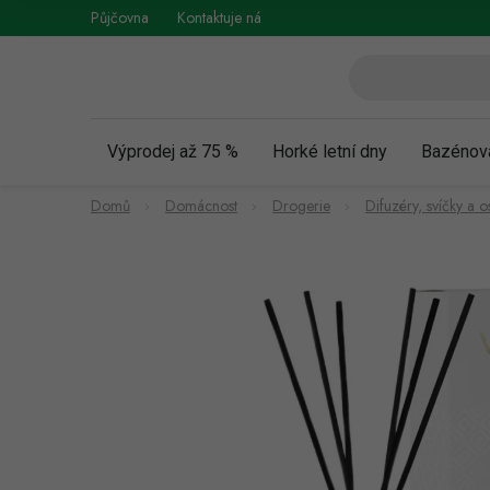
Přejít
Půjčovna
Kontaktuje nás
Obchodní podmínky
Vráce
na
obsah
Výprodej až 75 %
Horké letní dny
Bazénov
Domů
Domácnost
Drogerie
Difuzéry, svíčky a