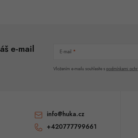
áš e-mail
E-mail
Vložením e-mailu souhlasíte s
podmínkami ochr
info
@
huka.cz
+420777799661