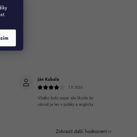
díky
st.
asím
Ján Kubala
7.8.2026
Všetko bolo super ale škoda že
návod je len v polsky a anglicky .
Zobrazit další hodnocení