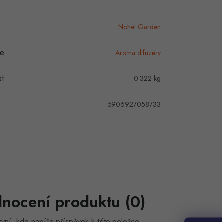
Nohel Garden
ie
Aroma difuzéry
t
0.322 kg
5906927058733
nocení produktu (0)
vní, kdo napíše příspěvek k této položce.