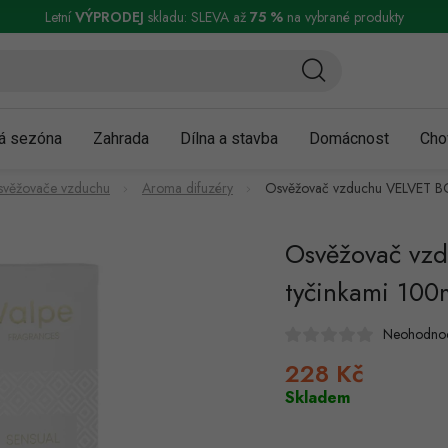
ní a reklamace
Podmínky ochrany osobních údajů
Obchodní podmínky
Letní
VÝPRODEJ
skladu: SLEVA až
75 %
na vybrané produkty
á sezóna
Zahrada
Dílna a stavba
Domácnost
Cho
 osvěžovače vzduchu
Aroma difuzéry
Osvěžovač vzduchu VELVET B
Osvěžovač vz
tyčinkami 100
Neohodno
228 Kč
Měrná
cena:
Skladem