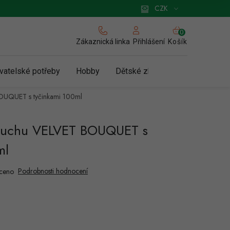
 pro podnikatele
Způsob doručení a platby
Zásady používání cookies
CZK
NÁKUPNÍ
KOŠÍK
Zákaznická linka
Košík
Přihlášení
vatelské potřeby
Hobby
Dětské zboží a hračky
N
OUQUET s tyčinkami 100ml
duchu VELVET BOUQUET s
ml
Podrobnosti hodnocení
ceno