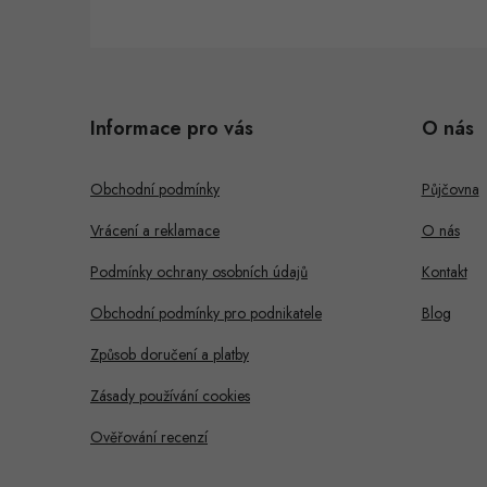
Z
á
Informace pro vás
O nás
p
a
Obchodní podmínky
Půjčovna
t
Vrácení a reklamace
O nás
í
Podmínky ochrany osobních údajů
Kontakt
Obchodní podmínky pro podnikatele
Blog
Způsob doručení a platby
Zásady používání cookies
Ověřování recenzí