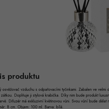
is produktu
 osvěžovač vzduchu s odpařovacími tyčinkami. Zabalen ve velmi de
 zátkou. Doplňuje ji stylová krabička. Díky nim bude produkt luxu
rvě. Difuzér má exkluzivní květinovou vůni. Svou vůní bude dělat r
měr: 8 cm. Objem: 100 ml. Barva: bílá.