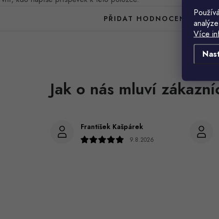
Používá
PŘIDAT HODNOCENÍ
analýze
Více in
Nas
František Kašpárek
9.8.2026