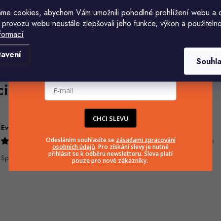
me cookies, abychom Vám umožnili pohodlné prohlížení webu a 
 provozu webu neustále zlepšovali jeho funkce, výkon a použitelno
formací
Komu ji máme poslat?
tavení
Souhl
E-mailová adresa
CHCI SLEVU
Eva Šimonová
Jiří Jícha
Odesláním souhlasíte se
zásadami zpracování
9.8.2026
7.8.2026
osobních údajů
. Pro získání slevy je nutné
přihlásit se k odběru newsletteru. Sleva platí
Spokojenost
pouze pro nové zákazníky.