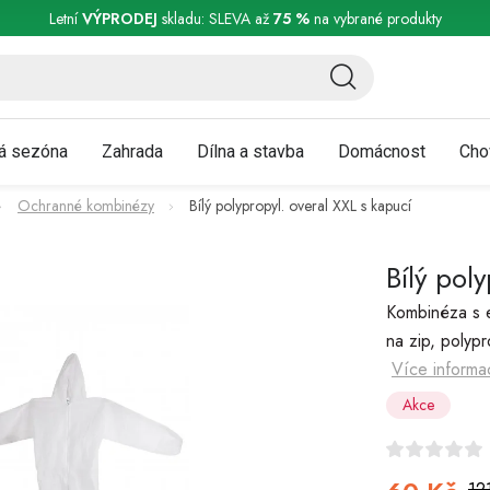
ní a reklamace
Podmínky ochrany osobních údajů
Obchodní podmínky
Letní
VÝPRODEJ
skladu: SLEVA až
75 %
na vybrané produkty
á sezóna
Zahrada
Dílna a stavba
Domácnost
Cho
Ochranné kombinézy
Bílý polypropyl. overal XXL s kapucí
Bílý pol
Kombinéza s e
na zip, polypr
Více informa
Akce
12