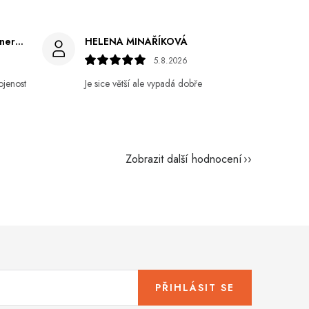
Gabriela Březinová Vágnerová
HELENA MINAŘÍKOVÁ
5.8.2026
ojenost
Je sice větší ale vypadá dobře
Zobrazit další hodnocení
PŘIHLÁSIT SE