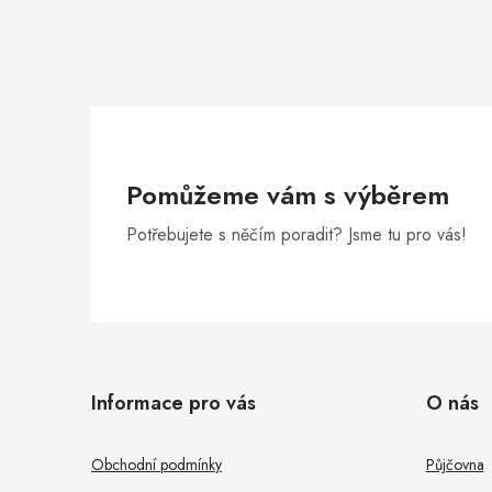
Pomůžeme vám s výběrem
Potřebujete s něčím poradit? Jsme tu pro vás!
Z
á
Informace pro vás
O nás
p
a
Obchodní podmínky
Půjčovna