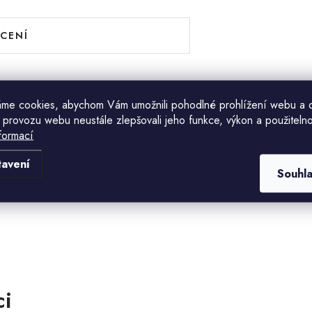
CENÍ
me cookies, abychom Vám umožnili pohodlné prohlížení webu a 
 provozu webu neustále zlepšovali jeho funkce, výkon a použitelno
formací
Komu ji máme poslat?
tavení
Souhl
E-mailová adresa
CHCI SLEVU
Odesláním souhlasíte se
zásadami zpracování
osobních údajů
. Pro získání slevy je nutné
přihlásit se k odběru newsletteru. Sleva platí