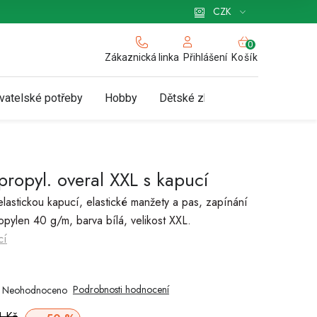
 pro podnikatele
Způsob doručení a platby
Zásady používání cookies
CZK
NÁKUPNÍ
KOŠÍK
Zákaznická linka
Košík
Přihlášení
vatelské potřeby
Hobby
Dětské zboží a hračky
N
ypropyl. overal XXL s kapucí
lastickou kapucí, elastické manžety a pas, zapínání
opylen 40 g/m, barva bílá, velikost XXL.
cí
Podrobnosti hodnocení
Neohodnoceno
Měrná
1 Kč