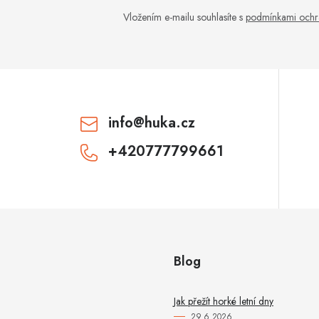
Vložením e-mailu souhlasíte s
podmínkami ochr
info
@
huka.cz
+420777799661
Blog
Jak přežít horké letní dny
29.6.2026