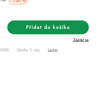
–50 %
cena:
Přidat do košíku
Zeptat se
50588
Záruka
:
2 roky
Levior