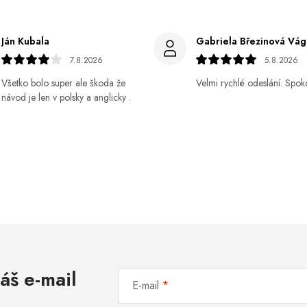
pouze pro nové zákazníky.
Ján Kubala
7.8.2026
5.8.2026
Všetko bolo super ale škoda že
Velmi rychlé odeslání. Spok
návod je len v polsky a anglicky .
áš e-mail
E-mail