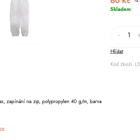
60 Kč
Skladem
Hlídat
Kód zboží:
L
as, zapínání na zip, polypropylen 40 g/m, barva
ior