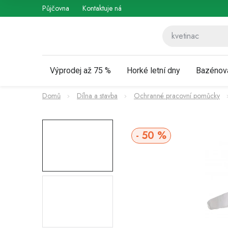
Přejít
Půjčovna
Kontaktuje nás
Obchodní podmínky
Vráce
na
obsah
Výprodej až 75 %
Horké letní dny
Bazénov
Domů
Dílna a stavba
Ochranné pracovní pomůcky
50 %