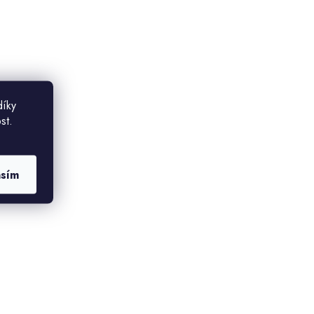
díky
st.
asím