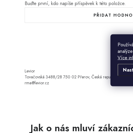
Buďte první, kdo napíše příspěvek k této položce.
PŘIDAT HODNO
Používá
analýze
Více in
Nas
Levior
Tovačovská 3488/28 750 02 Přerov, Česká republika
rma@levior.cz