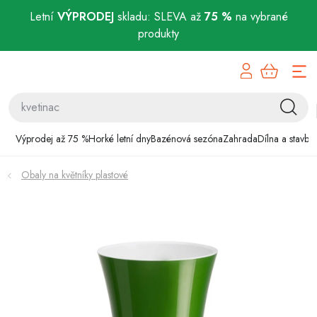
Letní
VÝPRODEJ
skladu: SLEVA až
75 %
na vybrané
produkty
Přejít
Výprodej až 75 %
na
obsah
Horké letní dny
Bazénová sezóna
Výprodej až 75 %
Horké letní dny
Bazénová sezóna
Zahrada
Dílna a stavba
Zahrada
Obaly na květníky plastové
Dílna a stavba
Domácnost
Chovatelské potřeby