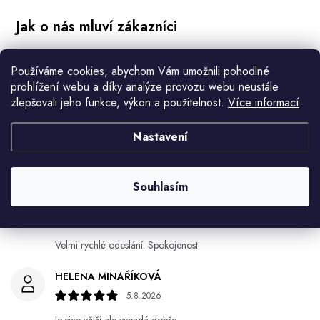
Jiří Jícha
Používáme cookies, abychom Vám umožnili pohodlné
7.8.2026
prohlížení webu a díky analýze provozu webu neustále
zlepšovali jeho funkce, výkon a použitelnost.
Více informací
Ján Kubala
7.8.2026
Nastavení
Všetko bolo super ale škoda že návod je len v polsky a
anglicky .
Souhlasím
Gabriela Březinová Vágnerová
5.8.2026
Velmi rychlé odeslání. Spokojenost
HELENA MINAŘÍKOVÁ
5.8.2026
Je sice větší ale vypadá dobře