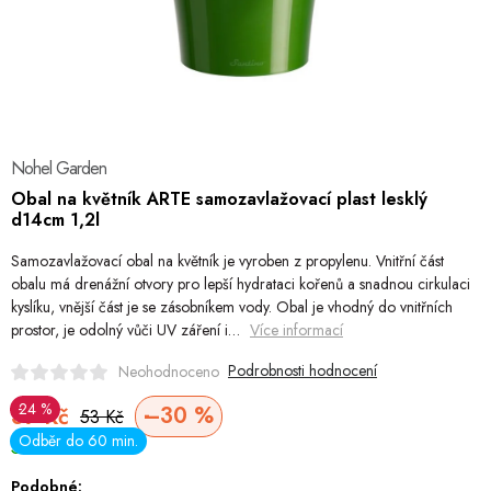
Hobby
Dětské zboží a hračky
Novinky
Nohel Garden
World Cleanup Day
Obal na květník ARTE samozavlažovací plast lesklý
d14cm 1,2l
Akční ceny
Samozavlažovací obal na květník je vyroben z propylenu. Vnitřní část
Půjčovna
Kontaktuje nás
Obchodní podmínky
obalu má drenážní otvory pro lepší hydrataci kořenů a snadnou cirkulaci
kyslíku, vnější část je se zásobníkem vody. Obal je vhodný do vnitřních
Vrácení a reklamace
Podmínky ochrany osobních údajů
prostor, je odolný vůči UV záření i…
Více informací
Obchodní podmínky pro podnikatele
Způsob doručení a platby
Podrobnosti hodnocení
Neohodnoceno
Zásady používání cookies
O nás
Blog
24 %
–30 %
37 Kč
53 Kč
Měrná
Odběr do 60 min.
Skladem
cena:
Podobné: