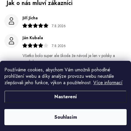
Jiří Jícha
7.8.2026
Ján Kubala
7.8.2026
Všetko bolo super ale škoda že návod je len v polsky a
anglicky .
Používáme cookies, abychom Vám umožnili pohodlné
Gabriela Březinová Vágnerová
prohlížení webu a díky analýze provozu webu neustále
zlepšovali jeho funkce, výkon a použitelnost.
Více informací
5.8.2026
Velmi rychlé odeslání. Spokojenost
Nastavení
HELENA MINAŘÍKOVÁ
5.8.2026
Souhlasím
Je sice větší ale vypadá dobře