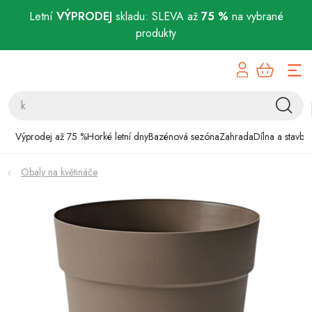
Letní
VÝPRODEJ
skladu: SLEVA až
75 %
na vybrané
produkty
Přejít
Výprodej až 75 %
na
obsah
Horké letní dny
Bazénová sezóna
Výprodej až 75 %
Horké letní dny
Bazénová sezóna
Zahrada
Dílna a stavba
Zahrada
Obaly na květináče
Dílna a stavba
Domácnost
Chovatelské potřeby