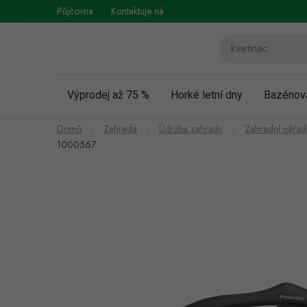
Přejít
Půjčovna
Kontaktuje nás
Obchodní podmínky
Vráce
na
obsah
Výprodej až 75 %
Horké letní dny
Bazénov
Domů
Zahrada
Údržba zahrady
Zahradní nářad
1000567