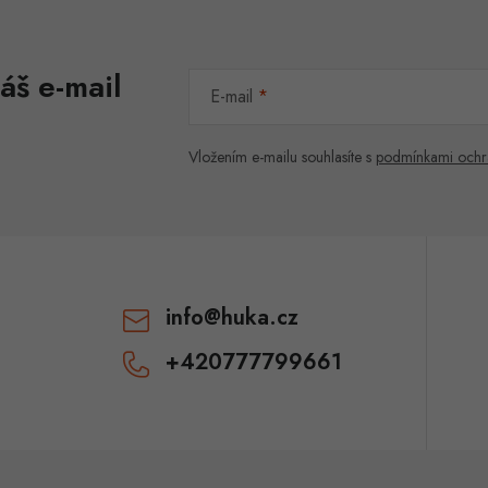
áš e-mail
E-mail
Vložením e-mailu souhlasíte s
podmínkami ochr
info
@
huka.cz
+420777799661