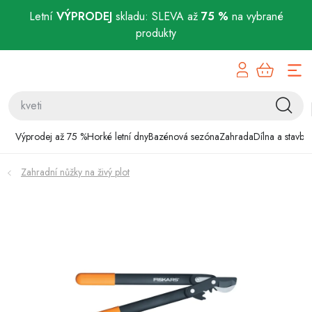
Letní
VÝPRODEJ
skladu: SLEVA až
75 %
na vybrané
produkty
Přejít
Výprodej až 75 %
na
obsah
Horké letní dny
Bazénová sezóna
Výprodej až 75 %
Horké letní dny
Bazénová sezóna
Zahrada
Dílna a stavba
Zahrada
Zahradní nůžky na živý plot
Dílna a stavba
Domácnost
Chovatelské potřeby