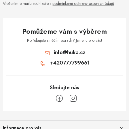
Vložením e-mailu souhlasíte s
podmínkami ochrany osobních údajů
Pomůžeme vám s výběrem
Potřebujete s něčím poradit? Jsme tu pro vás!
info
@
huka.cz
+420777799661
Z
á
Informace pro vás