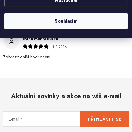
Nastavení
HELENA MINAŘÍKOVÁ
5.8.2026
Souhlasím
Je sice větší ale vypadá dobře
Ivana Mimrackova
4.8.2026
Zobrazit další hodnocení
Aktuální novinky a akce na váš e-mail
E-mail
PŘIHLÁSIT SE