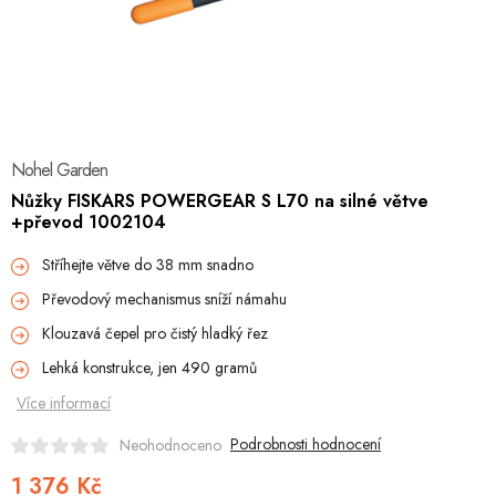
Hobby
Dětské zboží a hračky
Novinky
Nohel Garden
World Cleanup Day
Nůžky FISKARS POWERGEAR S L70 na silné větve
+převod 1002104
Akční ceny
Stříhejte větve do 38 mm snadno
Půjčovna
Kontaktuje nás
Obchodní podmínky
Převodový mechanismus sníží námahu
Vrácení a reklamace
Podmínky ochrany osobních údajů
Klouzavá čepel pro čistý hladký řez
Obchodní podmínky pro podnikatele
Způsob doručení a platby
Lehká konstrukce, jen 490 gramů
Zásady používání cookies
O nás
Blog
Více informací
Podrobnosti hodnocení
Neohodnoceno
1 376 Kč