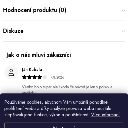
Hodnocení produktu (0)
Diskuze
Ján Kubala
7.8.2026
Všetko bolo super ale škoda že návod je len v polsky a
anglicky .
Používáme cookies, abychom Vám umožnili pohodlné
Gabriela Březinová Vágnerová
prohlížení webu a díky analýze provozu webu neustále
5.8.2026
zlepšovali jeho funkce, výkon a použitelnost.
Více informací
Velmi rychlé odeslání. Spokojenost