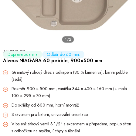
Hobby
Dětské zboží a hračky
Novinky
1/2
World Cleanup Day
ALVEUS CZ
Doprava zdarma
Odběr do 60 min.
Alveus NIAGARA 60 pebble, 900×500 mm
Akční ceny
Granitový rohový dřez s odkapem (80 % kameniva), barva pebble
Půjčovna
Kontaktuje nás
Obchodní podmínky
Vrácení a reklamace
(šedá)
Obchodní podmínky pro podnikatele
Způsob doručení a platby
Zásady
Rozměr 900 × 500 mm, vanička 344 × 430 × 160 mm (+ malá
100 × 295 × 70 mm)
Do skříňky od 600 mm, horní montáž
S otvorem pro baterii, univerzální orientace
V balení: sítkový ventil 3 1/2" s excentrem a přepadem, pop-up sifon
s odbočkou na myčku, úchyty a těsnění