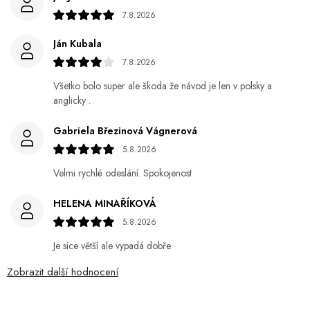
7.8.2026
Ján Kubala
7.8.2026
Všetko bolo super ale škoda že návod je len v polsky a
anglicky .
Gabriela Březinová Vágnerová
5.8.2026
Velmi rychlé odeslání. Spokojenost
HELENA MINAŘÍKOVÁ
5.8.2026
Je sice větší ale vypadá dobře
Zobrazit další hodnocení