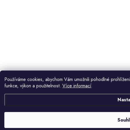
Používáme cookies, abychom Vám umožnili pohodlné prohlížení
funkce, výkon a použitelnost.
Více informací
Nasta
Souhl