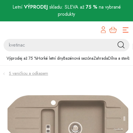
Letní
VÝPRODEJ
skladu: SLEVA až
75 %
na vybrané
produkty
Přejít
Výprodej až 75 %
na
obsah
Horké letní dny
Bazénová sezóna
Výprodej až 75 %
Horké letní dny
Bazénová sezóna
Zahrada
Dílna a stavba
Zahrada
S vaničkou a odkapem
Dílna a stavba
Domácnost
Chovatelské potřeby