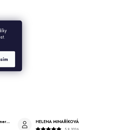
díky
st.
asím
Gabriela Březinová Vágnerová
HELENA MINAŘÍKOVÁ
5.8.2026