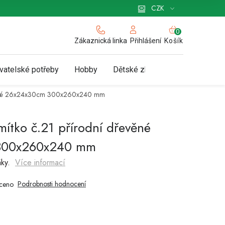
 pro podnikatele
Způsob doručení a platby
Zásady používání cookies
CZK
NÁKUPNÍ
KOŠÍK
Zákaznická linka
Košík
Přihlášení
vatelské potřeby
Hobby
Dětské zboží a hračky
N
evěné 26x24x30cm 300x260x240 mm
ítko č.21 přírodní dřevěné
300x260x240 mm
áky.
Více informací
Podrobnosti hodnocení
ceno