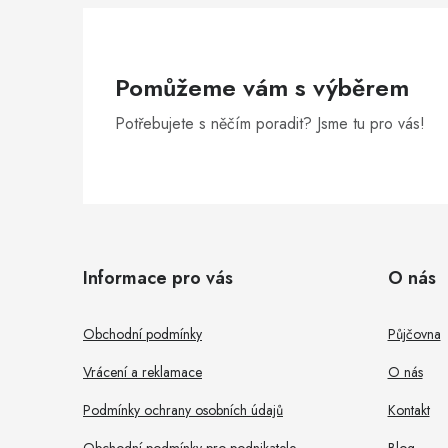
Pomůžeme vám s výběrem
Potřebujete s něčím poradit? Jsme tu pro vás!
Z
á
Informace pro vás
O nás
p
a
Obchodní podmínky
Půjčovna
t
Vrácení a reklamace
O nás
í
Podmínky ochrany osobních údajů
Kontakt
Obchodní podmínky pro podnikatele
Blog