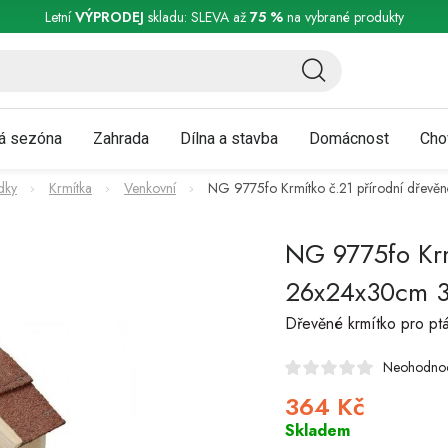
ní a reklamace
Podmínky ochrany osobních údajů
Obchodní podmínky
Letní
VÝPRODEJ
skladu: SLEVA až
75 %
na vybrané produkty
á sezóna
Zahrada
Dílna a stavba
Domácnost
Cho
dky
Krmítka
Venkovní
NG 9775fo Krmítko č.21 přírodní dř
NG 9775fo Krm
26x24x30cm 
Dřevěné krmítko pro pt
Neohodno
364 Kč
Měrná
cena:
Skladem