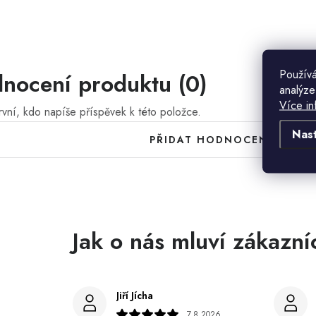
Používá
nocení produktu (0)
analýze
Více in
vní, kdo napíše příspěvek k této položce.
Nas
PŘIDAT HODNOCENÍ
Jiří Jícha
7.8.2026