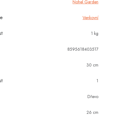
Nohel Garden
ie
Venkovní
t
1 kg
8595618403517
30 cm
t
1
Dřevo
26 cm