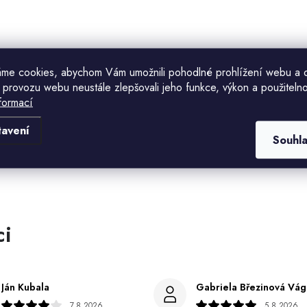
me cookies, abychom Vám umožnili pohodlné prohlížení webu a 
 provozu webu neustále zlepšovali jeho funkce, výkon a použitelno
formací
Komu ji máme poslat?
tavení
Souhl
E-mailová adresa
CHCI SLEVU
Odesláním souhlasíte se
zásadami zpracování
osobních údajů
. Pro získání slevy je nutné
přihlásit se k odběru newsletteru. Sleva platí
pouze pro nové zákazníky.
Ján Kubala
7.8.2026
5.8.2026