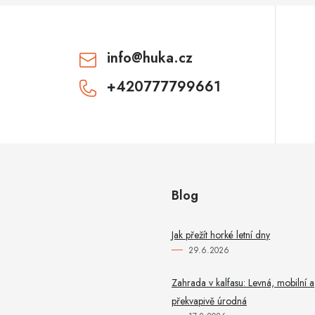
info
@
huka.cz
+420777799661
Blog
Jak přežít horké letní dny
29.6.2026
Zahrada v kalfasu: Levná, mobilní a
překvapivě úrodná