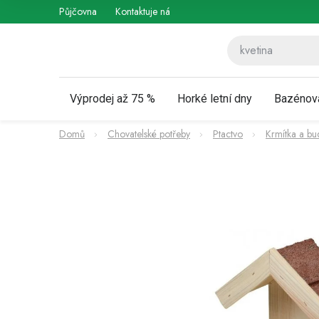
Přejít
Půjčovna
Kontaktuje nás
Obchodní podmínky
Vráce
na
obsah
Výprodej až 75 %
Horké letní dny
Bazénov
Domů
Chovatelské potřeby
Ptactvo
Krmítka a bu