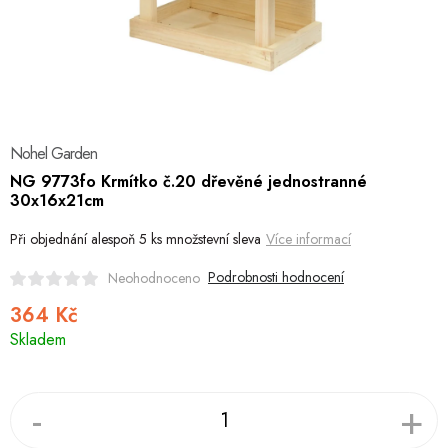
Hobby
Dětské zboží a hračky
Novinky
Nohel Garden
World Cleanup Day
NG 9773fo Krmítko č.20 dřevěné jednostranné
30x16x21cm
Akční ceny
Při objednání alespoň 5 ks množstevní sleva
Více informací
Půjčovna
Kontaktuje nás
Obchodní podmínky
Podrobnosti hodnocení
Neohodnoceno
Vrácení a reklamace
Podmínky ochrany osobních údajů
364 Kč
Obchodní podmínky pro podnikatele
Způsob doručení a platby
Měrná
Skladem
cena:
Zásady používání cookies
O nás
Blog