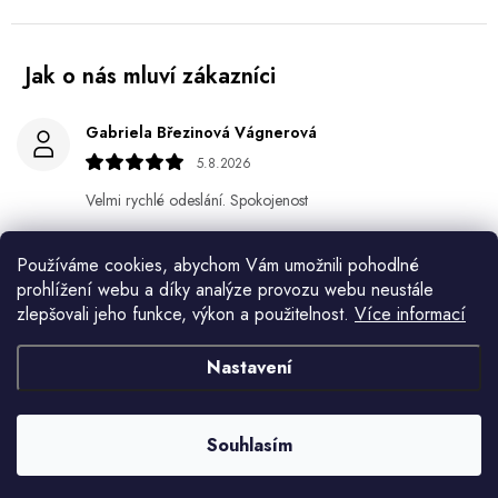
Gabriela Březinová Vágnerová
5.8.2026
Velmi rychlé odeslání. Spokojenost
HELENA MINAŘÍKOVÁ
Používáme cookies, abychom Vám umožnili pohodlné
5.8.2026
prohlížení webu a díky analýze provozu webu neustále
zlepšovali jeho funkce, výkon a použitelnost.
Více informací
Je sice větší ale vypadá dobře
Ivana Mimrackova
Nastavení
4.8.2026
Jaroslav Kováč
Souhlasím
2.8.2026