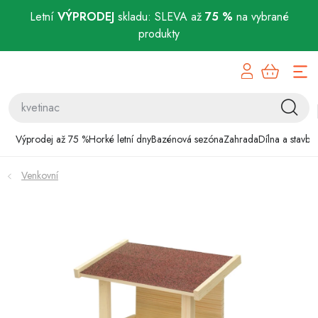
Letní
VÝPRODEJ
skladu: SLEVA až
75 %
na vybrané
produkty
Přejít
Výprodej až 75 %
na
obsah
Horké letní dny
Bazénová sezóna
Výprodej až 75 %
Horké letní dny
Bazénová sezóna
Zahrada
Dílna a stavba
Zahrada
Venkovní
Dílna a stavba
Domácnost
Chovatelské potřeby