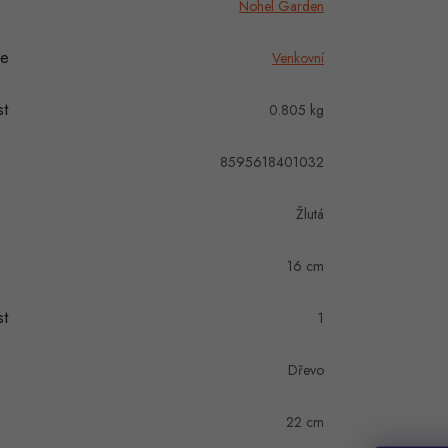
Nohel Garden
ie
Venkovní
t
0.805 kg
8595618401032
Žlutá
16 cm
t
1
Dřevo
22 cm