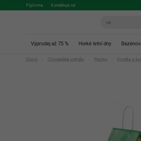
Přejít
Půjčovna
Kontaktuje nás
Obchodní podmínky
Vráce
na
obsah
Výprodej až 75 %
Horké letní dny
Bazénov
Domů
Chovatelské potřeby
Ptactvo
Krmítka a bu