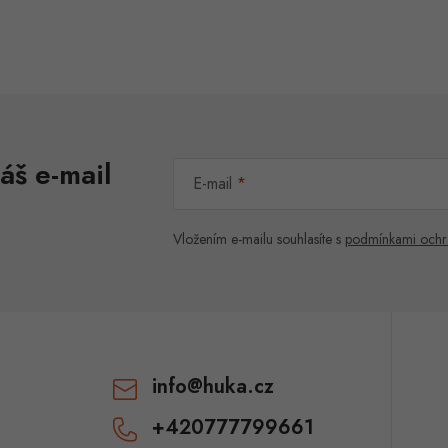
áš e-mail
E-mail
Vložením e-mailu souhlasíte s
podmínkami ochr
info
@
huka.cz
+420777799661