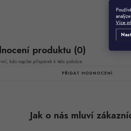
Používá
analýze
Více in
Nas
nocení produktu (0)
vní, kdo napíše příspěvek k této položce.
PŘIDAT HODNOCENÍ