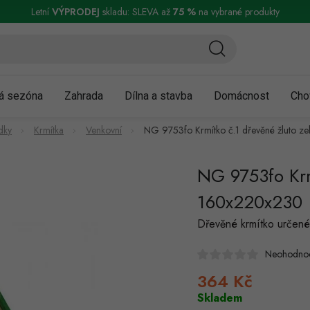
ní a reklamace
Podmínky ochrany osobních údajů
Obchodní podmínky
Letní
VÝPRODEJ
skladu: SLEVA až
75 %
na vybrané produkty
á sezóna
Zahrada
Dílna a stavba
Domácnost
Cho
dky
Krmítka
Venkovní
NG 9753fo Krmítko č.1 dřevěné žluto 
NG 9753fo Krm
160x220x230
Dřevěné krmítko určené
Neohodno
364 Kč
Měrná
cena:
Skladem