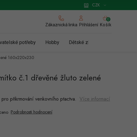
 pro podnikatele
Způsob doručení a platby
Zásady používání cookies
CZK
NÁKUPNÍ
KOŠÍK
Zákaznická linka
Košík
Přihlášení
vatelské potřeby
Hobby
Dětské zboží a hračky
N
zelené 160x220x230
ítko č.1 dřevěné žluto zelené
 pro přikrmování venkovního ptactva.
Více informací
Podrobnosti hodnocení
ceno