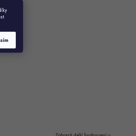
díky
st.
asím
Zobrazit další hodnocení