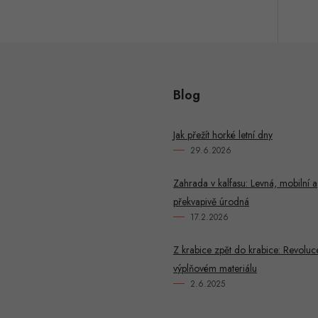
Blog
Jak přežít horké letní dny
29.6.2026
Zahrada v kalfasu: Levná, mobilní a
překvapivě úrodná
17.2.2026
Z krabice zpět do krabice: Revoluc
výplňovém materiálu
2.6.2025