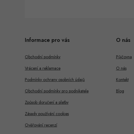
Z
á
Informace pro vás
O nás
p
a
Obchodní podmínky
Půjčovna
t
Vrácení a reklamace
O nás
í
Podmínky ochrany osobních údajů
Kontakt
Obchodní podmínky pro podnikatele
Blog
Způsob doručení a platby
Zásady používání cookies
Ověřování recenzí