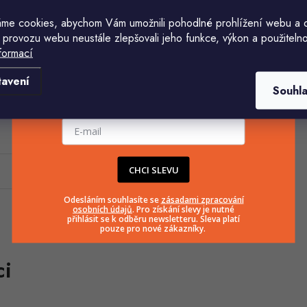
me cookies, abychom Vám umožnili pohodlné prohlížení webu a 
 provozu webu neustále zlepšovali jeho funkce, výkon a použitelno
formací
Komu ji máme poslat?
tavení
Souhl
E-mailová adresa
CHCI SLEVU
Odesláním souhlasíte se
zásadami zpracování
osobních údajů
. Pro získání slevy je nutné
přihlásit se k odběru newsletteru. Sleva platí
pouze pro nové zákazníky.