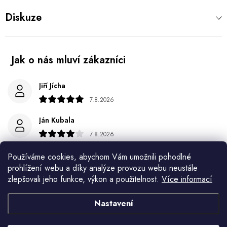
Diskuze
Jiří Jícha
7.8.2026
Ján Kubala
7.8.2026
Všetko bolo super ale škoda že návod je len v polsky a
Používáme cookies, abychom Vám umožnili pohodlné
anglicky .
prohlížení webu a díky analýze provozu webu neustále
zlepšovali jeho funkce, výkon a použitelnost.
Více informací
Gabriela Březinová Vágnerová
5.8.2026
Nastavení
Velmi rychlé odeslání. Spokojenost