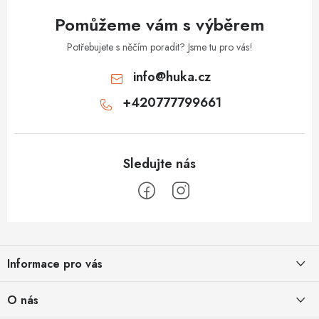
Pomůžeme vám s výběrem
Potřebujete s něčím poradit? Jsme tu pro vás!
info
@
huka.cz
+420777799661
Z
á
Informace pro vás
p
a
Obchodní podmínky
O nás
t
Vrácení a reklamace