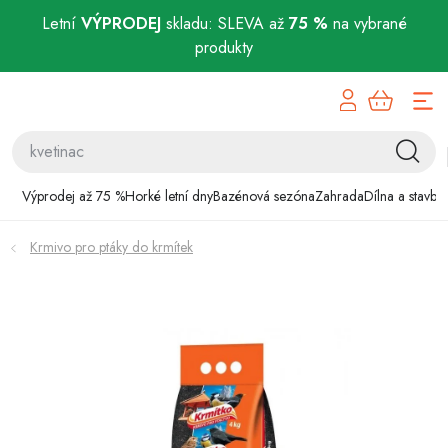
Letní
VÝPRODEJ
skladu: SLEVA až
75 %
na vybrané
produkty
Přejít
Výprodej až 75 %
na
obsah
Horké letní dny
Bazénová sezóna
Výprodej až 75 %
Horké letní dny
Bazénová sezóna
Zahrada
Dílna a stavba
Zahrada
Krmivo pro ptáky do krmítek
Dílna a stavba
Domácnost
Chovatelské potřeby