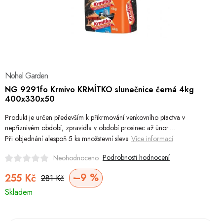
Hobby
Dětské zboží a hračky
Novinky
Nohel Garden
World Cleanup Day
NG 9291fo Krmivo KRMÍTKO slunečnice černá 4kg
400x330x50
Akční ceny
Produkt je určen především k přikrmování venkovního ptactva v
Půjčovna
Kontaktuje nás
Obchodní podmínky
nepříznivém období, zpravidla v období prosinec až únor.…
Při objednání alespoň 5 ks množstevní sleva
Více informací
Vrácení a reklamace
Podmínky ochrany osobních údajů
Obchodní podmínky pro podnikatele
Způsob doručení a platby
Podrobnosti hodnocení
Neohodnoceno
Zásady používání cookies
O nás
Blog
–9 %
255 Kč
281 Kč
Měrná
Skladem
cena: