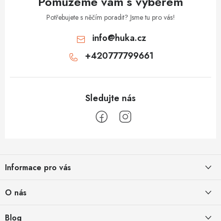
Pomůžeme vám s výběrem
Potřebujete s něčím poradit? Jsme tu pro vás!
info
@
huka.cz
+420777799661
Z
á
Informace pro vás
p
a
Obchodní podmínky
O nás
t
Vrácení a reklamace
í
Půjčovna
Blog