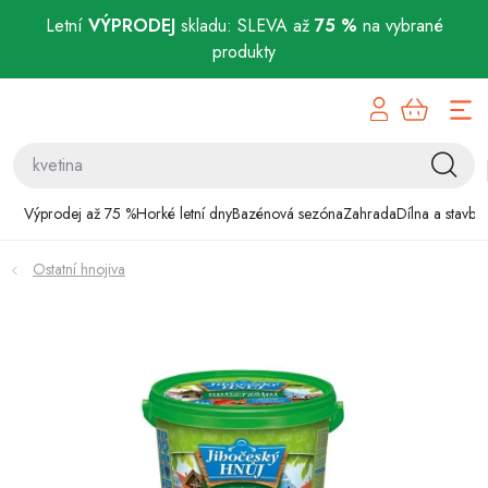
Letní
VÝPRODEJ
skladu: SLEVA až
75 %
na vybrané
produkty
Přejít
Výprodej až 75 %
na
obsah
Horké letní dny
Bazénová sezóna
Výprodej až 75 %
Horké letní dny
Bazénová sezóna
Zahrada
Dílna a stavba
Zahrada
Ostatní hnojiva
Dílna a stavba
Domácnost
Chovatelské potřeby