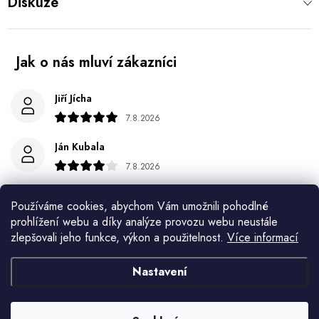
Diskuze
Jiří Jícha
7.8.2026
Ján Kubala
7.8.2026
Všetko bolo super ale škoda že návod je len v polsky a
Používáme cookies, abychom Vám umožnili pohodlné
anglicky .
prohlížení webu a díky analýze provozu webu neustále
zlepšovali jeho funkce, výkon a použitelnost.
Více informací
Gabriela Březinová Vágnerová
5.8.2026
Nastavení
Velmi rychlé odeslání. Spokojenost
HELENA MINAŘÍKOVÁ