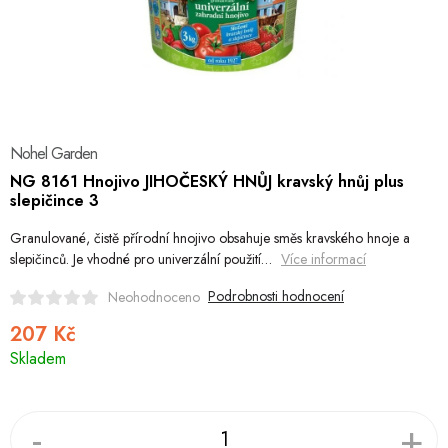
Hobby
Dětské zboží a hračky
Novinky
Nohel Garden
World Cleanup Day
NG 8161 Hnojivo JIHOČESKÝ HNŮJ kravský hnůj plus
slepičince 3
Akční ceny
Granulované, čistě přírodní hnojivo obsahuje směs kravského hnoje a
Půjčovna
Kontaktuje nás
Obchodní podmínky
slepičinců. Je vhodné pro univerzální použití…
Více informací
Vrácení a reklamace
Podmínky ochrany osobních údajů
Podrobnosti hodnocení
Neohodnoceno
Obchodní podmínky pro podnikatele
Způsob doručení a platby
207 Kč
Měrná
Zásady používání cookies
O nás
Blog
Skladem
cena: