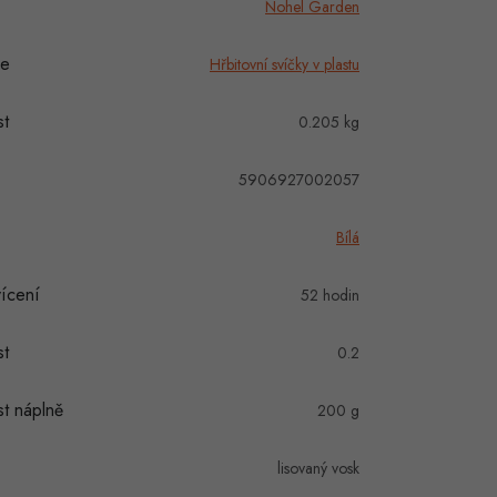
Nohel Garden
ie
Hřbitovní svíčky v plastu
t
0.205 kg
5906927002057
Bílá
ícení
52 hodin
t
0.2
t náplně
200 g
lisovaný vosk