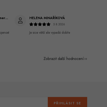
Gabriela Březinová Vágnerová
HELENA MINAŘÍKOVÁ
5.8.2026
ojenost
Je sice větší ale vypadá dobře
Zobrazit další hodnocení
PŘIHLÁSIT SE