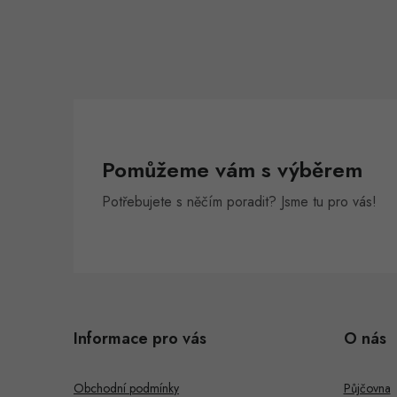
Pomůžeme vám s výběrem
Potřebujete s něčím poradit? Jsme tu pro vás!
Z
á
Informace pro vás
O nás
p
a
Obchodní podmínky
Půjčovna