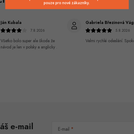
pouze pro nové zákazníky.
Ján Kubala
7.8.2026
5.8.2026
Všetko bolo super ale škoda že
Velmi rychlé odeslání. Spok
návod je len v polsky a anglicky .
áš e-mail
E-mail