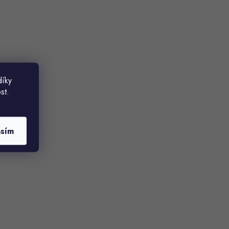
díky
st.
asím