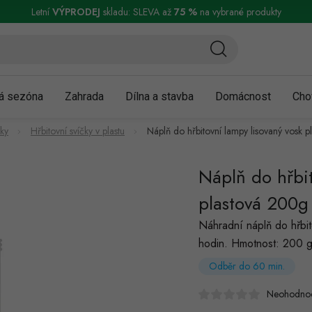
ní a reklamace
Podmínky ochrany osobních údajů
Obchodní podmínky
Letní
VÝPRODEJ
skladu: SLEVA až
75 %
na vybrané produkty
á sezóna
Zahrada
Dílna a stavba
Domácnost
Cho
čky
Hřbitovní svíčky v plastu
Náplň do hřbitovní lampy lisovaný vosk
Náplň do hřbit
plastová 200
Náhradní náplň do hřbi
hodin. Hmotnost: 200 g
Odběr do 60 min.
Neohodno