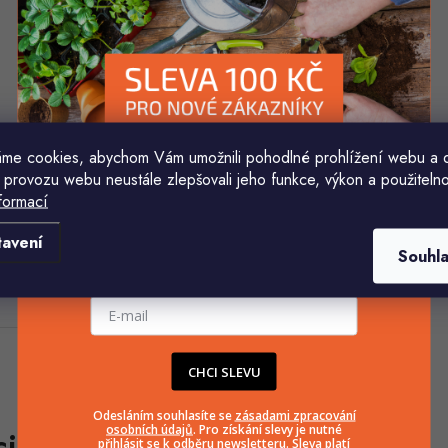
me cookies, abychom Vám umožnili pohodlné prohlížení webu a 
 provozu webu neustále zlepšovali jeho funkce, výkon a použitelno
formací
Komu ji máme poslat?
tavení
Souhl
E-mailová adresa
CHCI SLEVU
Odesláním souhlasíte se
zásadami zpracování
osobních údajů
. Pro získání slevy je nutné
přihlásit se k odběru newsletteru. Sleva platí