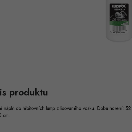
is produktu
í náplň do hřbitovních lamp z lisovaného vosku. Doba hoření: 52
6 cm.