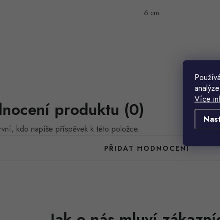
6 cm
Používá
analýze
Více in
nocení produktu (0)
Nas
vní, kdo napíše příspěvek k této položce.
PŘIDAT HODNOCENÍ