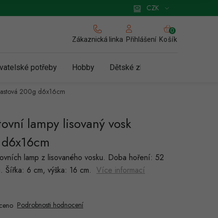
 pro podnikatele
Způsob doručení a platby
Zásady používání cookies
CZK
NÁKUPNÍ
KOŠÍK
Zákaznická linka
Košík
Přihlášení
vatelské potřeby
Hobby
Dětské zboží a hračky
N
 plastová 200g d6x16cm
ovní lampy lisovaný vosk
g d6x16cm
tovních lamp z lisovaného vosku. Doba hoření: 52
. Šířka: 6 cm, výška: 16 cm.
Více informací
Podrobnosti hodnocení
ceno