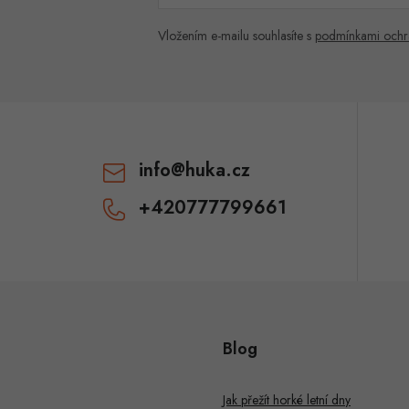
Vložením e-mailu souhlasíte s
podmínkami ochr
info
@
huka.cz
+420777799661
Blog
Jak přežít horké letní dny