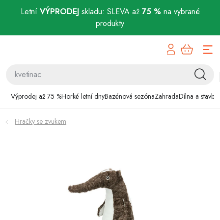
Letní
VÝPRODEJ
skladu: SLEVA až
75 %
na vybrané
produkty
Přejít
Výprodej až 75 %
na
obsah
Horké letní dny
Bazénová sezóna
Výprodej až 75 %
Horké letní dny
Bazénová sezóna
Zahrada
Dílna a stavba
Zahrada
Hračky se zvukem
Dílna a stavba
Domácnost
Chovatelské potřeby