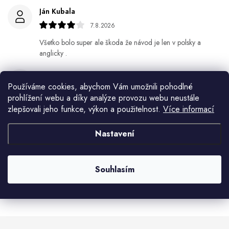
Ján Kubala
7.8.2026
Všetko bolo super ale škoda že návod je len v polsky a
anglicky .
Gabriela Březinová Vágnerová
Používáme cookies, abychom Vám umožnili pohodlné
5.8.2026
prohlížení webu a díky analýze provozu webu neustále
Velmi rychlé odeslání. Spokojenost
zlepšovali jeho funkce, výkon a použitelnost.
Více informací
HELENA MINAŘÍKOVÁ
Nastavení
5.8.2026
Je sice větší ale vypadá dobře
Souhlasím
Zobrazit další hodnocení