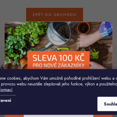
ZPĚT DO OBCHODU
áš e-mail
E-mail
me cookies, abychom Vám umožnili pohodlné prohlížení webu a 
 provozu webu neustále zlepšovali jeho funkce, výkon a použitelno
Vložením e-mailu souhlasíte s
podmínkami ochr
formací
Komu ji máme poslat?
tavení
Souhl
E-mailová adresa