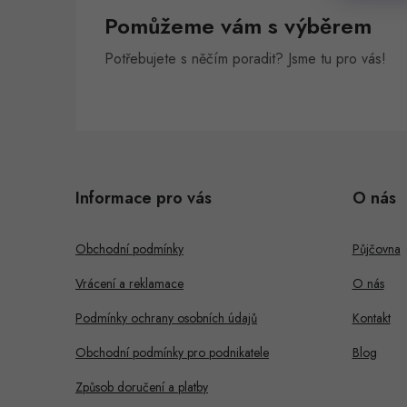
Pomůžeme vám s výběrem
Potřebujete s něčím poradit? Jsme tu pro vás!
Z
á
Informace pro vás
O nás
p
a
Obchodní podmínky
Půjčovna
t
Vrácení a reklamace
O nás
í
Podmínky ochrany osobních údajů
Kontakt
Obchodní podmínky pro podnikatele
Blog
Způsob doručení a platby