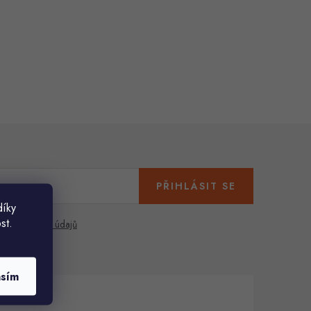
PŘIHLÁSIT SE
díky
st.
any osobních údajů
asím