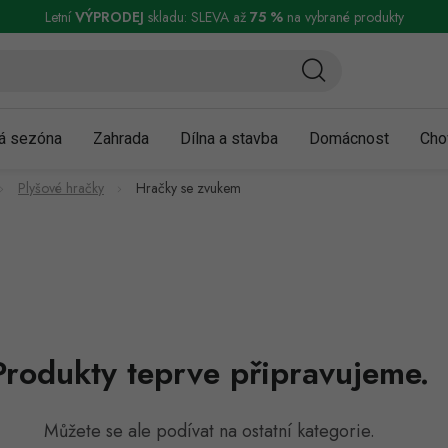
ní a reklamace
Podmínky ochrany osobních údajů
Obchodní podmínky
Letní
VÝPRODEJ
skladu: SLEVA až
75 %
na vybrané produkty
á sezóna
Zahrada
Dílna a stavba
Domácnost
Cho
Plyšové hračky
Hračky se zvukem
Produkty teprve připravujeme.
Můžete se ale podívat na ostatní kategorie.