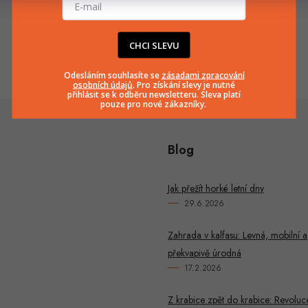
info
@
huka.cz
+420777799661
CHCI SLEVU
Odesláním souhlasíte se
zásadami zpracování
osobních údajů
. Pro získání slevy je nutné
přihlásit se k odběru newsletteru. Sleva platí
pouze pro nové zákazníky.
Blog
Jak přežít horké letní dny
29.6.2026
Zahrada v kalfasu: Levná, mobilní a
překvapivě úrodná
17.2.2026
Z krabice zpět do krabice: Revoluc