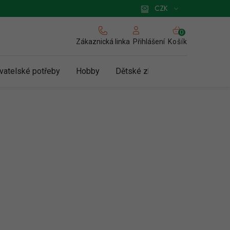
 pro podnikatele
Způsob doručení a platby
Zásady používání cookies
CZK
NÁKUPNÍ
KOŠÍK
Zákaznická linka
Košík
Přihlášení
vatelské potřeby
Hobby
Dětské zboží a hračky
N