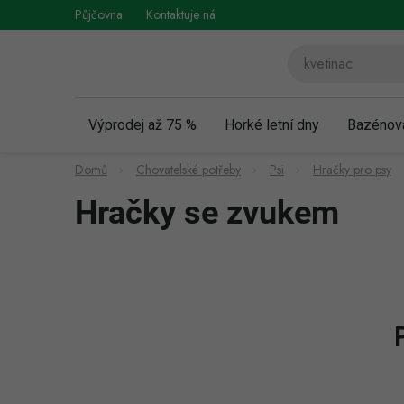
Přejít
Půjčovna
Kontaktuje nás
Obchodní podmínky
Vráce
na
obsah
Výprodej až 75 %
Horké letní dny
Bazénov
Domů
Chovatelské potřeby
Psi
Hračky pro psy
Hračky se zvukem
P
o
s